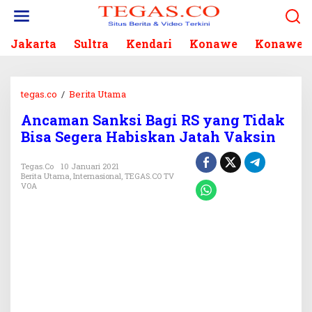
L
e
w
Jakarta
Sultra
Kendari
Konawe
Konawe S
a
t
i
k
tegas.co
/
Berita Utama
A
e
n
k
Ancaman Sanksi Bagi RS yang Tidak
c
o
Bisa Segera Habiskan Jatah Vaksin
a
n
m
t
a
Tegas.co
10 Januari 2021
e
Berita Utama
,
Internasional
,
TEGAS.CO TV
n
n
VOA
S
a
n
k
s
i
B
a
g