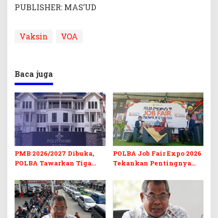
PUBLISHER: MAS’UD
Vaksin
VOA
Baca juga
PMB 2026/2027 Dibuka,
POLBA Job Fair Expo 2026
POLBA Tawarkan Tiga
Tekankan Pentingnya
Prodi Baru dan Program
Skill dan Sertifikasi di Era
Kuliah Gratis
Digital