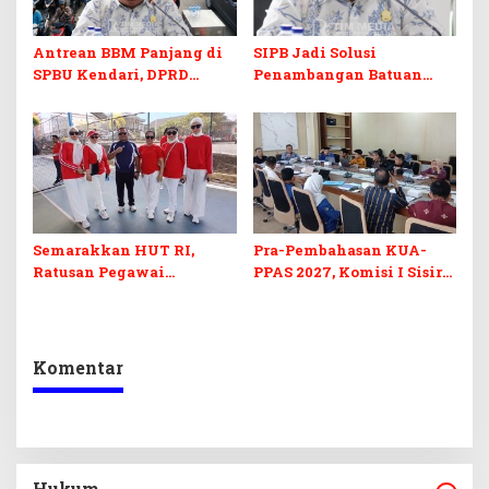
Antrean BBM Panjang di
SIPB Jadi Solusi
SPBU Kendari, DPRD
Penambangan Batuan
Sultra Duga Sistem
Komoditas ex-Golongan C
Barcode Curang
di Sultra
Semarakkan HUT RI,
Pra-Pembahasan KUA-
Ratusan Pegawai
PPAS 2027, Komisi I Sisir
Sekretariat DPRD Sultra
Program Prioritas
Ikuti Lomba Bola Gotong
Berkelanjutan
Komentar
Hukum