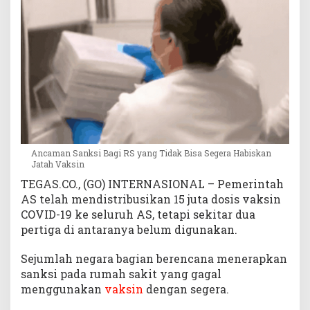
a
b
i
s
k
a
n
J
a
t
a
Ancaman Sanksi Bagi RS yang Tidak Bisa Segera Habiskan
Jatah Vaksin
h
V
TEGAS.CO., (GO) INTERNASIONAL – Pemerintah
a
AS telah mendistribusikan 15 juta dosis vaksin
k
COVID-19 ke seluruh AS, tetapi sekitar dua
s
pertiga di antaranya belum digunakan.
i
n
Sejumlah negara bagian berencana menerapkan
sanksi pada rumah sakit yang gagal
menggunakan
vaksin
dengan segera.