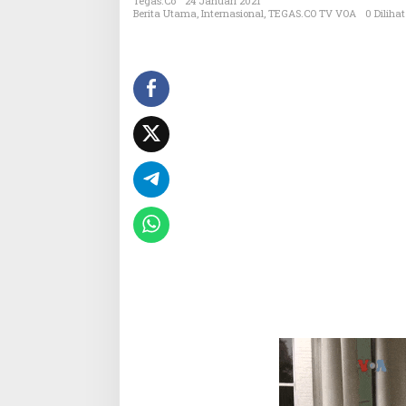
i
Tegas.co
24 Januari 2021
Berita Utama
,
Internasional
,
TEGAS.CO TV VOA
0 Dilihat
s
a
G
a
n
j
a
l
H
u
b
u
n
g
a
n
R
I
-
A
S
E