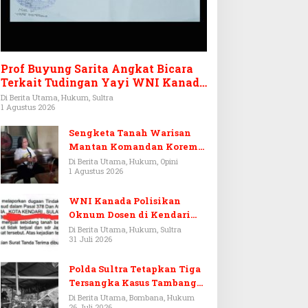
Prof Buyung Sarita Angkat Bicara
Terkait Tudingan Yayi WNI Kanada
Ditagih Utang Rp3,6 Miliar
Di Berita Utama, Hukum, Sultra
1 Agustus 2026
Sengketa Tanah Warisan
Mantan Komandan Korem
143/HO, Ketika Warisan
Di Berita Utama, Hukum, Opini
1 Agustus 2026
Menjadi Arena Pemerasan
WNI Kanada Polisikan
Oknum Dosen di Kendari
Terkait Aset Puluhan Miliar
Di Berita Utama, Hukum, Sultra
31 Juli 2026
Polda Sultra Tetapkan Tiga
Tersangka Kasus Tambang
Emas Ilegal di Bombana
Di Berita Utama, Bombana, Hukum
26 Juli 2026