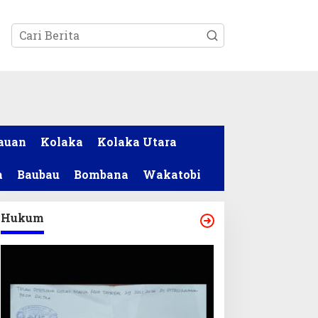
tutup
auan
Kolaka
Kolaka Utara
a
Baubau
Bombana
Wakatobi
Hukum