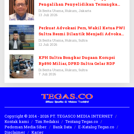
Pengalihan Penyelidikan Tersangka
Febrie Adriansyah
Di Berita Utama, Hukum, Jakarta
13 Juli 2026
Perkuat Advokasi Pers, Wakil Ketua PWI
Sultra Resmi Dilantik Menjadi Advokat
PERADI
Di Berita Utama, Hukum, Sultra
12 Juli 2026
KPH Sultra Bongkar Dugaan Korupsi
Rp890 Miliar, DPRD Sultra Gelar RDP
Di Berita Utama, Hukum, Sultra
7 Juli 2026
Copyright © 2014 - 2026 PT. TEGASCO MEDIA INTERNET
Kontak kami
Tim Redaksi
Tentang Tegas.co
Pedoman Media Siber
Bank Data
E-Katalog Tegas.co
Disclaimer
Karier