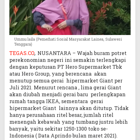
m
i
K
a
p
i
Ummu laila (Pemerhati Sosial Masyarakat Lainea, Sulawesi
t
Tenggara)
a
TEGAS.CO
,. NUSANTARA – Wajah buram potret
l
perekonomian negeri ini semakin terlengkapi
i
dengan keputusan PT Hero Supermarket Tbk
s
atau Hero Group, yang berencana akan
menutup semua gerai hipermarket Giant per
Juli 2021. Menurut rencana , lima gerai Giant
akan diubah menjadi gerai baru perlengkapan
rumah tangga IKEA, sementara gerai
hipermarket Giant lainnya akan ditutup. Tidak
hanya perusahaan ritel besar, jumlah ritel
menengah kebawah yang tumbang justru lebih
banyak, yaitu sekitar 1250-1300 toko se-
Indonesia ( Data Aprindo bulan maret 2021).