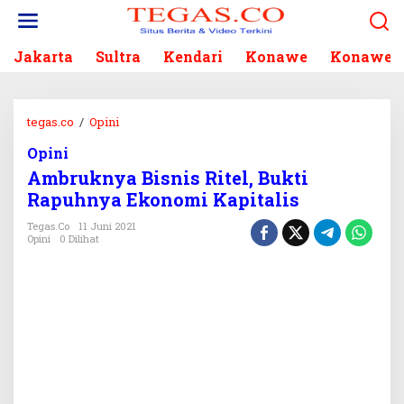
L
e
w
Jakarta
Sultra
Kendari
Konawe
Konawe S
a
t
i
k
tegas.co
/
Opini
A
e
m
k
Opini
b
o
Ambruknya Bisnis Ritel, Bukti
r
n
u
Rapuhnya Ekonomi Kapitalis
t
k
e
Tegas.co
11 Juni 2021
n
Opini
0 Dilihat
n
y
a
B
i
s
n
i
s
R