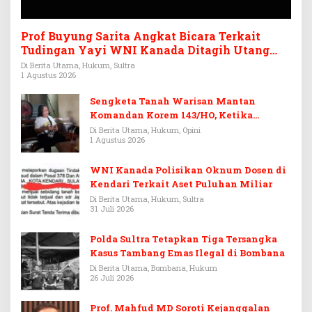
Prof Buyung Sarita Angkat Bicara Terkait
Tudingan Yayi WNI Kanada Ditagih Utang
Rp3,6 Miliar
Di Berita Utama, Hukum, Sultra
1 Agustus 2026
Sengketa Tanah Warisan Mantan
Komandan Korem 143/HO, Ketika
Warisan Menjadi Arena Pemerasan
Di Berita Utama, Hukum, Opini
1 Agustus 2026
WNI Kanada Polisikan Oknum Dosen di
Kendari Terkait Aset Puluhan Miliar
Di Berita Utama, Hukum, Sultra
31 Juli 2026
Polda Sultra Tetapkan Tiga Tersangka
Kasus Tambang Emas Ilegal di Bombana
Di Berita Utama, Bombana, Hukum
26 Juli 2026
Prof. Mahfud MD Soroti Kejanggalan