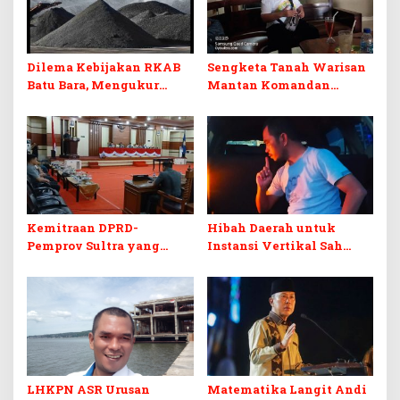
Dilema Kebijakan RKAB
Sengketa Tanah Warisan
Batu Bara, Mengukur
Mantan Komandan
Keseimbangan
Korem 143/HO, Ketika
Penerimaan Negara dan
Warisan Menjadi Arena
Kepastian Investasi
Pemerasan
Kemitraan DPRD-
Hibah Daerah untuk
Pemprov Sultra yang
Instansi Vertikal Sah
Retak
Secara Hukum, tapi
Terikat Syarat Ketat
LHKPN ASR Urusan
Matematika Langit Andi