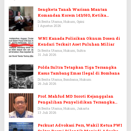
Sengketa Tanah Warisan Mantan
Komandan Korem 143/HO, Ketika
Warisan Menjadi Arena Pemerasan
Di Berita Utama, Hukum, Opini
1 Agustus 2026
WNI Kanada Polisikan Oknum Dosen di
Kendari Terkait Aset Puluhan Miliar
Di Berita Utama, Hukum, Sultra
31 Juli 2026
Polda Sultra Tetapkan Tiga Tersangka
Kasus Tambang Emas Ilegal di Bombana
Di Berita Utama, Bombana, Hukum
26 Juli 2026
Prof. Mahfud MD Soroti Kejanggalan
Pengalihan Penyelidikan Tersangka
Febrie Adriansyah
Di Berita Utama, Hukum, Jakarta
13 Juli 2026
Perkuat Advokasi Pers, Wakil Ketua PWI
Sultra Resmi Dilantik Menjadi Advokat