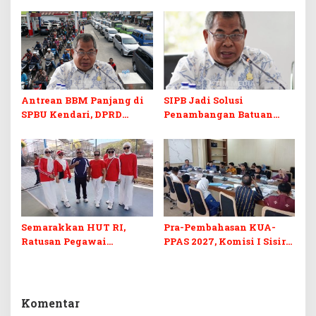
Prodi Baru dan Program
Skill dan Sertifikasi di Era
Kuliah Gratis
Digital
Antrean BBM Panjang di
SIPB Jadi Solusi
SPBU Kendari, DPRD
Penambangan Batuan
Sultra Duga Sistem
Komoditas ex-Golongan C
Barcode Curang
di Sultra
Semarakkan HUT RI,
Pra-Pembahasan KUA-
Ratusan Pegawai
PPAS 2027, Komisi I Sisir
Sekretariat DPRD Sultra
Program Prioritas
Ikuti Lomba Bola Gotong
Berkelanjutan
Komentar