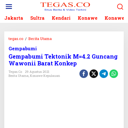
L
e
w
Jakarta
Sultra
Kendari
Konawe
Konawe S
a
t
i
k
tegas.co
/
Berita Utama
G
e
e
k
Gempabumi
m
o
Gempabumi Tektonik M=4.2 Guncang
p
n
a
Wawonii Barat Konkep
t
b
e
Tegas.co
29 Agustus 2021
u
Berita Utama
,
Konawe Kepulauan
n
m
i
T
e
k
t
o
n
i