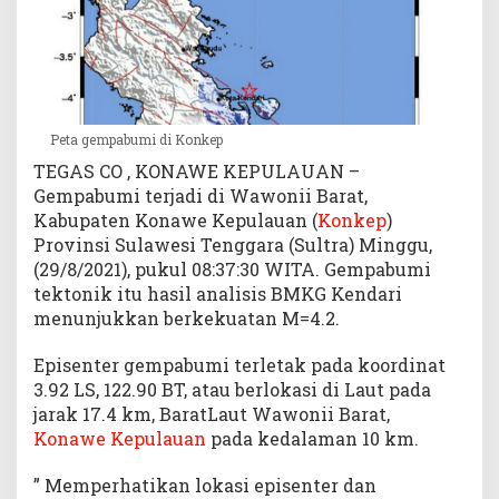
a
t
K
o
n
k
Peta gempabumi di Konkep
e
TEGAS CO , KONAWE KEPULAUAN –
p
Gempabumi terjadi di Wawonii Barat,
Kabupaten Konawe Kepulauan (
Konkep
)
Provinsi Sulawesi Tenggara (Sultra) Minggu,
(29/8/2021), pukul 08:37:30 WITA. Gempabumi
tektonik itu hasil analisis BMKG Kendari
menunjukkan berkekuatan M=4.2.
Episenter gempabumi terletak pada koordinat
3.92 LS, 122.90 BT, atau berlokasi di Laut pada
jarak 17.4 km, BaratLaut Wawonii Barat,
Konawe Kepulauan
pada kedalaman 10 km.
” Memperhatikan lokasi episenter dan