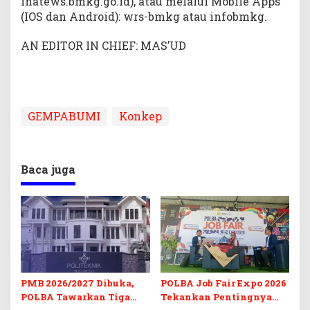
inatews.bmkg.go.id), atau melalui Mobile Apps
(IOS dan Android): wrs-bmkg atau infobmkg.
AN EDITOR IN CHIEF: MAS’UD
GEMPABUMI
Konkep
Baca juga
PMB 2026/2027 Dibuka,
POLBA Job Fair Expo 2026
POLBA Tawarkan Tiga
Tekankan Pentingnya