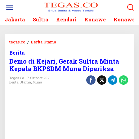
L
e
w
Jakarta
Sultra
Kendari
Konawe
Konawe S
a
t
i
k
tegas.co
/
Berita Utama
D
e
e
k
Berita
m
o
Demo di Kejari, Gerak Sultra Minta
o
n
d
Kepala BKPSDM Muna Diperiksa
t
i
e
Tegas.co
7 Oktober 2021
K
Berita Utama
,
Muna
n
e
j
a
r
i
,
G
e
r