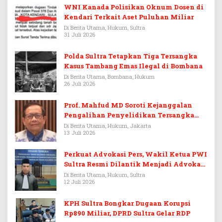
WNI Kanada Polisikan Oknum Dosen di
Kendari Terkait Aset Puluhan Miliar
Di Berita Utama, Hukum, Sultra
31 Juli 2026
Polda Sultra Tetapkan Tiga Tersangka
Kasus Tambang Emas Ilegal di Bombana
Di Berita Utama, Bombana, Hukum
26 Juli 2026
Prof. Mahfud MD Soroti Kejanggalan
Pengalihan Penyelidikan Tersangka
Febrie Adriansyah
Di Berita Utama, Hukum, Jakarta
13 Juli 2026
Perkuat Advokasi Pers, Wakil Ketua PWI
Sultra Resmi Dilantik Menjadi Advokat
PERADI
Di Berita Utama, Hukum, Sultra
12 Juli 2026
KPH Sultra Bongkar Dugaan Korupsi
Rp890 Miliar, DPRD Sultra Gelar RDP