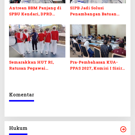
Antrean BBM Panjang di
SIPB Jadi Solusi
SPBU Kendari, DPRD
Penambangan Batuan
Sultra Duga Sistem
Komoditas ex-Golongan C
Barcode Curang
di Sultra
Semarakkan HUT RI,
Pra-Pembahasan KUA-
Ratusan Pegawai
PPAS 2027, Komisi I Sisir
Sekretariat DPRD Sultra
Program Prioritas
Ikuti Lomba Bola Gotong
Berkelanjutan
Komentar
Hukum