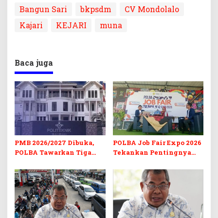
Bangun Sari
bkpsdm
CV Mondolalo
Kajari
KEJARI
muna
Baca juga
PMB 2026/2027 Dibuka,
POLBA Job Fair Expo 2026
POLBA Tawarkan Tiga
Tekankan Pentingnya
Prodi Baru dan Program
Skill dan Sertifikasi di Era
Kuliah Gratis
Digital