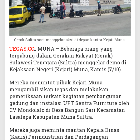
D
M
M
u
n
a
Gerak Sultra saat menggelar aksi di depan kantor Kejati Muna
D
TEGAS.CO
,. MUNA – Beberapa orang yang
i
tergabung dalam Gerakan Rakyat (Gerak)
p
Sulawesi Tenggara (Sultra) menggelar demo di
e
r
Kejaksaan Negeri (Kejari) Muna, Kamis (7/10).
i
k
Mereka menuntut pihak Kejari Muna
s
mengambil sikap tegas dan melakukan
a
pemeriksaan terkait kegiatan pembangunan
gedung dan instalasi UPT Sentra Furniture oleh
CV Mondolalo di Desa Bangun Sari Kecamatan
Lasalepa Kabupaten Muna Sultra.
Mereka juga meminta mantan Kepala Dinas
(Kadis) Perindustrian dan Perdagangan