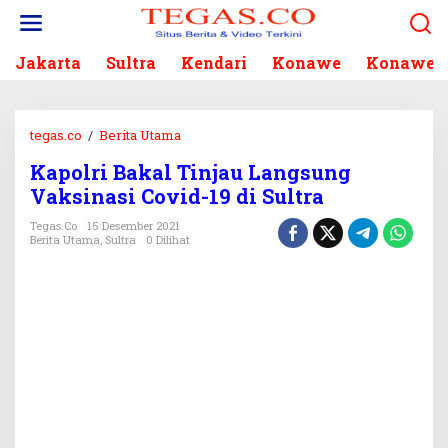
L
e
w
Jakarta
Sultra
Kendari
Konawe
Konawe S
a
t
i
k
tegas.co
/
Berita Utama
K
e
a
k
Kapolri Bakal Tinjau Langsung
p
o
Vaksinasi Covid-19 di Sultra
o
n
l
Tegas.co
15 Desember 2021
t
r
Berita Utama
,
Sultra
0 Dilihat
e
i
n
B
a
k
a
l
T
i
n
j