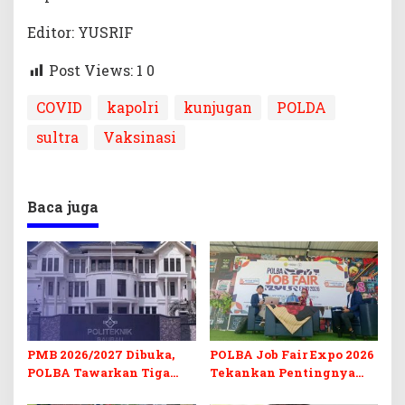
Editor: YUSRIF
Post Views: 1
0
COVID
kapolri
kunjugan
POLDA
sultra
Vaksinasi
Baca juga
PMB 2026/2027 Dibuka,
POLBA Job Fair Expo 2026
POLBA Tawarkan Tiga
Tekankan Pentingnya
Prodi Baru dan Program
Skill dan Sertifikasi di Era