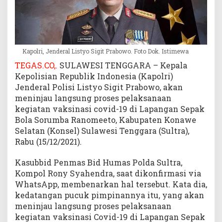
d
-
1
9
d
Kapolri, Jenderal Listyo Sigit Prabowo. Foto Dok. Istimewa
i
TEGAS.CO,.
SULAWESI TENGGARA – Kepala
S
Kepolisian Republik Indonesia (Kapolri)
u
Jenderal Polisi Listyo Sigit Prabowo, akan
l
meninjau langsung proses pelaksanaan
t
kegiatan vaksinasi covid-19 di Lapangan Sepak
r
a
Bola Sorumba Ranomeeto, Kabupaten Konawe
Selatan (Konsel) Sulawesi Tenggara (Sultra),
Rabu (15/12/2021).
Kasubbid Penmas Bid Humas Polda Sultra,
Kompol Rony Syahendra, saat dikonfirmasi via
WhatsApp, membenarkan hal tersebut. Kata dia,
kedatangan pucuk pimpinannya itu, yang akan
meninjau langsung proses pelaksanaan
kegiatan vaksinasi Covid-19 di Lapangan Sepak