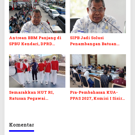
Kuliah Gratis
Digital
Antrean BBM Panjang di
SIPB Jadi Solusi
SPBU Kendari, DPRD
Penambangan Batuan
Sultra Duga Sistem
Komoditas ex-Golongan C
Barcode Curang
di Sultra
Semarakkan HUT RI,
Pra-Pembahasan KUA-
Ratusan Pegawai
PPAS 2027, Komisi I Sisir
Sekretariat DPRD Sultra
Program Prioritas
Ikuti Lomba Bola Gotong
Berkelanjutan
Komentar