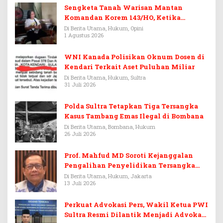
Sengketa Tanah Warisan Mantan
Komandan Korem 143/HO, Ketika
Warisan Menjadi Arena Pemerasan
Di Berita Utama, Hukum, Opini
1 Agustus 2026
WNI Kanada Polisikan Oknum Dosen di
Kendari Terkait Aset Puluhan Miliar
Di Berita Utama, Hukum, Sultra
31 Juli 2026
Polda Sultra Tetapkan Tiga Tersangka
Kasus Tambang Emas Ilegal di Bombana
Di Berita Utama, Bombana, Hukum
26 Juli 2026
Prof. Mahfud MD Soroti Kejanggalan
Pengalihan Penyelidikan Tersangka
Febrie Adriansyah
Di Berita Utama, Hukum, Jakarta
13 Juli 2026
Perkuat Advokasi Pers, Wakil Ketua PWI
Sultra Resmi Dilantik Menjadi Advokat