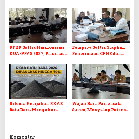
Program Prioritas
KUA-PPAS 2027 dan
Berkelanjutan
Perubahan APBD 2026
DPRD Sultra Harmonisasi
Pemprov Sultra Siapkan
KUA-PPAS 2027, Prioritas
Penerimaan CPNS dan
Pendidikan, Kebudayaan,
PPPK 2027, DPRD Sultra
dan Pelunasan Utang
Desak Formasi Disabilitas
Infrastruktur
Dilema Kebijakan RKAB
Wajah Baru Pariwisata
Batu Bara, Mengukur
Sultra, Menyulap Potensi
Keseimbangan
Lokal Lewat Sentuhan
Penerimaan Negara dan
Digital dan Penguatan
Kepastian Investasi
Ekraf
Komentar