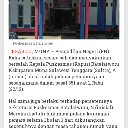
a
p
u
s
B
a
t
Puskesmas Batalaiworu
a
TEGAS.CO.,
MUNA – Pengadilan Negeri (PN)
l
a
Raha putuskan secara sah dan menyakinkan
i
bersalah Kepala Puskesmas (Kapus) Batalaiworu
w
Kabupaten Muna Sulawesi Tenggara (Sultra), A
o
(inisial) atas tindak pidana penganiayaan
r
sebagaimana dalam pasal 351 ayat 1, Rabu
u
(22/12).
B
a
Hal sama juga berlaku terhadap perseterunya
n
Sekretaris Puskesmas Batalaiworu, N (inisial).
d
Mereka dijatuhi hukuman pidana kurungan
i
penjara selama 1 bulan 1 hari dikurangkan
n
g
sepenuhnya dengan masa tahanan rumah yang