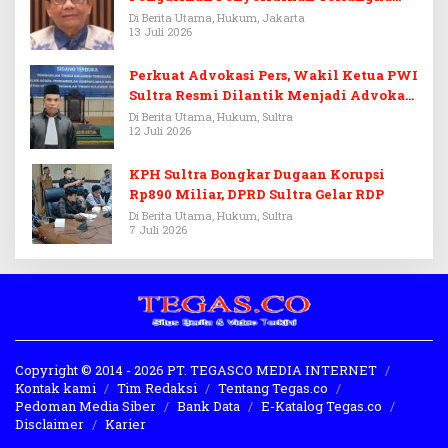
Febrie Adriansyah
Di Berita Utama, Hukum, Jakarta
13 Juli 2026
Perkuat Advokasi Pers, Wakil Ketua PWI
Sultra Resmi Dilantik Menjadi Advokat
PERADI
Di Berita Utama, Hukum, Sultra
12 Juli 2026
KPH Sultra Bongkar Dugaan Korupsi
Rp890 Miliar, DPRD Sultra Gelar RDP
Di Berita Utama, Hukum, Sultra
7 Juli 2026
Copyright © 2014 - 2026 PT. TEGASCO MEDIA INTERNET
Kontak kami
Tim Redaksi
Tentang Tegas.co
Pedoman Media Siber
Bank Data
E-Katalog Tegas.co
Disclaimer
Karier