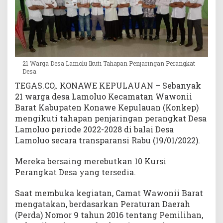
n
P
e
r
a
n
21 Warga Desa Lamolu Ikuti Tahapan Penjaringan Perangkat
g
Desa
k
TEGAS.CO,. KONAWE KEPULAUAN – Sebanyak
a
21 warga desa Lamoluo Kecamatan Wawonii
t
Barat Kabupaten Konawe Kepulauan (Konkep)
D
mengikuti tahapan penjaringan perangkat Desa
e
Lamoluo periode 2022-2028 di balai Desa
s
a
Lamoluo secara transparansi Rabu (19/01/2022).
Mereka bersaing merebutkan 10 Kursi
Perangkat Desa yang tersedia.
Saat membuka kegiatan, Camat Wawonii Barat
mengatakan, berdasarkan Peraturan Daerah
(Perda) Nomor 9 tahun 2016 tentang Pemilihan,