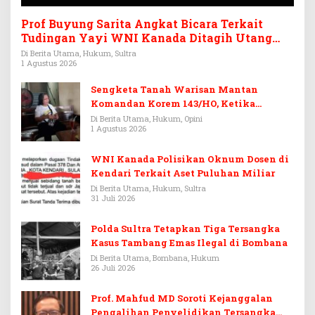
Prof Buyung Sarita Angkat Bicara Terkait
Tudingan Yayi WNI Kanada Ditagih Utang
Rp3,6 Miliar
Di Berita Utama, Hukum, Sultra
1 Agustus 2026
Sengketa Tanah Warisan Mantan
Komandan Korem 143/HO, Ketika
Warisan Menjadi Arena Pemerasan
Di Berita Utama, Hukum, Opini
1 Agustus 2026
WNI Kanada Polisikan Oknum Dosen di
Kendari Terkait Aset Puluhan Miliar
Di Berita Utama, Hukum, Sultra
31 Juli 2026
Polda Sultra Tetapkan Tiga Tersangka
Kasus Tambang Emas Ilegal di Bombana
Di Berita Utama, Bombana, Hukum
26 Juli 2026
Prof. Mahfud MD Soroti Kejanggalan
Pengalihan Penyelidikan Tersangka