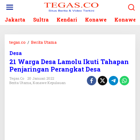
L
e
w
Jakarta
Sultra
Kendari
Konawe
Konawe S
a
t
i
k
tegas.co
/
Berita Utama
2
e
1
k
Desa
W
o
21 Warga Desa Lamolu Ikuti Tahapan
a
n
r
Penjaringan Perangkat Desa
t
g
e
Tegas.co
20 Januari 2022
a
Berita Utama
,
Konawe Kepulauan
n
D
e
s
a
L
a
m
o
l