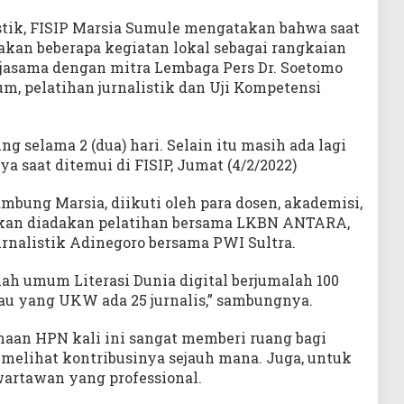
istik, FISIP Marsia Sumule mengatakan bahwa saat
akan beberapa kegiatan lokal sebagai rangkaian
jasama dengan mitra Lembaga Pers Dr. Soetomo
m, pelatihan jurnalistik dan Uji Kompetensi
g selama 2 (dua) hari. Selain itu masih ada lagi
a saat ditemui di FISIP, Jumat (4/2/2022)
ambung Marsia, diikuti oleh para dosen, akademisi,
a akan diadakan pelatihan bersama LKBN ANTARA,
nalistik Adinegoro bersama PWI Sultra.
ah umum Literasi Dunia digital berjumalah 100
lau yang UKW ada 25 jurnalis,” sambungnya.
naan HPN kali ini sangat memberi ruang bagi
 melihat kontribusinya sejauh mana. Juga, untuk
wartawan yang professional.