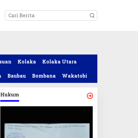
tutup
auan
Kolaka
Kolaka Utara
a
Baubau
Bombana
Wakatobi
Hukum