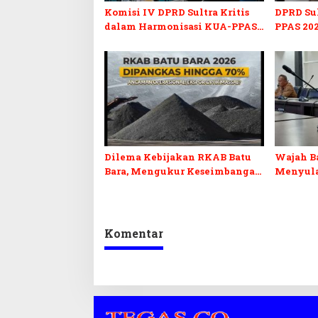
Komisi IV DPRD Sultra Kritis
DPRD Su
dalam Harmonisasi KUA-PPAS
PPAS 202
2027 dan Perubahan APBD 2026
Pendidi
Pelunasa
Dilema Kebijakan RKAB Batu
Wajah Ba
Bara, Mengukur Keseimbangan
Menyula
Penerimaan Negara dan
Sentuha
Kepastian Investasi
Penguat
Komentar