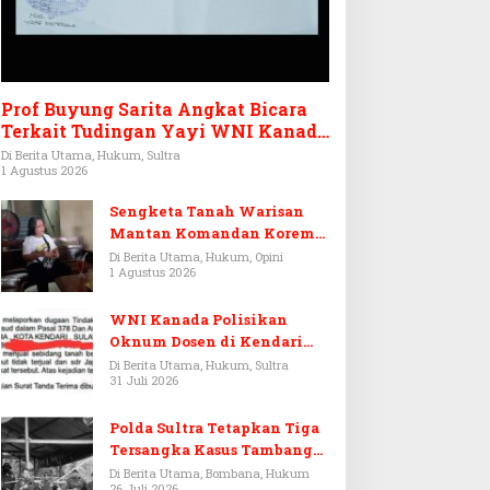
Prof Buyung Sarita Angkat Bicara
Terkait Tudingan Yayi WNI Kanada
Ditagih Utang Rp3,6 Miliar
Di Berita Utama, Hukum, Sultra
1 Agustus 2026
Sengketa Tanah Warisan
Mantan Komandan Korem
143/HO, Ketika Warisan
Di Berita Utama, Hukum, Opini
1 Agustus 2026
Menjadi Arena Pemerasan
WNI Kanada Polisikan
Oknum Dosen di Kendari
Terkait Aset Puluhan Miliar
Di Berita Utama, Hukum, Sultra
31 Juli 2026
Polda Sultra Tetapkan Tiga
Tersangka Kasus Tambang
Emas Ilegal di Bombana
Di Berita Utama, Bombana, Hukum
26 Juli 2026