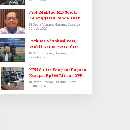
Prof. Mahfud MD Soroti
Kejanggalan Pengalihan
Penyelidikan Tersangka
Di Berita Utama, Hukum, Jakarta
13 Juli 2026
Febrie Adriansyah
Perkuat Advokasi Pers,
Wakil Ketua PWI Sultra
Resmi Dilantik Menjadi
Di Berita Utama, Hukum, Sultra
12 Juli 2026
Advokat PERADI
KPH Sultra Bongkar Dugaan
Korupsi Rp890 Miliar, DPRD
Sultra Gelar RDP
Di Berita Utama, Hukum, Sultra
7 Juli 2026