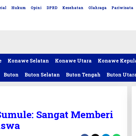
ial
Hukum
Opini
DPRD
Kesehatan
Olahraga
Pariwisata
e
Konawe Selatan
Konawe Utara
Konawe Kepul
Buton
Buton Selatan
Buton Tengah
Buton Utar
Sumule: Sangat Memberi
iswa