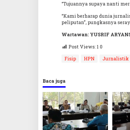
“Tujuannya supaya nanti mer
“Kami berharap dunia jurnali
peliputan”, pungkasnya seray
Wartawan: YUSRIF ARYAN
Post Views: 1
0
Fisip
HPN
Jurnalistik
Baca juga