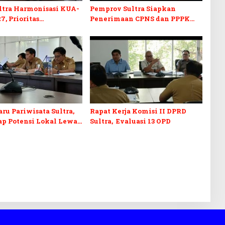
ltra Harmonisasi KUA-
Pemprov Sultra Siapkan
7, Prioritas
Penerimaan CPNS dan PPPK
kan, Kebudayaan, dan
2027, DPRD Sultra Desak
n Utang Infrastruktur
Formasi Disabilitas
ru Pariwisata Sultra,
Rapat Kerja Komisi II DPRD
p Potensi Lokal Lewat
Sultra, Evaluasi 13 OPD
n Digital dan
an Ekraf