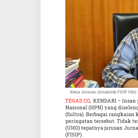
b
e
r
i
R
u
a
n
g
B
a
g
i
M
a
Ketua Jurusan Jurnalistik FISIP UHO,
h
TEGAS.CO,.
KENDARI – Insan p
a
Nasional (HPN) yang diseleng
s
(Sultra). Berbagai rangkaia
i
peringatan tersebut. Tidak t
s
w
(UHO) tepatnya jurusan Jurnal
a
(FISIP).