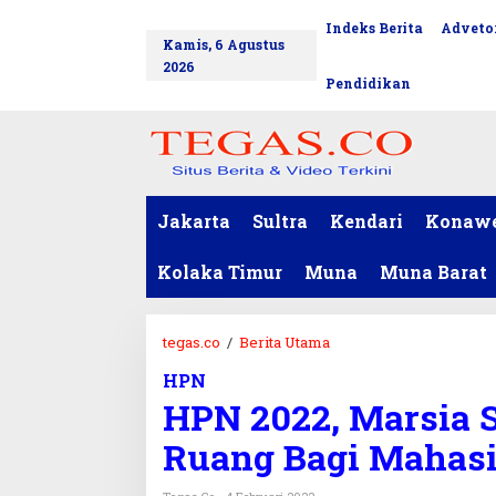
L
Indeks Berita
Advetor
tutup
e
Kamis, 6 Agustus
w
2026
a
Pendidikan
t
i
k
e
k
o
Jakarta
Sultra
Kendari
Konaw
n
t
Kolaka Timur
Muna
Muna Barat
e
n
tegas.co
/
Berita Utama
H
P
HPN
N
HPN 2022, Marsia 
2
0
Ruang Bagi Mahas
2
2