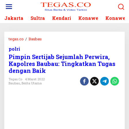
L
e
w
Jakarta
Sultra
Kendari
Konawe
Konawe S
a
t
i
k
tegas.co
/
Baubau
P
e
i
k
polri
m
o
Pimpin Sertijab Sejumlah Perwira,
p
n
i
Kapolres Baubau: Tingkatkan Tugas
t
n
dengan Baik
e
S
n
e
Tegas.co
4 Maret 2022
Baubau
,
Berita Utama
r
t
i
j
a
b
S
e