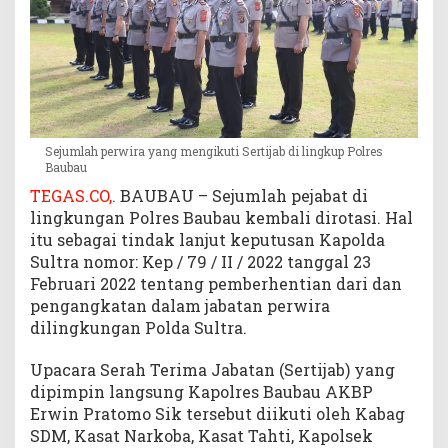
a
u
b
a
u
:
T
Sejumlah perwira yang mengikuti Sertijab di lingkup Polres
i
Baubau
n
TEGAS.CO,.
BAUBAU – Sejumlah pejabat di
g
lingkungan Polres Baubau kembali dirotasi. Hal
k
itu sebagai tindak lanjut keputusan Kapolda
a
t
Sultra nomor: Kep / 79 / II / 2022 tanggal 23
k
Februari 2022 tentang pemberhentian dari dan
a
pengangkatan dalam jabatan perwira
n
dilingkungan Polda Sultra.
T
u
Upacara Serah Terima Jabatan (Sertijab) yang
g
dipimpin langsung Kapolres Baubau AKBP
a
Erwin Pratomo Sik tersebut diikuti oleh Kabag
s
SDM, Kasat Narkoba, Kasat Tahti, Kapolsek
d