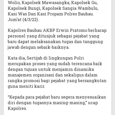
Wolio, Kapolsek Mawasangka, Kapolsek Gu,
e
Kapolsek Bungi, Kapolsek Sangia Wambulu,
n
g
Kasi Was Dan Kasi Propam Polres Baubau.
a
Jum’at (4/3/22).
n
B
Kapolres Baubau AKBP Erwin Pratomo berharap
a
personel yang ditunjuk sebagai pejabat yang
i
baru dapat melaksanakan tugas dan tanggung
k
jawab dengan sebaik-baiknya.
Kata dia, Sertijab di lingkungan Polri
merupakan proses yang sudah terencana baik
dengan tujuan untuk menjamin dinamika
manajemen organisasi dan sekaligus dalam
rangka promosi bagi pejabat yang bersangkutan
guna meniti karir.
“Kepada para pejabat baru segera menyesuaikan
diri dengan tugasnya masing-masing,” ucap
Kapolres.