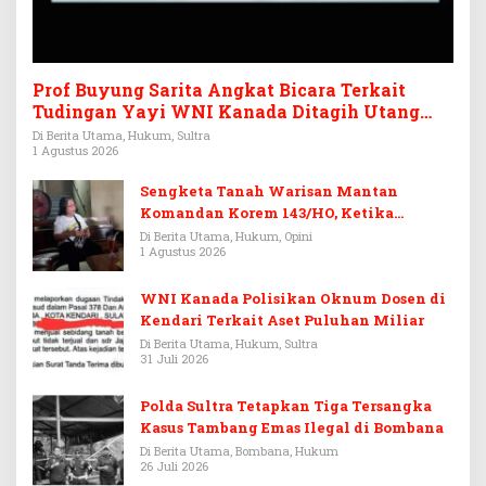
Prof Buyung Sarita Angkat Bicara Terkait
Tudingan Yayi WNI Kanada Ditagih Utang
Rp3,6 Miliar
Di Berita Utama, Hukum, Sultra
1 Agustus 2026
Sengketa Tanah Warisan Mantan
Komandan Korem 143/HO, Ketika
Warisan Menjadi Arena Pemerasan
Di Berita Utama, Hukum, Opini
1 Agustus 2026
WNI Kanada Polisikan Oknum Dosen di
Kendari Terkait Aset Puluhan Miliar
Di Berita Utama, Hukum, Sultra
31 Juli 2026
Polda Sultra Tetapkan Tiga Tersangka
Kasus Tambang Emas Ilegal di Bombana
Di Berita Utama, Bombana, Hukum
26 Juli 2026