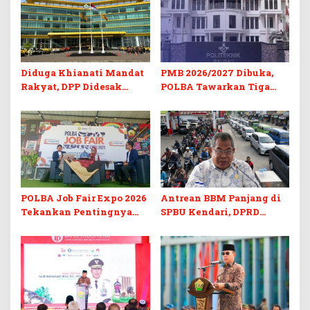
Diduga Khianati Mandat
PMB 2026/2027 Dibuka,
Rakyat, DPP Didesak
POLBA Tawarkan Tiga
Evaluasi Total Golkar
Prodi Baru dan Program
Morowali
Kuliah Gratis
POLBA Job Fair Expo 2026
Antrean BBM Panjang di
Tekankan Pentingnya
SPBU Kendari, DPRD
Skill dan Sertifikasi di Era
Sultra Duga Sistem
Digital
Barcode Curang