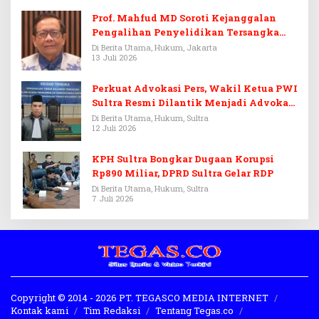
Prof. Mahfud MD Soroti Kejanggalan
Pengalihan Penyelidikan Tersangka
Febrie Adriansyah
Di Berita Utama, Hukum, Jakarta
13 Juli 2026
Perkuat Advokasi Pers, Wakil Ketua PWI
Sultra Resmi Dilantik Menjadi Advokat
PERADI
Di Berita Utama, Hukum, Sultra
12 Juli 2026
KPH Sultra Bongkar Dugaan Korupsi
Rp890 Miliar, DPRD Sultra Gelar RDP
Di Berita Utama, Hukum, Sultra
7 Juli 2026
Copyright © 2014 - 2026 PT. TEGASCO MEDIA INTERNET
Kontak kami
Tim Redaksi
Tentang Tegas.co