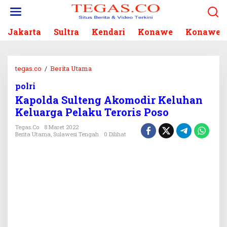
L
e
w
Jakarta
Sultra
Kendari
Konawe
Konawe S
a
t
i
k
tegas.co
/
Berita Utama
K
e
a
k
polri
p
o
Kapolda Sulteng Akomodir Keluhan
o
n
l
Keluarga Pelaku Teroris Poso
t
d
e
Tegas.co
8 Maret 2022
a
Berita Utama
,
Sulawesi Tengah
0 Dilihat
n
S
u
l
t
e
n
g
A
k