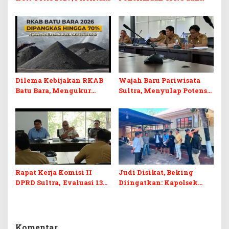
Pendidikan, Kebudayaan,
PPPK 2027, DPRD Sultra
dan Pelunasan Utang
Desak Formasi Disabilitas
Infrastruktur
Dilema Kebijakan RKAB
Wajah Baru Pariwisata
Batu Bara, Mengukur
Sultra, Menyulap Potensi
Keseimbangan
Lokal Lewat Sentuhan
Penerimaan Negara dan
Digital dan Penguatan
Kepastian Investasi
Ekraf
Rapat Kerja Komisi II
Judi Disikat, Beking
DPRD Sultra, Evaluasi 13
Diingatkan: Kapolsek
OPD
Murhum Tegaskan Tak
Ada yang Kebal Hukum
Komentar