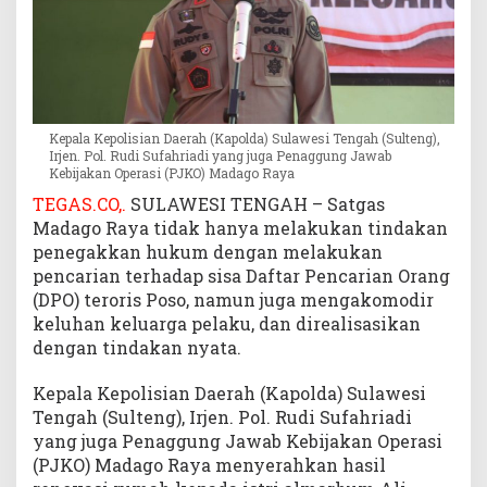
l
a
k
u
T
e
Kepala Kepolisian Daerah (Kapolda) Sulawesi Tengah (Sulteng),
r
Irjen. Pol. Rudi Sufahriadi yang juga Penaggung Jawab
o
Kebijakan Operasi (PJKO) Madago Raya
r
TEGAS.CO,.
SULAWESI TENGAH – Satgas
i
Madago Raya tidak hanya melakukan tindakan
s
penegakkan hukum dengan melakukan
P
pencarian terhadap sisa Daftar Pencarian Orang
o
(DPO) teroris Poso, namun juga mengakomodir
s
keluhan keluarga pelaku, dan direalisasikan
o
dengan tindakan nyata.
Kepala Kepolisian Daerah (Kapolda) Sulawesi
Tengah (Sulteng), Irjen. Pol. Rudi Sufahriadi
yang juga Penaggung Jawab Kebijakan Operasi
(PJKO) Madago Raya menyerahkan hasil