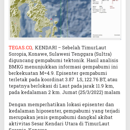
r
a
s
a
H
i
n
g
TEGAS.CO,.
KENDARI – Sebelah TimurLaut
g
Soropia, Konawe, Sulawesi Tenggara (Sultra)
a
diguncang gempabumi tektonik. Hasil analisis
K
BMKG menunjukkan informasi gempabumi ini
e
berkekuatan M=4.9. Episenter gempabumi
n
terletak pada koordinat 3.87 LS, 122.76 BT, atau
d
tepatnya berlokasi di Laut pada jarak 11.9 km,
a
pada kedalaman 2 km. Jumat (25/3/2022) malam
r
i
Dengan memperhatikan lokasi episenter dan
d
a
kedalaman hiposenter, gempabumi yang terjadi
n
merupakan jenis gempabumi dangkal akibat
K
aktivitas Sesar Kendari Utara di TimurLaut
o
Soropia, Konawe.