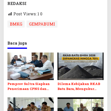
REDAKSI
Post Views: 1
0
BMKG
GEMPABUMI
Baca juga
Pemprov Sultra Siapkan
Dilema Kebijakan RKAB
Penerimaan CPNS dan
Batu Bara, Mengukur
PPPK 2027, DPRD Sultra
Keseimbangan
Desak Formasi Disabilitas
Penerimaan Negara dan
Kepastian Investasi