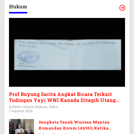
Hukum
Prof Buyung Sarita Angkat Bicara Terkait
Tudingan Yayi WNI Kanada Ditagih Utang
Rp3,6 Miliar
Di Berita Utama, Hukum, Sultra
1 Agustus 2026
Sengketa Tanah Warisan Mantan
Komandan Korem 143/HO, Ketika