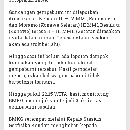
n
a
Guncangan gempabumi ini dilaporkan
w
dirasakan di Kendari III – IV MMI, Ranomeeto
e
dan Moramo (Konawe Selatan) III MMI, Besulutu
S
(Konawe) terasa II – III MMII (Getaran dirasakan
e
nyata dalam rumah. Terasa getaran seakan-
l
akan ada truk berlalu).
a
t
a
Hingga saat ini belum ada laporan dampak
n
kerusakan yang ditimbulkan akibat
gempabumi tersebut. Hasil pemodelan
menunjukkan bahwa gempabumi tidak
berpotensi tsunami.
Hingga pukul 22.15 WITA, hasil monitoring
BMKG menunjukkan terjadi 3 aktivitas
gempabumi susulan.
BMKG setempat melalui Kepala Stasiun
Geofisika Kendari mengimbau kepada