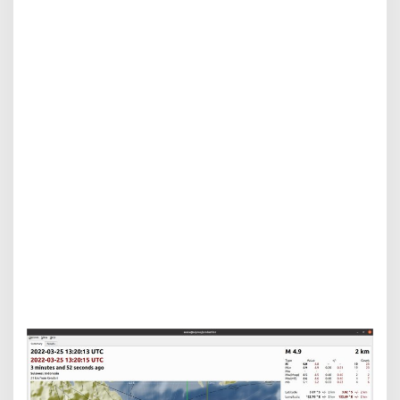
c
a
n
g
K
o
n
a
w
e
,
G
e
t
a
r
a
n
n
y
a
T
e