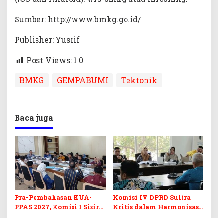
Sumber: http://www.bmkg.go.id/
Publisher: Yusrif
Post Views: 1
0
BMKG
GEMPABUMI
Tektonik
Baca juga
Pra-Pembahasan KUA-
Komisi IV DPRD Sultra
PPAS 2027, Komisi I Sisir
Kritis dalam Harmonisasi
Program Prioritas
KUA-PPAS 2027 dan