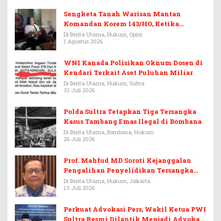
Sengketa Tanah Warisan Mantan
Komandan Korem 143/HO, Ketika
Warisan Menjadi Arena Pemerasan
Di Berita Utama, Hukum, Opini
1 Agustus 2026
WNI Kanada Polisikan Oknum Dosen di
Kendari Terkait Aset Puluhan Miliar
Di Berita Utama, Hukum, Sultra
31 Juli 2026
Polda Sultra Tetapkan Tiga Tersangka
Kasus Tambang Emas Ilegal di Bombana
Di Berita Utama, Bombana, Hukum
26 Juli 2026
Prof. Mahfud MD Soroti Kejanggalan
Pengalihan Penyelidikan Tersangka
Febrie Adriansyah
Di Berita Utama, Hukum, Jakarta
13 Juli 2026
Perkuat Advokasi Pers, Wakil Ketua PWI
Sultra Resmi Dilantik Menjadi Advokat