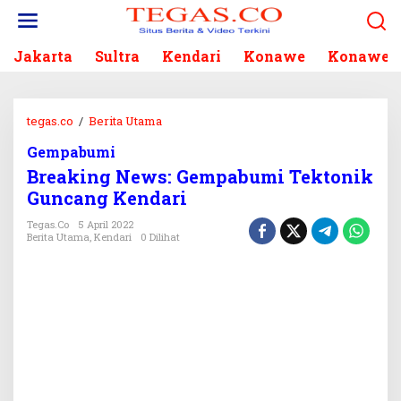
L
e
w
Jakarta
Sultra
Kendari
Konawe
Konawe S
a
t
i
k
tegas.co
/
Berita Utama
B
e
r
k
Gempabumi
e
o
Breaking News: Gempabumi Tektonik
a
n
k
Guncang Kendari
t
i
e
Tegas.co
5 April 2022
n
Berita Utama
,
Kendari
0 Dilihat
n
g
N
e
w
s
:
G
e
m