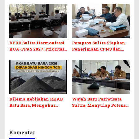
Berkelanjutan
Perubahan APBD 2026
DPRD Sultra Harmonisasi
Pemprov Sultra Siapkan
KUA-PPAS 2027, Prioritas
Penerimaan CPNS dan
Pendidikan, Kebudayaan,
PPPK 2027, DPRD Sultra
dan Pelunasan Utang
Desak Formasi Disabilitas
Infrastruktur
Dilema Kebijakan RKAB
Wajah Baru Pariwisata
Batu Bara, Mengukur
Sultra, Menyulap Potensi
Keseimbangan
Lokal Lewat Sentuhan
Penerimaan Negara dan
Digital dan Penguatan
Kepastian Investasi
Ekraf
Komentar