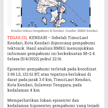
n
d
a
r
i
Kondisi terkini Gempabumi di Kendari. Sumber: BMKG Kendari
TEGAS.CO,.
KENDARI – Sebelah TimurLaut
Kendari, Kota Kendari diguncang gempabumi
tektonik. Hasil analisis BMKG menunjukkan
informasi gempabumi ini berkekuatan M=2.4.
Selasa (5/4/2022) pukul 22:16.
Episenter gempabumi terletak pada koordinat
3.96 LS, 122.61 BT, atau tepatnya berlokasi di
darat pada jarak 3.0 km, TimurLaut Kendari,
Kota Kendari, Sulawesi Tenggara, pada
kedalaman 4 km.
Memperhatikan lokasi episenter dan
kedalaman hiposenter, gempabumi yang terjadi