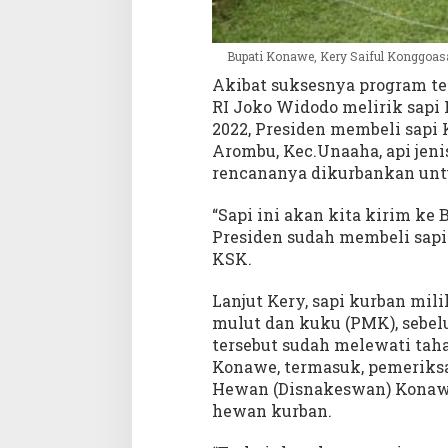
Bupati Konawe, Kery Saiful Konggoa
Akibat suksesnya program te
RI Joko Widodo melirik sapi
2022, Presiden membeli sapi 
Arombu, Kec.Unaaha, api jenis
rencananya dikurbankan untu
“Sapi ini akan kita kirim ke
Presiden sudah membeli sapi
KSK.
Lanjut Kery, sapi kurban mili
mulut dan kuku (PMK), sebelu
tersebut sudah melewati tahap
Konawe, termasuk, pemeriksa
Hewan (Disnakeswan) Konawe
hewan kurban.