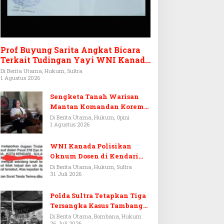
Prof Buyung Sarita Angkat Bicara
Terkait Tudingan Yayi WNI Kanada
Ditagih Utang Rp3,6 Miliar
Di Berita Utama, Hukum, Sultra
1 Agustus 2026
Sengketa Tanah Warisan
Mantan Komandan Korem
143/HO, Ketika Warisan
Di Berita Utama, Hukum, Opini
1 Agustus 2026
Menjadi Arena Pemerasan
WNI Kanada Polisikan
Oknum Dosen di Kendari
Terkait Aset Puluhan Miliar
Di Berita Utama, Hukum, Sultra
31 Juli 2026
Polda Sultra Tetapkan Tiga
Tersangka Kasus Tambang
Emas Ilegal di Bombana
Di Berita Utama, Bombana, Hukum
26 Juli 2026