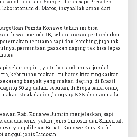
ua sudah lengkap. Sampel darah sapi Presiden
i laboratorium di Maros, insyaallah aman dari
enargetkan Pemda Konawe tahun ini bisa
sapi lewat metode IB, selain urusan pertumbuhan
peternakan terutama sapi dan kambing, juga tak
utnya, permintaan pasokan daging tak bisa lepas
nusia.
api sekarang ini, yaitu bertambahnya jumlah
ltra, kebutuhan makan itu harus kita tingkatkan
 sekarang banyak yang makan daging, di Brazil
daging 30 kg dalam sebulan, di Eropa sana, orang
i, makan steak daging,” ungkap KSK dengan nada
keswan Kab. Konawe Jumrin menjelaskan, sapi
 ada dua jenis, yakni, jenis Limosin dan Simental,
onawe yang dilepas Bupati Konawe Kery Saiful
i unggul jenis Limosin.