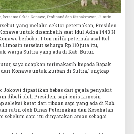
sa, bersama Sekda Konawe, Ferdinand dan Disnakeswan, Jumrin
rsebut yang melalui sektor peternakan, Presiden
 Konawe untuk disembelih saat Idul Adha 1443 H
Konawe berbobot 1 ton milik peternak asal Kel.
 Limosin tersebut seharga Rp 110 juta itu,
k warga Sultra yang ada di Kab. Butur.
 Butur, saya ucapkan terimakasih kepada Bapak
 dari Konawe untuk kurban di Sultra,” ungkap
k Jokowi dipastikan bebas dari gejala penyakit
m dibeli oleh Presiden, sapi jenis Limosin
 seleksi ketat dari ribuan sapi yang ada di Kab.
an rutin oleh Dinas Peternakan dan Kesehatan
 sebelum sapi itu dinyatakan aman sebagai