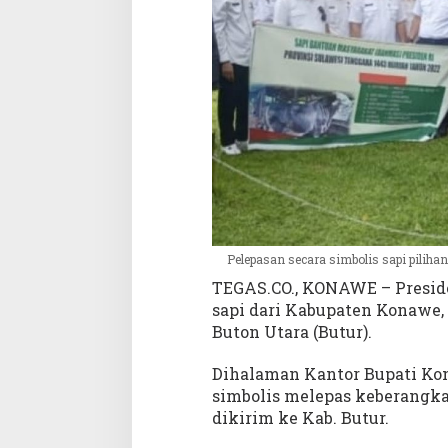
i
d
e
n
R
I
Pelepasan secara simbolis sapi pilihan
TEGAS.CO., KONAWE – Preside
sapi dari Kabupaten Konawe
Buton Utara (Butur).
Dihalaman Kantor Bupati Kon
simbolis melepas keberangka
dikirim ke Kab. Butur.