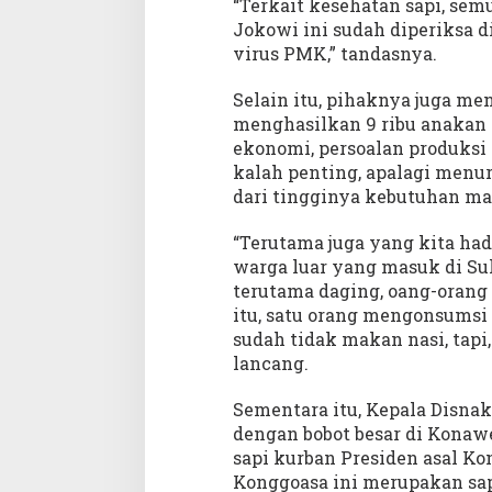
“Terkait kesehatan sapi, sem
Jokowi ini sudah diperiksa d
virus PMK,” tandasnya.
Selain itu, pihaknya juga m
menghasilkan 9 ribu anakan 
ekonomi, persoalan produksi 
kalah penting, apalagi menur
dari tingginya kebutuhan ma
“Terutama juga yang kita had
warga luar yang masuk di Su
terutama daging, oang-orang
itu, satu orang mengonsumsi 
sudah tidak makan nasi, tap
lancang.
Sementara itu, Kepala Disna
dengan bobot besar di Konawe,
sapi kurban Presiden asal K
Konggoasa ini merupakan sap