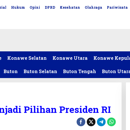
rial
Hukum
Opini
DPRD
Kesehatan
Olahraga
Pariwisata
e
Konawe Selatan
Konawe Utara
Konawe Kepul
Buton
Buton Selatan
Buton Tengah
Buton Utar
jadi Pilihan Presiden RI