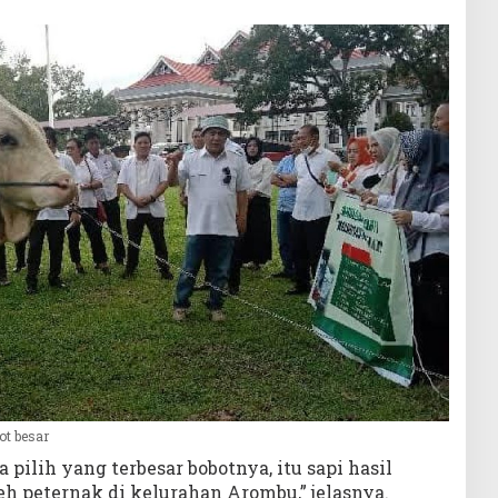
ot besar
a pilih yang terbesar bobotnya, itu sapi hasil
h peternak di kelurahan Arombu,” jelasnya.