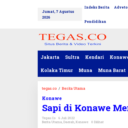
L
Indeks Berita
Adveto
tutup
e
Jumat, 7 Agustus
w
2026
a
Pendidikan
t
i
k
e
k
o
Jakarta
Sultra
Kendari
Konaw
n
t
Kolaka Timur
Muna
Muna Barat
e
n
tegas.co
/
Berita Utama
S
a
Konawe
p
Sapi di Konawe Men
i
d
i
Tegas.co
6 Juli 2022
Berita Utama
,
Daerah
,
Konawe
0 Dilihat
K