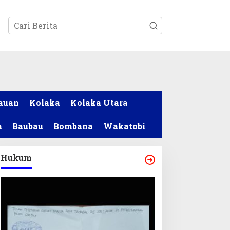
tutup
auan
Kolaka
Kolaka Utara
a
Baubau
Bombana
Wakatobi
Hukum