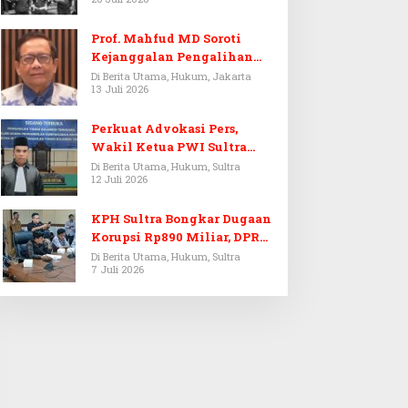
Prof. Mahfud MD Soroti
Kejanggalan Pengalihan
Penyelidikan Tersangka
Di Berita Utama, Hukum, Jakarta
13 Juli 2026
Febrie Adriansyah
Perkuat Advokasi Pers,
Wakil Ketua PWI Sultra
Resmi Dilantik Menjadi
Di Berita Utama, Hukum, Sultra
12 Juli 2026
Advokat PERADI
KPH Sultra Bongkar Dugaan
Korupsi Rp890 Miliar, DPRD
Sultra Gelar RDP
Di Berita Utama, Hukum, Sultra
7 Juli 2026