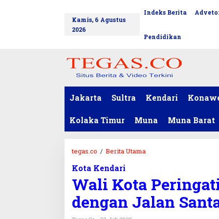
L
Indeks Berita
Advetor
tutup
e
Kamis, 6 Agustus
w
2026
a
Pendidikan
t
i
k
e
k
o
Jakarta
Sultra
Kendari
Konaw
n
t
Kolaka Timur
Muna
Muna Barat
e
n
tegas.co
/
Berita Utama
W
a
Kota Kendari
l
Wali Kota Peringat
i
K
dengan Jalan Sant
o
t