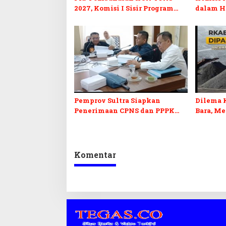
2027, Komisi I Sisir Program
dalam H
Prioritas Berkelanjutan
2027 da
Pemprov Sultra Siapkan
Dilema 
Penerimaan CPNS dan PPPK
Bara, M
2027, DPRD Sultra Desak
Penerim
Formasi Disabilitas
Kepastia
Komentar