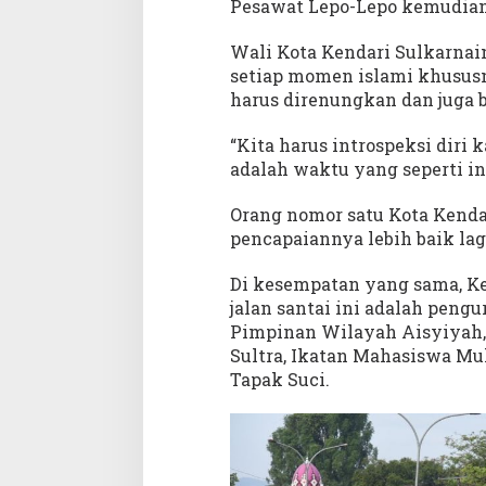
Pesawat Lepo-Lepo kemudian
a
m
a
Wali Kota Kendari Sulkarna
setiap momen islami khususn
harus direnungkan dan juga b
“Kita harus introspeksi diri
adalah waktu yang seperti ini
Orang nomor satu Kota Kenda
pencapaiannya lebih baik la
Di kesempatan yang sama, Ket
jalan santai ini adalah pen
Pimpinan Wilayah Aisyiya
Sultra, Ikatan Mahasiswa M
Tapak Suci.