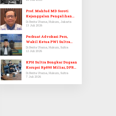
Prof. Mahfud MD Soroti
Kejanggalan Pengalihan
Penyelidikan Tersangka
Di Berita Utama, Hukum, Jakarta
13 Juli 2026
Febrie Adriansyah
Perkuat Advokasi Pers,
Wakil Ketua PWI Sultra
Resmi Dilantik Menjadi
Di Berita Utama, Hukum, Sultra
12 Juli 2026
Advokat PERADI
KPH Sultra Bongkar Dugaan
Korupsi Rp890 Miliar, DPRD
Sultra Gelar RDP
Di Berita Utama, Hukum, Sultra
7 Juli 2026