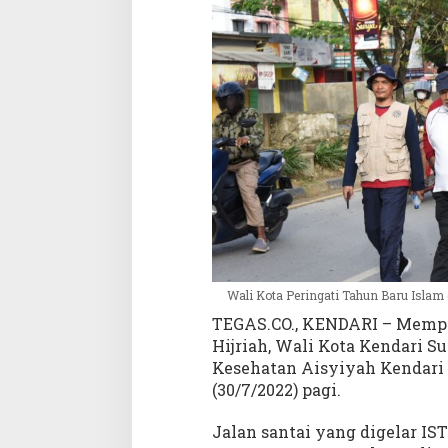
m
d
e
n
g
a
n
J
a
l
a
n
S
a
n
Wali Kota Peringati Tahun Baru Isla
t
TEGAS.CO., KENDARI – Mempe
a
Hijriah, Wali Kota Kendari S
i
Kesehatan Aisyiyah Kendari (
B
(30/7/2022) pagi.
e
r
Jalan santai yang digelar I
s