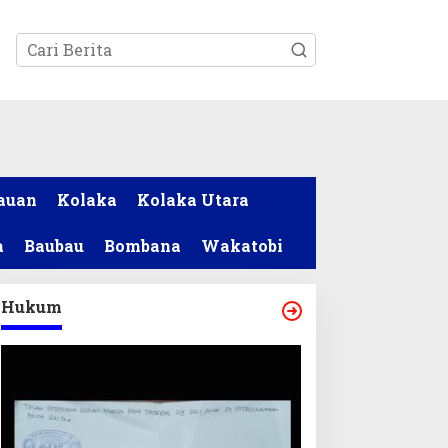
tutup
auan
Kolaka
Kolaka Utara
a
Baubau
Bombana
Wakatobi
Hukum