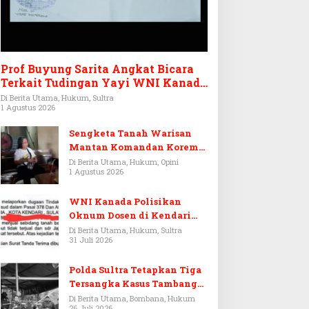
Prof Buyung Sarita Angkat Bicara
Terkait Tudingan Yayi WNI Kanada
Ditagih Utang Rp3,6 Miliar
Di Berita Utama, Hukum, Sultra
1 Agustus 2026
Sengketa Tanah Warisan
Mantan Komandan Korem
143/HO, Ketika Warisan
Di Berita Utama, Hukum, Opini
1 Agustus 2026
Menjadi Arena Pemerasan
WNI Kanada Polisikan
Oknum Dosen di Kendari
Terkait Aset Puluhan Miliar
Di Berita Utama, Hukum, Sultra
31 Juli 2026
Polda Sultra Tetapkan Tiga
Tersangka Kasus Tambang
Emas Ilegal di Bombana
Di Berita Utama, Bombana, Hukum
26 Juli 2026