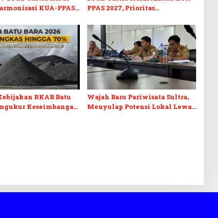
armonisasi KUA-PPAS
PPAS 2027, Prioritas
n Perubahan APBD 2026
Pendidikan, Kebudayaan, dan
Pelunasan Utang Infrastruktur
Kebijakan RKAB Batu
Wajah Baru Pariwisata Sultra,
engukur Keseimbangan
Menyulap Potensi Lokal Lewat
aan Negara dan
Sentuhan Digital dan
n Investasi
Penguatan Ekraf