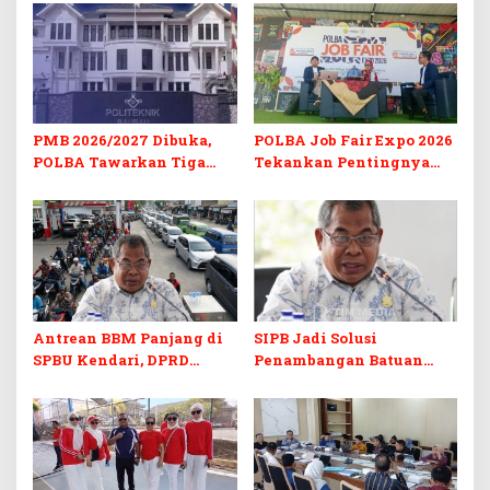
PMB 2026/2027 Dibuka,
POLBA Job Fair Expo 2026
POLBA Tawarkan Tiga
Tekankan Pentingnya
Prodi Baru dan Program
Skill dan Sertifikasi di Era
Kuliah Gratis
Digital
Antrean BBM Panjang di
SIPB Jadi Solusi
SPBU Kendari, DPRD
Penambangan Batuan
Sultra Duga Sistem
Komoditas ex-Golongan C
Barcode Curang
di Sultra