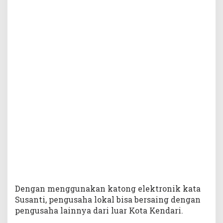
k
P
e
n
g
u
s
a
h
a
G
u
n
a
k
a
n
A
p
Dengan menggunakan katong elektronik kata
l
Susanti, pengusaha lokal bisa bersaing dengan
i
pengusaha lainnya dari luar Kota Kendari.
k
a