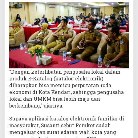
s
i
K
a
t
a
l
o
g
E
l
“Dengan keterlibatan pengusaha lokal dalam
e
produk E-Katalog (katalog elektronik)
k
diharapkan bisa memicu perputaran roda
t
ekonomi di Kota Kendari, sehingga pengusaha
r
o
lokal dan UMKM bisa lebih maju dan
n
berkembang,” ujarnya.
i
k
Supaya aplikasi katalog elektronik familiar di
masyarakat, Susanti sebut Pemkot sudah
mengeluarkan surat edaran wali kota yang