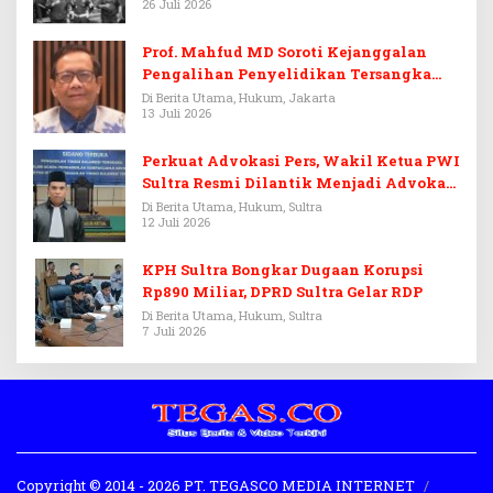
26 Juli 2026
Prof. Mahfud MD Soroti Kejanggalan
Pengalihan Penyelidikan Tersangka
Febrie Adriansyah
Di Berita Utama, Hukum, Jakarta
13 Juli 2026
Perkuat Advokasi Pers, Wakil Ketua PWI
Sultra Resmi Dilantik Menjadi Advokat
PERADI
Di Berita Utama, Hukum, Sultra
12 Juli 2026
KPH Sultra Bongkar Dugaan Korupsi
Rp890 Miliar, DPRD Sultra Gelar RDP
Di Berita Utama, Hukum, Sultra
7 Juli 2026
Copyright © 2014 - 2026 PT. TEGASCO MEDIA INTERNET