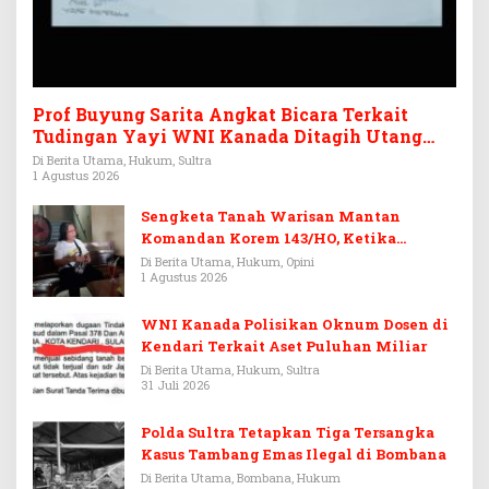
Prof Buyung Sarita Angkat Bicara Terkait
Tudingan Yayi WNI Kanada Ditagih Utang
Rp3,6 Miliar
Di Berita Utama, Hukum, Sultra
1 Agustus 2026
Sengketa Tanah Warisan Mantan
Komandan Korem 143/HO, Ketika
Warisan Menjadi Arena Pemerasan
Di Berita Utama, Hukum, Opini
1 Agustus 2026
WNI Kanada Polisikan Oknum Dosen di
Kendari Terkait Aset Puluhan Miliar
Di Berita Utama, Hukum, Sultra
31 Juli 2026
Polda Sultra Tetapkan Tiga Tersangka
Kasus Tambang Emas Ilegal di Bombana
Di Berita Utama, Bombana, Hukum