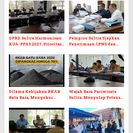
DPRD Sultra Harmonisasi
Pemprov Sultra Siapkan
KUA-PPAS 2027, Prioritas
Penerimaan CPNS dan
Pendidikan, Kebudayaan,
PPPK 2027, DPRD Sultra
dan Pelunasan Utang
Desak Formasi Disabilitas
Infrastruktur
Dilema Kebijakan RKAB
Wajah Baru Pariwisata
Batu Bara, Mengukur
Sultra, Menyulap Potensi
Keseimbangan
Lokal Lewat Sentuhan
Penerimaan Negara dan
Digital dan Penguatan
Kepastian Investasi
Ekraf