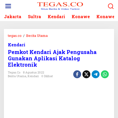
L
e
w
Jakarta
Sultra
Kendari
Konawe
Konawe S
a
t
i
k
tegas.co
/
Berita Utama
P
e
e
k
Kendari
m
o
Pemkot Kendari Ajak Pengusaha
k
n
o
Gunakan Aplikasi Katalog
t
t
Elektronik
e
K
n
e
Tegas.co
8 Agustus 2022
Berita Utama
,
Kendari
0 Dilihat
n
d
a
r
i
A
j
a