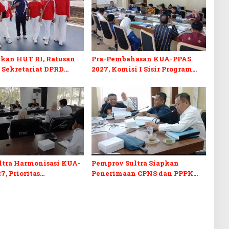
kan HUT RI, Ratusan
Pra-Pembahasan KUA-PPAS
 Sekretariat DPRD
2027, Komisi I Sisir Program
kuti Lomba Bola Gotong
Prioritas Berkelanjutan
ltra Harmonisasi KUA-
Pemprov Sultra Siapkan
7, Prioritas
Penerimaan CPNS dan PPPK
kan, Kebudayaan, dan
2027, DPRD Sultra Desak
n Utang Infrastruktur
Formasi Disabilitas