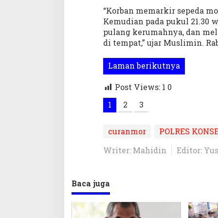
p
“Korban memarkir sepeda mot
P
Kemudian pada pukul 21.30 w
e
pulang kerumahnya, dan meli
l
a
di tempat,” ujar Muslimin. Rab
k
u
Laman berikutnya
C
u
Post Views: 1
0
r
a
1
2
3
n
m
o
curanmor
POLRES KONS
r
Writer: Mahidin
Editor: Yus
Baca juga