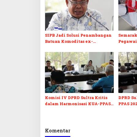
SIPB Jadi Solusi Penambangan
Semarak
Batuan Komoditas ex-
Pegawai
Golongan C di Sultra
Sultra I
Komisi IV DPRD Sultra Kritis
DPRD Su
dalam Harmonisasi KUA-PPAS
PPAS 202
2027 dan Perubahan APBD 2026
Pendidi
Pelunasa
Komentar