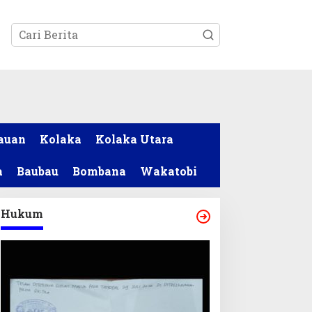
tutup
auan
Kolaka
Kolaka Utara
a
Baubau
Bombana
Wakatobi
Hukum