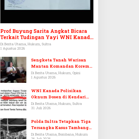
Prof Buyung Sarita Angkat Bicara
Terkait Tudingan Yayi WNI Kanada
Ditagih Utang Rp3,6 Miliar
Di Berita Utama, Hukum, Sultra
1 Agustus 2026
Sengketa Tanah Warisan
Mantan Komandan Korem
143/HO, Ketika Warisan
Di Berita Utama, Hukum, Opini
1 Agustus 2026
Menjadi Arena Pemerasan
WNI Kanada Polisikan
Oknum Dosen di Kendari
Terkait Aset Puluhan Miliar
Di Berita Utama, Hukum, Sultra
31 Juli 2026
Polda Sultra Tetapkan Tiga
Tersangka Kasus Tambang
Emas Ilegal di Bombana
Di Berita Utama, Bombana, Hukum
26 Juli 2026