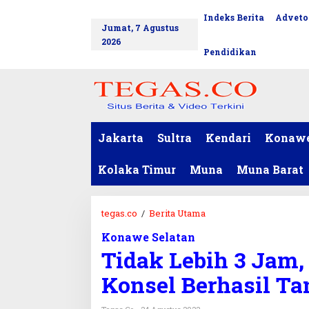
L
Indeks Berita
Adveto
tutup
e
Jumat, 7 Agustus
w
2026
a
Pendidikan
t
i
k
e
k
o
Jakarta
Sultra
Kendari
Konaw
n
t
Kolaka Timur
Muna
Muna Barat
e
n
tegas.co
/
Berita Utama
T
i
Konawe Selatan
d
Tidak Lebih 3 Jam
a
k
Konsel Berhasil T
L
e