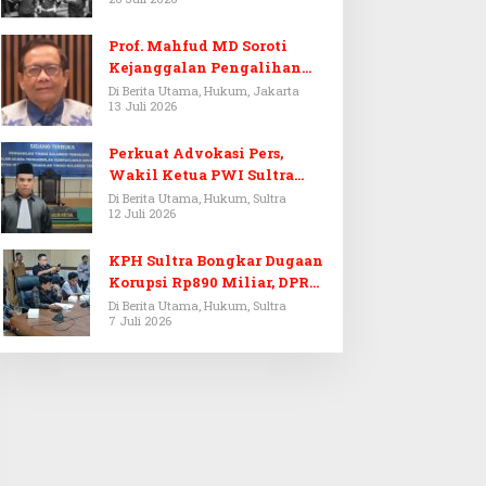
Prof. Mahfud MD Soroti
Kejanggalan Pengalihan
Penyelidikan Tersangka
Di Berita Utama, Hukum, Jakarta
13 Juli 2026
Febrie Adriansyah
Perkuat Advokasi Pers,
Wakil Ketua PWI Sultra
Resmi Dilantik Menjadi
Di Berita Utama, Hukum, Sultra
12 Juli 2026
Advokat PERADI
KPH Sultra Bongkar Dugaan
Korupsi Rp890 Miliar, DPRD
Sultra Gelar RDP
Di Berita Utama, Hukum, Sultra
7 Juli 2026