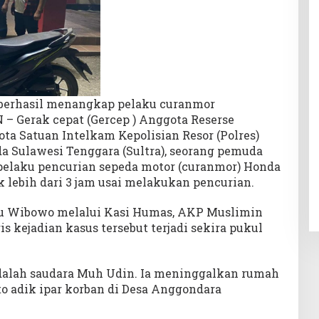
 berhasil menangkap pelaku curanmor
 Gerak cepat (Gercep ) Anggota Reserse
ta Satuan Intelkam Kepolisian Resor (Polres)
a Sulawesi Tenggara (Sultra), seorang pemuda
 pelaku pencurian sepeda motor (curanmor) Honda
k lebih dari 3 jam usai melakukan pencurian.
u Wibowo melalui Kasi Humas, AKP Muslimin
s kejadian kasus tersebut terjadi sekira pukul
dalah saudara Muh Udin. Ia meninggalkan rumah
o adik ipar korban di Desa Anggondara