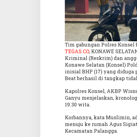
e
s
K
o
n
s
e
Tim gabungan Polres Konsel
l
TEGAS.CO
, KONAWE SELATAN –
B
Kriminal (Reskrim) dan anggo
e
Konawe Selatan (Konsel) Pold
r
inisial BHP (17) yang diduga
h
a
Beat berhasil di tangkap tida
s
i
Kapolres Konsel, AKBP Wisn
l
Ganyu menjelaskan, kronologi
T
19.30 wita.
a
n
Korbannya, kata Muslimin, a
g
menuju ke rumah Agus Sigiat
k
Kecamatan Palangga.
a