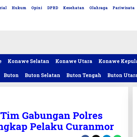
rial
Hukum
Opini
DPRD
Kesehatan
Olahraga
Pariwisata
e
Konawe Selatan
Konawe Utara
Konawe Kepul
Buton
Buton Selatan
Buton Tengah
Buton Utar
, Tim Gabungan Polres
angkap Pelaku Curanmor