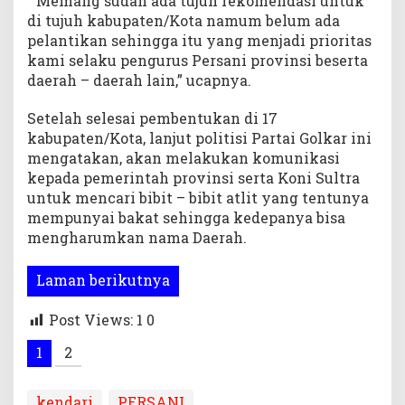
” Memang sudah ada tujuh rekomendasi untuk
di tujuh kabupaten/Kota namum belum ada
pelantikan sehingga itu yang menjadi prioritas
kami selaku pengurus Persani provinsi beserta
daerah – daerah lain,” ucapnya.
Setelah selesai pembentukan di 17
kabupaten/Kota, lanjut politisi Partai Golkar ini
mengatakan, akan melakukan komunikasi
kepada pemerintah provinsi serta Koni Sultra
untuk mencari bibit – bibit atlit yang tentunya
mempunyai bakat sehingga kedepanya bisa
mengharumkan nama Daerah.
Laman berikutnya
Post Views: 1
0
1
2
kendari
PERSANI