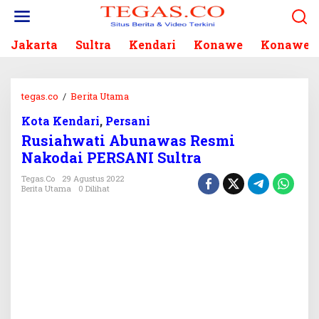
L
e
w
Jakarta
Sultra
Kendari
Konawe
Konawe S
a
t
i
k
tegas.co
/
Berita Utama
R
e
u
k
Kota Kendari
,
Persani
s
o
Rusiahwati Abunawas Resmi
i
n
a
Nakodai PERSANI Sultra
t
h
e
Tegas.co
29 Agustus 2022
w
Berita Utama
0 Dilihat
n
a
t
i
A
b
u
n
a
w