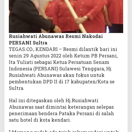
l
t
r
a
Rusiahwati Abunawas Resmi Nakodai
PERSANI Sultra
TEGAS.CO., KENDARI – Resmi dilantik hari ini
senin 29 Agustus 2022 oleh Ketum PB Persani,
Ita Yuliati sebagai Ketua Persatuan Senam
Indonesia (PERSANI) Sulawesi Tenggara, Hj.
Rusiahwati Abunawas akan fokus untuk
pembentukan DPD II di 17 kabupaten/Kota se
Sultra.
Hal ini ditegaskan oleh Hj.Rusiahwati
Abunawas saat dimintai keterangan selepas
penerimaan bendera Pataka Persani di salah
satu hotel di kota kendari.