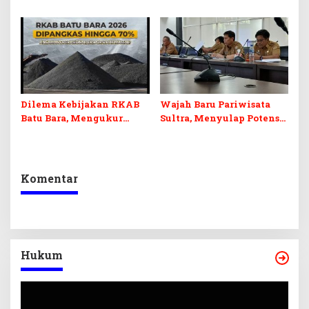
Pendidikan, Kebudayaan,
PPPK 2027, DPRD Sultra
dan Pelunasan Utang
Desak Formasi Disabilitas
Infrastruktur
Dilema Kebijakan RKAB
Wajah Baru Pariwisata
Batu Bara, Mengukur
Sultra, Menyulap Potensi
Keseimbangan
Lokal Lewat Sentuhan
Penerimaan Negara dan
Digital dan Penguatan
Kepastian Investasi
Ekraf
Komentar
Hukum