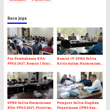
Baca juga
Pra-Pembahasan KUA-
Komisi IV DPRD Sultra
PPAS 2027, Komisi I Sisir
Kritis dalam Harmonisasi
Program Prioritas
KUA-PPAS 2027 dan
Berkelanjutan
Perubahan APBD 2026
DPRD Sultra Harmonisasi
Pemprov Sultra Siapkan
KUA-PPAS 2027, Prioritas
Penerimaan CPNS dan