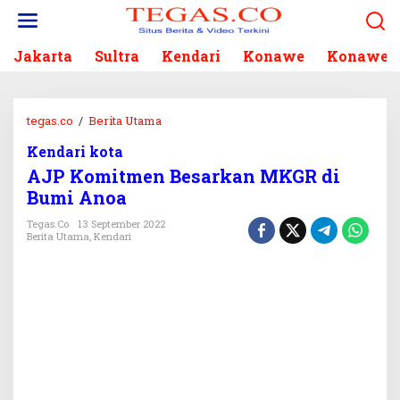
L
e
w
Jakarta
Sultra
Kendari
Konawe
Konawe S
a
t
i
k
tegas.co
/
Berita Utama
A
e
J
k
Kendari kota
P
o
AJP Komitmen Besarkan MKGR di
K
n
o
Bumi Anoa
t
m
e
Tegas.co
13 September 2022
i
Berita Utama
,
Kendari
n
t
m
e
n
B
e
s
a
r