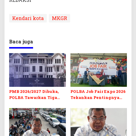
Kendari kota
MKGR
Baca juga
PMB 2026/2027 Dibuka,
POLBA Job Fair Expo 2026
POLBA Tawarkan Tiga
Tekankan Pentingnya
Prodi Baru dan Program
Skill dan Sertifikasi di Era
Kuliah Gratis
Digital