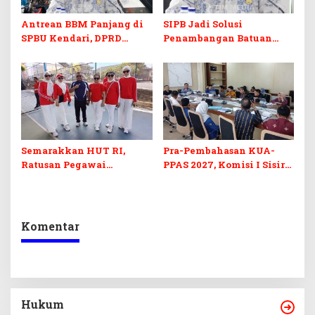
Antrean BBM Panjang di
SIPB Jadi Solusi
SPBU Kendari, DPRD
Penambangan Batuan
Sultra Duga Sistem
Komoditas ex-Golongan C
Barcode Curang
di Sultra
Semarakkan HUT RI,
Pra-Pembahasan KUA-
Ratusan Pegawai
PPAS 2027, Komisi I Sisir
Sekretariat DPRD Sultra
Program Prioritas
Ikuti Lomba Bola Gotong
Berkelanjutan
Komentar
Hukum