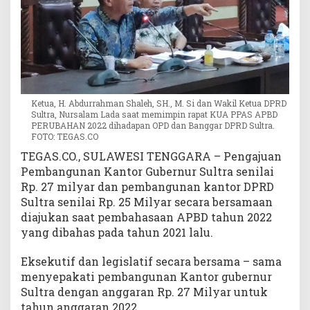
a
n
g
u
n
a
n
Ketua, H. Abdurrahman Shaleh, SH., M. Si dan Wakil Ketua DPRD
K
Sultra, Nursalam Lada saat memimpin rapat KUA PPAS APBD
a
PERUBAHAN 2022 dihadapan OPD dan Banggar DPRD Sultra.
FOTO: TEGAS.CO
n
t
TEGAS.CO., SULAWESI TENGGARA – Pengajuan
o
Pembangunan Kantor Gubernur Sultra senilai
r
Rp. 27 milyar dan pembangunan kantor DPRD
G
Sultra senilai Rp. 25 Milyar secara bersamaan
u
diajukan saat pembahasaan APBD tahun 2022
b
yang dibahas pada tahun 2021 lalu.
e
r
Eksekutif dan legislatif secara bersama – sama
n
menyepakati pembangunan Kantor gubernur
u
r
Sultra dengan anggaran Rp. 27 Milyar untuk
S
tahun anggaran 2022