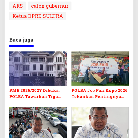
ARS
calon gubernur
Ketua DPRD SULTRA
Baca juga
PMB 2026/2027 Dibuka,
POLBA Job Fair Expo 2026
POLBA Tawarkan Tiga
Tekankan Pentingnya
Prodi Baru dan Program
Skill dan Sertifikasi di Era
Kuliah Gratis
Digital