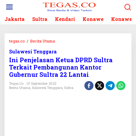
L
e
w
Jakarta
Sultra
Kendari
Konawe
Konawe S
a
t
i
k
tegas.co
/
Berita Utama
I
e
n
k
Sulawesi Tenggara
i
o
Ini Penjelasan Ketua DPRD Sultra
P
n
e
Terkait Pembangunan Kantor
t
n
Gubernur Sultra 22 Lantai
e
j
n
e
Tegas.co
15 September 2022
Berita Utama
,
Sulawesi Tenggara
,
Sultra
l
a
s
a
n
K
e
t