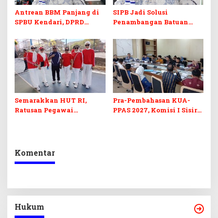
Antrean BBM Panjang di
SIPB Jadi Solusi
SPBU Kendari, DPRD
Penambangan Batuan
Sultra Duga Sistem
Komoditas ex-Golongan C
Barcode Curang
di Sultra
Semarakkan HUT RI,
Pra-Pembahasan KUA-
Ratusan Pegawai
PPAS 2027, Komisi I Sisir
Sekretariat DPRD Sultra
Program Prioritas
Ikuti Lomba Bola Gotong
Berkelanjutan
Komentar
Hukum