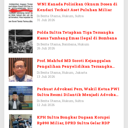
WNI Kanada Polisikan Oknum Dosen di
Kendari Terkait Aset Puluhan Miliar
Di Berita Utama, Hukum, Sultra
31 Juli 2026
Polda Sultra Tetapkan Tiga Tersangka
Kasus Tambang Emas Ilegal di Bombana
Di Berita Utama, Bombana, Hukum
26 Juli 2026
Prof. Mahfud MD Soroti Kejanggalan
Pengalihan Penyelidikan Tersangka
Febrie Adriansyah
Di Berita Utama, Hukum, Jakarta
13 Juli 2026
Perkuat Advokasi Pers, Wakil Ketua PWI
Sultra Resmi Dilantik Menjadi Advokat
PERADI
Di Berita Utama, Hukum, Sultra
12 Juli 2026
KPH Sultra Bongkar Dugaan Korupsi
Rp890 Miliar, DPRD Sultra Gelar RDP