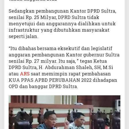
u
l
Sedangkan pembangunan Kantor DPRD Sultra,
t
senilai Rp. 25 Milyar, DPRD Sultra tidak
r
menyetujui dan anggarannya dialihkan untuk
a
infrastruktur yang dibutuhkan masyarakat
2
seperti jalan.
2
L
“Itu dibahas bersama eksekutif dan legislatif
a
anggaran pembangunan Kantor gubernur Sultra
n
senilai Rp. 27 milyar. Itu saja, ” tegas Ketua
t
a
DPRD Sultra, H. Abdurahman Shaleh, SH, M.Si
i
atau
ARS
saat memimpin rapat pembahasan
KUA PPAS APBD PERUBAHAN 2022 dihadapan
OPD dan banggar DPRD Sultra.