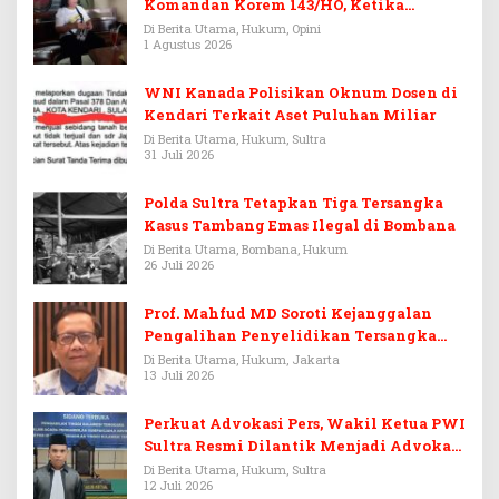
Komandan Korem 143/HO, Ketika
Warisan Menjadi Arena Pemerasan
Di Berita Utama, Hukum, Opini
1 Agustus 2026
WNI Kanada Polisikan Oknum Dosen di
Kendari Terkait Aset Puluhan Miliar
Di Berita Utama, Hukum, Sultra
31 Juli 2026
Polda Sultra Tetapkan Tiga Tersangka
Kasus Tambang Emas Ilegal di Bombana
Di Berita Utama, Bombana, Hukum
26 Juli 2026
Prof. Mahfud MD Soroti Kejanggalan
Pengalihan Penyelidikan Tersangka
Febrie Adriansyah
Di Berita Utama, Hukum, Jakarta
13 Juli 2026
Perkuat Advokasi Pers, Wakil Ketua PWI
Sultra Resmi Dilantik Menjadi Advokat
PERADI
Di Berita Utama, Hukum, Sultra
12 Juli 2026