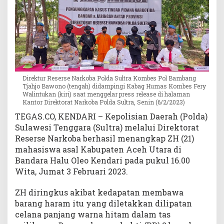
s
i
D
i
B
a
n
Direktur Reserse Narkoba Polda Sultra Kombes Pol Bambang
d
Tjahjo Bawono (tengah) didampingi Kabag Humas Kombes Fery
a
Walintukan (kiri) saat menggelar press release di halaman
r
Kantor Direktorat Narkoba Polda Sultra, Senin (6/2/2023)
a
TEGAS.CO, KENDARI – Kepolisian Daerah (Polda)
H
Sulawesi Tenggara (Sultra) melalui Direktorat
a
Reserse Narkoba berhasil menangkap ZH (21)
l
mahasiswa asal Kabupaten Aceh Utara di
u
O
Bandara Halu Oleo Kendari pada pukul 16.00
l
Wita, Jumat 3 Februari 2023.
e
o
ZH diringkus akibat kedapatan membawa
barang haram itu yang diletakkan dilipatan
celana panjang warna hitam dalam tas