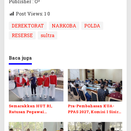
Publisher : O³
Post Views: 1
0
DEREKTORAT
NARKOBA
POLDA
RESERSE
sultra
Baca juga
Semarakkan HUT RI,
Pra-Pembahasan KUA-
Ratusan Pegawai
PPAS 2027, Komisi I Sisir
Sekretariat DPRD Sultra
Program Prioritas
Ikuti Lomba Bola Gotong
Berkelanjutan