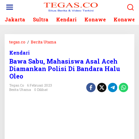
L
e
w
Jakarta
Sultra
Kendari
Konawe
Konawe S
a
t
i
k
tegas.co
/
Berita Utama
B
e
a
k
Kendari
w
o
Bawa Sabu, Mahasiswa Asal Aceh
a
n
S
Diamankan Polisi Di Bandara Halu
t
a
Oleo
e
b
n
u
Tegas.co
6 Februari 2023
Berita Utama
0 Dilihat
,
M
a
h
a
s
i
s