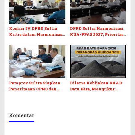
Komisi IV DPRD Sultra
DPRD Sultra Harmonisasi
Kritis dalam Harmonisasi
KUA-PPAS 2027, Prioritas
KUA-PPAS 2027 dan
Pendidikan, Kebudayaan,
Perubahan APBD 2026
dan Pelunasan Utang
Infrastruktur
Pemprov Sultra Siapkan
Dilema Kebijakan RKAB
Penerimaan CPNS dan
Batu Bara, Mengukur
PPPK 2027, DPRD Sultra
Keseimbangan
Desak Formasi Disabilitas
Penerimaan Negara dan
Kepastian Investasi
Komentar