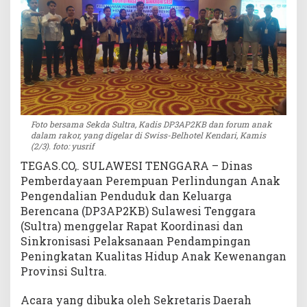
P
e
l
a
k
s
a
n
a
Foto bersama Sekda Sultra, Kadis DP3AP2KB dan forum anak
dalam rakor, yang digelar di Swiss-Belhotel Kendari, Kamis
a
(2/3). foto: yusrif
n
P
TEGAS.CO,. SULAWESI TENGGARA – Dinas
e
Pemberdayaan Perempuan Perlindungan Anak
n
Pengendalian Penduduk dan Keluarga
d
Berencana (DP3AP2KB) Sulawesi Tenggara
a
(Sultra) menggelar Rapat Koordinasi dan
m
Sinkronisasi Pelaksanaan Pendampingan
p
Peningkatan Kualitas Hidup Anak Kewenangan
i
Provinsi Sultra.
n
g
Acara yang dibuka oleh Sekretaris Daerah
a