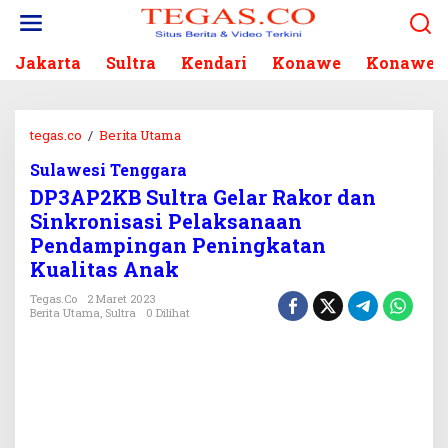
L
e
w
Jakarta
Sultra
Kendari
Konawe
Konawe S
a
t
i
k
tegas.co
/
Berita Utama
D
e
P
k
Sulawesi Tenggara
3
o
DP3AP2KB Sultra Gelar Rakor dan
A
n
P
Sinkronisasi Pelaksanaan
t
2
Pendampingan Peningkatan
e
K
Kualitas Anak
n
B
S
Tegas.co
2 Maret 2023
Berita Utama
,
Sultra
0 Dilihat
u
l
t
r
a
G
e