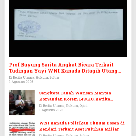
Prof Buyung Sarita Angkat Bicara Terkait
Tudingan Yayi WNI Kanada Ditagih Utang
Rp3,6 Miliar
Di Berita Utama, Hukum, Sultra
1 Agustus 2026
Sengketa Tanah Warisan Mantan
Komandan Korem 143/HO, Ketika
Warisan Menjadi Arena Pemerasan
Di Berita Utama, Hukum, Opini
1 Agustus 2026
WNI Kanada Polisikan Oknum Dosen di
Kendari Terkait Aset Puluhan Miliar
Di Berita Utama, Hukum, Sultra