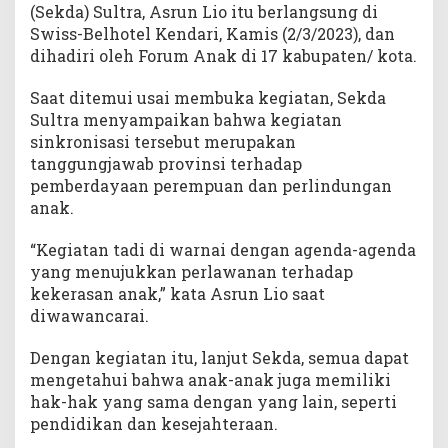
(Sekda) Sultra, Asrun Lio itu berlangsung di
n
P
Swiss-Belhotel Kendari, Kamis (2/3/2023), dan
e
dihadiri oleh Forum Anak di 17 kabupaten/ kota.
n
i
Saat ditemui usai membuka kegiatan, Sekda
n
Sultra menyampaikan bahwa kegiatan
g
sinkronisasi tersebut merupakan
k
tanggungjawab provinsi terhadap
a
pemberdayaan perempuan dan perlindungan
t
anak.
a
n
“Kegiatan tadi di warnai dengan agenda-agenda
K
yang menujukkan perlawanan terhadap
u
a
kekerasan anak,” kata Asrun Lio saat
l
diwawancarai.
i
t
Dengan kegiatan itu, lanjut Sekda, semua dapat
a
mengetahui bahwa anak-anak juga memiliki
s
hak-hak yang sama dengan yang lain, seperti
A
pendidikan dan kesejahteraan.
n