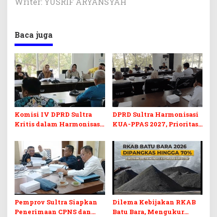
Writer: YUSRIF ARYANSYAH
Baca juga
Komisi IV DPRD Sultra
DPRD Sultra Harmonisasi
Kritis dalam Harmonisasi
KUA-PPAS 2027, Prioritas
KUA-PPAS 2027 dan
Pendidikan, Kebudayaan,
Perubahan APBD 2026
dan Pelunasan Utang
Infrastruktur
Pemprov Sultra Siapkan
Dilema Kebijakan RKAB
Penerimaan CPNS dan
Batu Bara, Mengukur