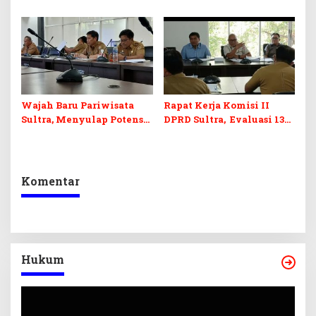
PPPK 2027, DPRD Sultra
Keseimbangan
Desak Formasi Disabilitas
Penerimaan Negara dan
Kepastian Investasi
Wajah Baru Pariwisata
Rapat Kerja Komisi II
Sultra, Menyulap Potensi
DPRD Sultra, Evaluasi 13
Lokal Lewat Sentuhan
OPD
Digital dan Penguatan
Ekraf
Komentar
Hukum