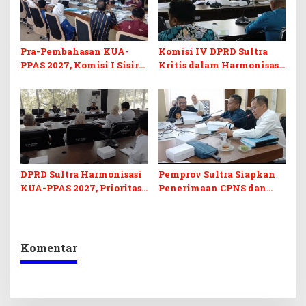
Pra-Pembahasan KUA-
Komisi IV DPRD Sultra
PPAS 2027, Komisi I Sisir
Kritis dalam Harmonisasi
Program Prioritas
KUA-PPAS 2027 dan
Berkelanjutan
Perubahan APBD 2026
DPRD Sultra Harmonisasi
Pemprov Sultra Siapkan
KUA-PPAS 2027, Prioritas
Penerimaan CPNS dan
Pendidikan, Kebudayaan,
PPPK 2027, DPRD Sultra
dan Pelunasan Utang
Desak Formasi Disabilitas
Infrastruktur
Komentar