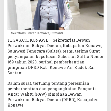
w
e
A
k
a
n
Sekretaris Dewan Konawe, Sumanti
B
e
TEGAS.CO., KONAWE – Sekretariat Dewan
r
Perwakilan Rakyat Daerah, Kabupaten Konawe,
g
Sulawesi Tenggara (Sultra), resmi terima Surat
a
penyampaian keputusan Gubernur Sultra Nomor
n
169 tahun 2023, perihal pemberhentian
t
pimpinan DPRD Kab. Konawe An, Kadek Rai
i
Sudiani.
Dalam surat, tertuang tentang peresmian
pemberhentian dan pengangkatan Penganti
Antar Waktu (PAW) pimpinan Dewan
Perwakilan Rakyat Daerah (DPRD), Kabupaten
Konawe.