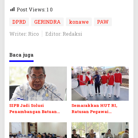
Post Views: 1
0
DPRD
GERINDRA
konawe
PAW
Writer: Rico
Editor: Redaksi
Baca juga
SIPB Jadi Solusi
Semarakkan HUT RI,
Penambangan Batuan
Ratusan Pegawai
Komoditas ex-Golongan C
Sekretariat DPRD Sultra
di Sultra
Ikuti Lomba Bola Gotong