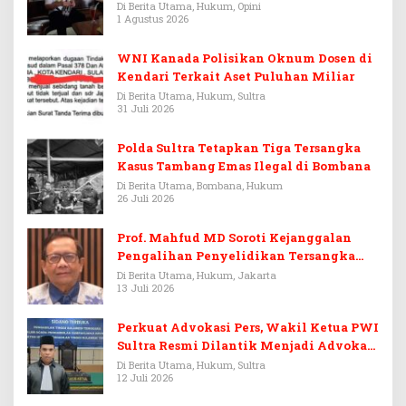
Warisan Menjadi Arena Pemerasan
Di Berita Utama, Hukum, Opini
1 Agustus 2026
WNI Kanada Polisikan Oknum Dosen di
Kendari Terkait Aset Puluhan Miliar
Di Berita Utama, Hukum, Sultra
31 Juli 2026
Polda Sultra Tetapkan Tiga Tersangka
Kasus Tambang Emas Ilegal di Bombana
Di Berita Utama, Bombana, Hukum
26 Juli 2026
Prof. Mahfud MD Soroti Kejanggalan
Pengalihan Penyelidikan Tersangka
Febrie Adriansyah
Di Berita Utama, Hukum, Jakarta
13 Juli 2026
Perkuat Advokasi Pers, Wakil Ketua PWI
Sultra Resmi Dilantik Menjadi Advokat
PERADI
Di Berita Utama, Hukum, Sultra
12 Juli 2026