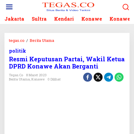
L
e
w
Jakarta
Sultra
Kendari
Konawe
Konawe S
a
t
i
k
tegas.co
/
Berita Utama
R
e
e
k
politik
s
o
Resmi Keputusan Partai, Wakil Ketua
m
n
i
DPRD Konawe Akan Berganti
t
K
e
Tegas.co
8 Maret 2023
e
Berita Utama
,
Konawe
0 Dilihat
n
p
u
t
u
s
a
n
P
a