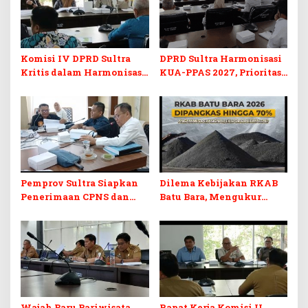
Komisi IV DPRD Sultra
DPRD Sultra Harmonisasi
Kritis dalam Harmonisasi
KUA-PPAS 2027, Prioritas
KUA-PPAS 2027 dan
Pendidikan, Kebudayaan,
Perubahan APBD 2026
dan Pelunasan Utang
Infrastruktur
Pemprov Sultra Siapkan
Dilema Kebijakan RKAB
Penerimaan CPNS dan
Batu Bara, Mengukur
PPPK 2027, DPRD Sultra
Keseimbangan
Desak Formasi Disabilitas
Penerimaan Negara dan
Kepastian Investasi
Wajah Baru Pariwisata
Rapat Kerja Komisi II