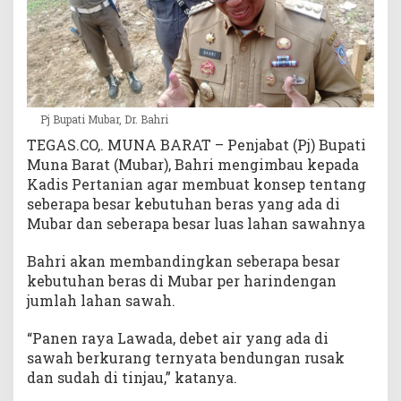
g
a
J
e
l
a
Pj Bupati Mubar, Dr. Bahri
n
g
TEGAS.CO,. MUNA BARAT – Penjabat (Pj) Bupati
R
Muna Barat (Mubar), Bahri mengimbau kepada
a
Kadis Pertanian agar membuat konsep tentang
m
seberapa besar kebutuhan beras yang ada di
a
Mubar dan seberapa besar luas lahan sawahnya
d
h
Bahri akan membandingkan seberapa besar
a
kebutuhan beras di Mubar per harindengan
n
jumlah lahan sawah.
“Panen raya Lawada, debet air yang ada di
sawah berkurang ternyata bendungan rusak
dan sudah di tinjau,” katanya.