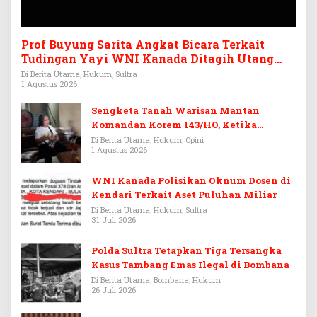
Prof Buyung Sarita Angkat Bicara Terkait
Tudingan Yayi WNI Kanada Ditagih Utang
Rp3,6 Miliar
Di Berita Utama, Hukum, Sultra
1 Agustus 2026
Sengketa Tanah Warisan Mantan
Komandan Korem 143/HO, Ketika
Warisan Menjadi Arena Pemerasan
Di Berita Utama, Hukum, Opini
1 Agustus 2026
WNI Kanada Polisikan Oknum Dosen di
Kendari Terkait Aset Puluhan Miliar
Di Berita Utama, Hukum, Sultra
31 Juli 2026
Polda Sultra Tetapkan Tiga Tersangka
Kasus Tambang Emas Ilegal di Bombana
Di Berita Utama, Bombana, Hukum
26 Juli 2026