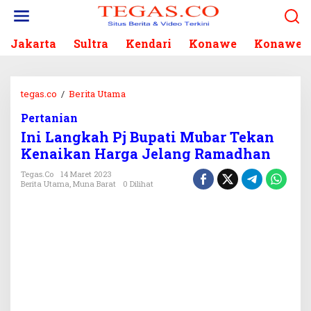
L
e
w
Jakarta
Sultra
Kendari
Konawe
Konawe S
a
t
i
k
tegas.co
/
Berita Utama
I
e
n
k
Pertanian
i
o
Ini Langkah Pj Bupati Mubar Tekan
L
n
a
Kenaikan Harga Jelang Ramadhan
t
n
e
Tegas.co
14 Maret 2023
g
Berita Utama
,
Muna Barat
0 Dilihat
n
k
a
h
P
j
B
u
p
a