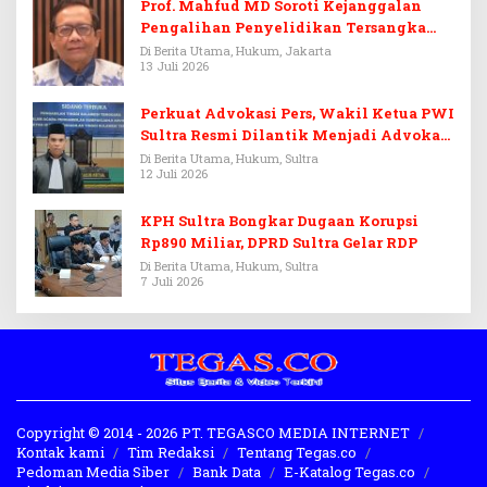
Prof. Mahfud MD Soroti Kejanggalan
Pengalihan Penyelidikan Tersangka
Febrie Adriansyah
Di Berita Utama, Hukum, Jakarta
13 Juli 2026
Perkuat Advokasi Pers, Wakil Ketua PWI
Sultra Resmi Dilantik Menjadi Advokat
PERADI
Di Berita Utama, Hukum, Sultra
12 Juli 2026
KPH Sultra Bongkar Dugaan Korupsi
Rp890 Miliar, DPRD Sultra Gelar RDP
Di Berita Utama, Hukum, Sultra
7 Juli 2026
Copyright © 2014 - 2026 PT. TEGASCO MEDIA INTERNET
Kontak kami
Tim Redaksi
Tentang Tegas.co
Pedoman Media Siber
Bank Data
E-Katalog Tegas.co