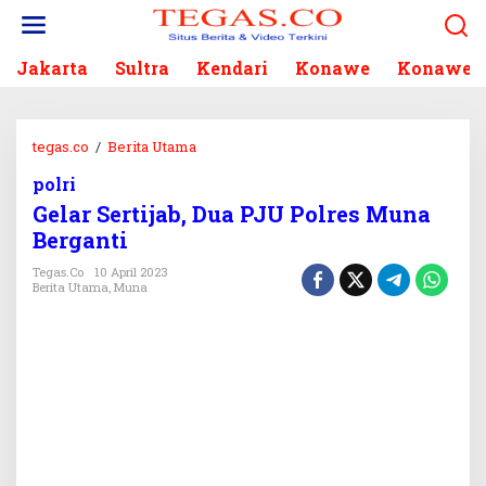
L
e
w
Jakarta
Sultra
Kendari
Konawe
Konawe S
a
t
i
k
tegas.co
/
Berita Utama
G
e
e
k
polri
l
o
Gelar Sertijab, Dua PJU Polres Muna
a
n
r
Berganti
t
S
e
Tegas.co
10 April 2023
e
Berita Utama
,
Muna
n
r
t
i
j
a
b
,
D
u