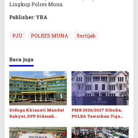
Lingkup Polres Muna.
Publisher: YRA
PJU
POLRES MUNA
Sertijab
Baca juga
Diduga Khianati Mandat
PMB 2026/2027 Dibuka,
Rakyat, DPP Didesak
POLBA Tawarkan Tiga
Evaluasi Total Golkar
Prodi Baru dan Program
Morowali
Kuliah Gratis