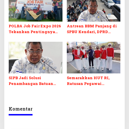
POLBA Job Fair Expo 2026
Antrean BBM Panjang di
Tekankan Pentingnya
SPBU Kendari, DPRD
Skill dan Sertifikasi di Era
Sultra Duga Sistem
Digital
Barcode Curang
SIPB Jadi Solusi
Semarakkan HUT RI,
Penambangan Batuan
Ratusan Pegawai
Komoditas ex-Golongan C
Sekretariat DPRD Sultra
di Sultra
Ikuti Lomba Bola Gotong
Komentar