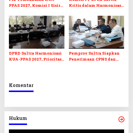
PPAS 2027, Komisi I Sisir
Kritis dalam Harmonisasi
Program Prioritas
KUA-PPAS 2027 dan
Berkelanjutan
Perubahan APBD 2026
DPRD Sultra Harmonisasi
Pemprov Sultra Siapkan
KUA-PPAS 2027, Prioritas
Penerimaan CPNS dan
Pendidikan, Kebudayaan,
PPPK 2027, DPRD Sultra
dan Pelunasan Utang
Desak Formasi Disabilitas
Infrastruktur
Komentar
Hukum