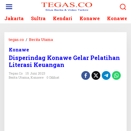
L
e
w
Jakarta
Sultra
Kendari
Konawe
Konawe S
a
t
i
k
tegas.co
/
Berita Utama
D
e
i
k
Konawe
s
o
Disperindag Konawe Gelar Pelatihan
p
n
e
Literasi Keuangan
t
r
e
Tegas.co
15 Juni 2023
i
Berita Utama
,
Konawe
0 Dilihat
n
n
d
a
g
K
o
n
a
w