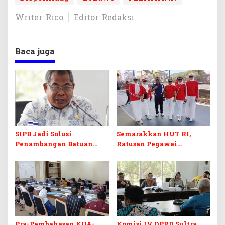
Writer: Rico
Editor: Redaksi
Baca juga
SIPB Jadi Solusi
Semarakkan HUT RI,
Penambangan Batuan
Ratusan Pegawai
Komoditas ex-Golongan C
Sekretariat DPRD Sultra
di Sultra
Ikuti Lomba Bola Gotong
Pra-Pembahasan KUA-
Komisi IV DPRD Sultra