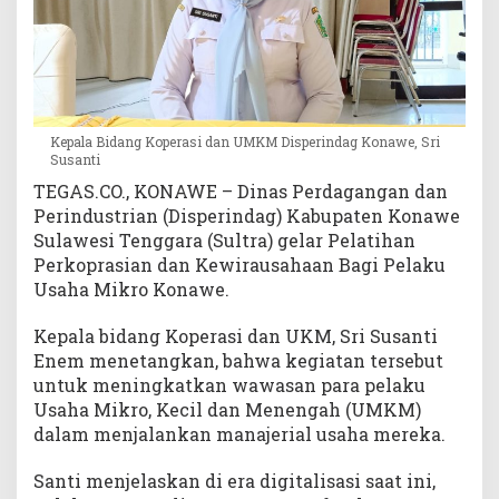
K
e
u
a
n
g
Kepala Bidang Koperasi dan UMKM Disperindag Konawe, Sri
a
Susanti
n
TEGAS.CO., KONAWE – Dinas Perdagangan dan
Perindustrian (Disperindag) Kabupaten Konawe
Sulawesi Tenggara (Sultra) gelar Pelatihan
Perkoprasian dan Kewirausahaan Bagi Pelaku
Usaha Mikro Konawe.
Kepala bidang Koperasi dan UKM, Sri Susanti
Enem menetangkan, bahwa kegiatan tersebut
untuk meningkatkan wawasan para pelaku
Usaha Mikro, Kecil dan Menengah (UMKM)
dalam menjalankan manajerial usaha mereka.
Santi menjelaskan di era digitalisasi saat ini,