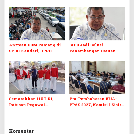
Prodi Baru dan Program
Skill dan Sertifikasi di Era
Kuliah Gratis
Digital
Antrean BBM Panjang di
SIPB Jadi Solusi
SPBU Kendari, DPRD
Penambangan Batuan
Sultra Duga Sistem
Komoditas ex-Golongan C
Barcode Curang
di Sultra
Semarakkan HUT RI,
Pra-Pembahasan KUA-
Ratusan Pegawai
PPAS 2027, Komisi I Sisir
Sekretariat DPRD Sultra
Program Prioritas
Ikuti Lomba Bola Gotong
Berkelanjutan
Komentar