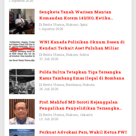
1 Agustus 2026
Sengketa Tanah Warisan Mantan
Komandan Korem 143/HO, Ketika
Warisan Menjadi Arena Pemerasan
Di Berita Utama, Hukum, Opini
1 Agustus 2026
WNI Kanada Polisikan Oknum Dosen di
Kendari Terkait Aset Puluhan Miliar
Di Berita Utama, Hukum, Sultra
31 Juli 2026
Polda Sultra Tetapkan Tiga Tersangka
Kasus Tambang Emas Ilegal di Bombana
Di Berita Utama, Bombana, Hukum
26 Juli 2026
Prof. Mahfud MD Soroti Kejanggalan
Pengalihan Penyelidikan Tersangka
Febrie Adriansyah
Di Berita Utama, Hukum, Jakarta
13 Juli 2026
Perkuat Advokasi Pers, Wakil Ketua PWI