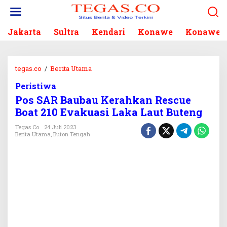
L
e
w
Jakarta
Sultra
Kendari
Konawe
Konawe S
a
t
i
k
tegas.co
/
Berita Utama
P
e
o
k
Peristiwa
s
o
Pos SAR Baubau Kerahkan Rescue
S
n
A
Boat 210 Evakuasi Laka Laut Buteng
t
R
e
Tegas.co
24 Juli 2023
B
Berita Utama
,
Buton Tengah
n
a
u
b
a
u
K
e
r
a