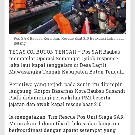
s
i
L
a
k
a
Pos SAR Baubau Kerahkan Rescue Boat 210 Evakuasi Laka Laut
L
Buteng
a
TEGAS.CO,. BUTON TENGAH – Pos SAR Baubau
u
menggelar Operasi Semangat Quick response
t
laka laut kapal tenggelam di Desa Lagili
B
Mawasangka Tengah Kabupaten Buton Tengah.
u
t
Peristiwa yang terjadi pada Senin itu dipimpin
e
n
langsung Korpos Basarnas Kota Baubau Susandi
g
Padli didampingi perwakilan PMI beserta
jajaran dan awak kapal rescue boat 210.
Ia mengatakan Tim Rescue Pos Unit Siaga SAR
Muna akan duluan tiba di lokasi dan langsung
berkoordinasi dengan aparat setempat yang