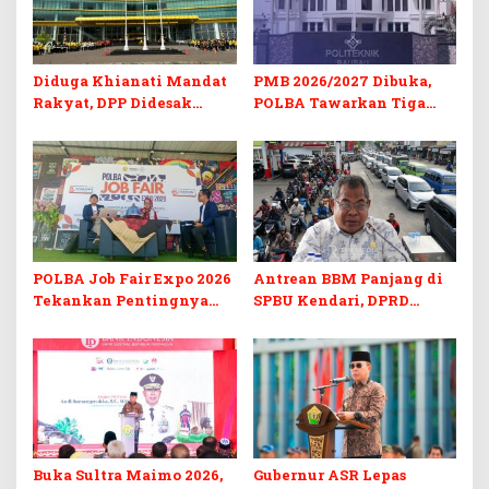
Diduga Khianati Mandat
PMB 2026/2027 Dibuka,
Rakyat, DPP Didesak
POLBA Tawarkan Tiga
Evaluasi Total Golkar
Prodi Baru dan Program
Morowali
Kuliah Gratis
POLBA Job Fair Expo 2026
Antrean BBM Panjang di
Tekankan Pentingnya
SPBU Kendari, DPRD
Skill dan Sertifikasi di Era
Sultra Duga Sistem
Digital
Barcode Curang
Buka Sultra Maimo 2026,
Gubernur ASR Lepas