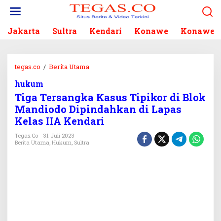
L
e
w
Jakarta
Sultra
Kendari
Konawe
Konawe S
a
t
i
k
tegas.co
/
Berita Utama
T
e
i
k
hukum
g
o
Tiga Tersangka Kasus Tipikor di Blok
a
n
T
Mandiodo Dipindahkan di Lapas
t
e
Kelas IIA Kendari
e
r
n
s
Tegas.co
31 Juli 2023
Berita Utama
,
Hukum
,
Sultra
a
n
g
k
a
K
a
s