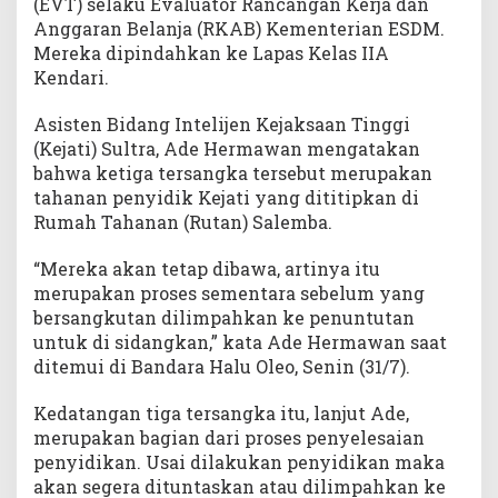
(EVT) selaku Evaluator Rancangan Kerja dan
s
Anggaran Belanja (RKAB) Kementerian ESDM.
I
Mereka dipindahkan ke Lapas Kelas IIA
I
Kendari.
A
K
Asisten Bidang Intelijen Kejaksaan Tinggi
e
n
(Kejati) Sultra, Ade Hermawan mengatakan
d
bahwa ketiga tersangka tersebut merupakan
a
tahanan penyidik Kejati yang dititipkan di
r
Rumah Tahanan (Rutan) Salemba.
i
“Mereka akan tetap dibawa, artinya itu
merupakan proses sementara sebelum yang
bersangkutan dilimpahkan ke penuntutan
untuk di sidangkan,” kata Ade Hermawan saat
ditemui di Bandara Halu Oleo, Senin (31/7).
Kedatangan tiga tersangka itu, lanjut Ade,
merupakan bagian dari proses penyelesaian
penyidikan. Usai dilakukan penyidikan maka
akan segera dituntaskan atau dilimpahkan ke