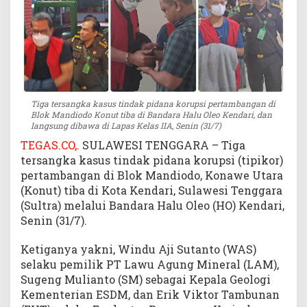
D
i
p
i
n
d
a
Tiga tersangka kasus tindak pidana korupsi pertambangan di
h
Blok Mandiodo Konut tiba di Bandara Halu Oleo Kendari, dan
k
langsung dibawa di Lapas Kelas IIA, Senin (31/7)
a
TEGAS.CO,.
SULAWESI TENGGARA – Tiga
n
tersangka kasus tindak pidana korupsi (tipikor)
d
pertambangan di Blok Mandiodo, Konawe Utara
i
(Konut) tiba di Kota Kendari, Sulawesi Tenggara
L
(Sultra) melalui Bandara Halu Oleo (HO) Kendari,
a
p
Senin (31/7).
a
s
Ketiganya yakni, Windu Aji Sutanto (WAS)
K
selaku pemilik PT Lawu Agung Mineral (LAM),
e
Sugeng Mulianto (SM) sebagai Kepala Geologi
l
Kementerian ESDM, dan Erik Viktor Tambunan
a