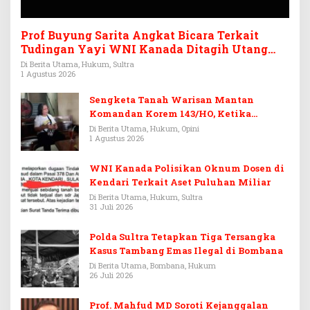
Prof Buyung Sarita Angkat Bicara Terkait
Tudingan Yayi WNI Kanada Ditagih Utang
Rp3,6 Miliar
Di Berita Utama, Hukum, Sultra
1 Agustus 2026
Sengketa Tanah Warisan Mantan
Komandan Korem 143/HO, Ketika
Warisan Menjadi Arena Pemerasan
Di Berita Utama, Hukum, Opini
1 Agustus 2026
WNI Kanada Polisikan Oknum Dosen di
Kendari Terkait Aset Puluhan Miliar
Di Berita Utama, Hukum, Sultra
31 Juli 2026
Polda Sultra Tetapkan Tiga Tersangka
Kasus Tambang Emas Ilegal di Bombana
Di Berita Utama, Bombana, Hukum
26 Juli 2026
Prof. Mahfud MD Soroti Kejanggalan