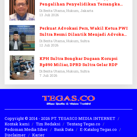
Pengalihan Penyelidikan Tersangka
Febrie Adriansyah
Di Berita Utama, Hukum, Jakarta
13 Juli 2026
Perkuat Advokasi Pers, Wakil Ketua PWI
Sultra Resmi Dilantik Menjadi Advokat
PERADI
Di Berita Utama, Hukum, Sultra
12 Juli 2026
KPH Sultra Bongkar Dugaan Korupsi
Rp890 Miliar, DPRD Sultra Gelar RDP
Di Berita Utama, Hukum, Sultra
7 Juli 2026
Copyright © 2014 - 2026 PT. TEGASCO MEDIA INTERNET
Kontak kami
Tim Redaksi
Tentang Tegas.co
Pedoman Media Siber
Bank Data
E-Katalog Tegas.co
Disclaimer
Karier