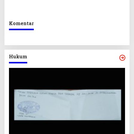
Pendidikan, Kebudayaan,
PPPK 2027, DPRD Sultra
dan Pelunasan Utang
Desak Formasi Disabilitas
Infrastruktur
Komentar
Hukum