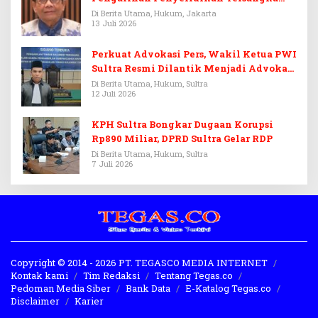
Febrie Adriansyah
Di Berita Utama, Hukum, Jakarta
13 Juli 2026
Perkuat Advokasi Pers, Wakil Ketua PWI
Sultra Resmi Dilantik Menjadi Advokat
PERADI
Di Berita Utama, Hukum, Sultra
12 Juli 2026
KPH Sultra Bongkar Dugaan Korupsi
Rp890 Miliar, DPRD Sultra Gelar RDP
Di Berita Utama, Hukum, Sultra
7 Juli 2026
Copyright © 2014 - 2026 PT. TEGASCO MEDIA INTERNET
Kontak kami
Tim Redaksi
Tentang Tegas.co
Pedoman Media Siber
Bank Data
E-Katalog Tegas.co
Disclaimer
Karier