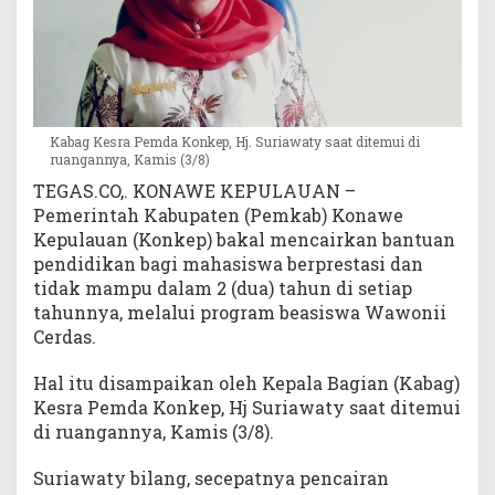
r
P
e
k
a
n
Kabag Kesra Pemda Konkep, Hj. Suriawaty saat ditemui di
D
ruangannya, Kamis (3/8)
e
TEGAS.CO,. KONAWE KEPULAUAN –
p
Pemerintah Kabupaten (Pemkab) Konawe
a
Kepulauan (Konkep) bakal mencairkan bantuan
n
pendidikan bagi mahasiswa berprestasi dan
tidak mampu dalam 2 (dua) tahun di setiap
tahunnya, melalui program beasiswa Wawonii
Cerdas.
Hal itu disampaikan oleh Kepala Bagian (Kabag)
Kesra Pemda Konkep, Hj Suriawaty saat ditemui
di ruangannya, Kamis (3/8).
Suriawaty bilang, secepatnya pencairan