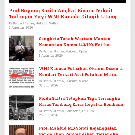
Prof Buyung Sarita Angkat Bicara Terkait
Tudingan Yayi WNI Kanada Ditagih Utang
Rp3,6 Miliar
Di Berita Utama, Hukum, Sultra
1 Agustus 2026
Sengketa Tanah Warisan Mantan
Komandan Korem 143/HO, Ketika
Warisan Menjadi Arena Pemerasan
Di Berita Utama, Hukum, Opini
1 Agustus 2026
WNI Kanada Polisikan Oknum Dosen di
Kendari Terkait Aset Puluhan Miliar
Di Berita Utama, Hukum, Sultra
31 Juli 2026
Polda Sultra Tetapkan Tiga Tersangka
Kasus Tambang Emas Ilegal di Bombana
Di Berita Utama, Bombana, Hukum
26 Juli 2026
Prof. Mahfud MD Soroti Kejanggalan
Pengalihan Penyelidikan Tersangka