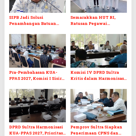
SIPB Jadi Solusi
Semarakkan HUT RI,
Penambangan Batuan
Ratusan Pegawai
Komoditas ex-Golongan C
Sekretariat DPRD Sultra
di Sultra
Ikuti Lomba Bola Gotong
Pra-Pembahasan KUA-
Komisi IV DPRD Sultra
PPAS 2027, Komisi I Sisir
Kritis dalam Harmonisasi
Program Prioritas
KUA-PPAS 2027 dan
Berkelanjutan
Perubahan APBD 2026
DPRD Sultra Harmonisasi
Pemprov Sultra Siapkan
KUA-PPAS 2027, Prioritas
Penerimaan CPNS dan