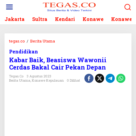
L
e
w
Jakarta
Sultra
Kendari
Konawe
Konawe S
a
t
i
k
tegas.co
/
Berita Utama
K
e
a
k
Pendidikan
b
o
Kabar Baik, Beasiswa Wawonii
a
n
r
Cerdas Bakal Cair Pekan Depan
t
B
e
Tegas.co
3 Agustus 2023
a
Berita Utama
,
Konawe Kepulauan
0 Dilihat
n
i
k
,
B
e
a
s
i
s