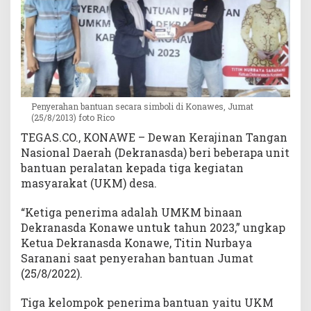
e
T
e
r
i
m
a
Penyerahan bantuan secara simboli di Konawes, Jumat
B
(25/8/2013) foto Rico
a
TEGAS.CO., KONAWE – Dewan Kerajinan Tangan
n
Nasional Daerah (Dekranasda) beri beberapa unit
t
u
bantuan peralatan kepada tiga kegiatan
a
masyarakat (UKM) desa.
n
“Ketiga penerima adalah UMKM binaan
Dekranasda Konawe untuk tahun 2023,” ungkap
Ketua Dekranasda Konawe, Titin Nurbaya
Saranani saat penyerahan bantuan Jumat
(25/8/2022).
Tiga kelompok penerima bantuan yaitu UKM