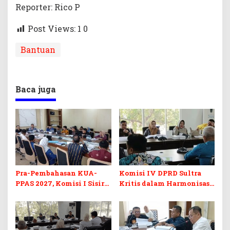
Reporter: Rico P
Post Views: 1
0
Bantuan
Baca juga
Pra-Pembahasan KUA-
Komisi IV DPRD Sultra
PPAS 2027, Komisi I Sisir
Kritis dalam Harmonisasi
Program Prioritas
KUA-PPAS 2027 dan
Berkelanjutan
Perubahan APBD 2026