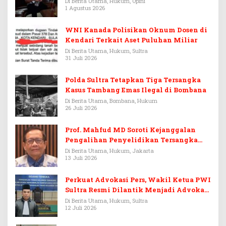
Di Berita Utama, Hukum, Opini
1 Agustus 2026
WNI Kanada Polisikan Oknum Dosen di
Kendari Terkait Aset Puluhan Miliar
Di Berita Utama, Hukum, Sultra
31 Juli 2026
Polda Sultra Tetapkan Tiga Tersangka
Kasus Tambang Emas Ilegal di Bombana
Di Berita Utama, Bombana, Hukum
26 Juli 2026
Prof. Mahfud MD Soroti Kejanggalan
Pengalihan Penyelidikan Tersangka
Febrie Adriansyah
Di Berita Utama, Hukum, Jakarta
13 Juli 2026
Perkuat Advokasi Pers, Wakil Ketua PWI
Sultra Resmi Dilantik Menjadi Advokat
PERADI
Di Berita Utama, Hukum, Sultra
12 Juli 2026