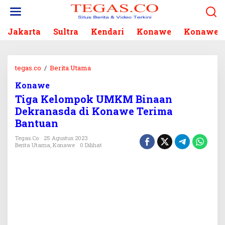
L
e
w
Jakarta
Sultra
Kendari
Konawe
Konawe S
a
t
i
k
tegas.co
/
Berita Utama
T
e
i
k
Konawe
g
o
Tiga Kelompok UMKM Binaan
a
n
K
Dekranasda di Konawe Terima
t
e
Bantuan
e
l
n
o
Tegas.co
25 Agustus 2023
Berita Utama
,
Konawe
0 Dilihat
m
p
o
k
U
M
K
M