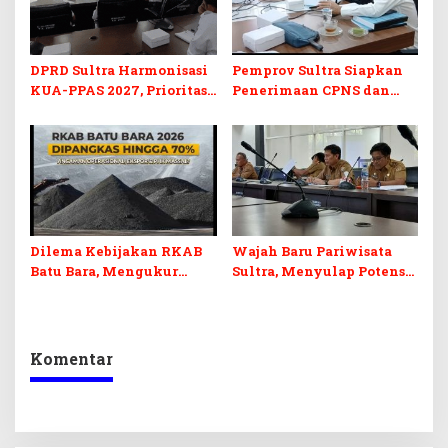
DPRD Sultra Harmonisasi
Pemprov Sultra Siapkan
KUA-PPAS 2027, Prioritas
Penerimaan CPNS dan
Pendidikan, Kebudayaan,
PPPK 2027, DPRD Sultra
dan Pelunasan Utang
Desak Formasi Disabilitas
Infrastruktur
Dilema Kebijakan RKAB
Wajah Baru Pariwisata
Batu Bara, Mengukur
Sultra, Menyulap Potensi
Keseimbangan
Lokal Lewat Sentuhan
Penerimaan Negara dan
Digital dan Penguatan
Kepastian Investasi
Ekraf
Komentar