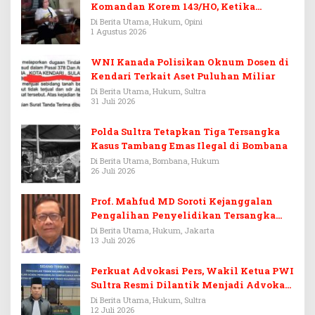
Komandan Korem 143/HO, Ketika
Warisan Menjadi Arena Pemerasan
Di Berita Utama, Hukum, Opini
1 Agustus 2026
WNI Kanada Polisikan Oknum Dosen di
Kendari Terkait Aset Puluhan Miliar
Di Berita Utama, Hukum, Sultra
31 Juli 2026
Polda Sultra Tetapkan Tiga Tersangka
Kasus Tambang Emas Ilegal di Bombana
Di Berita Utama, Bombana, Hukum
26 Juli 2026
Prof. Mahfud MD Soroti Kejanggalan
Pengalihan Penyelidikan Tersangka
Febrie Adriansyah
Di Berita Utama, Hukum, Jakarta
13 Juli 2026
Perkuat Advokasi Pers, Wakil Ketua PWI
Sultra Resmi Dilantik Menjadi Advokat
PERADI
Di Berita Utama, Hukum, Sultra
12 Juli 2026