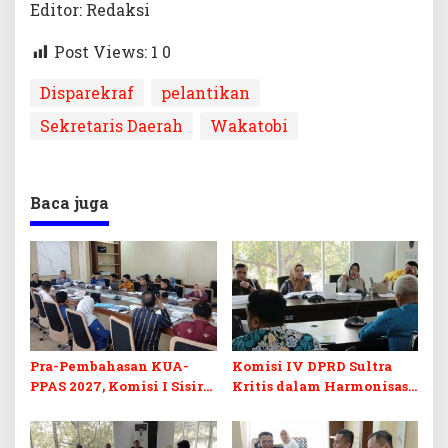
Editor: Redaksi
Post Views: 1
0
Disparekraf
pelantikan
Sekretaris Daerah
Wakatobi
Baca juga
Pra-Pembahasan KUA-
Komisi IV DPRD Sultra
PPAS 2027, Komisi I Sisir
Kritis dalam Harmonisasi
Program Prioritas
KUA-PPAS 2027 dan
Berkelanjutan
Perubahan APBD 2026