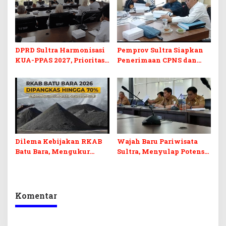
DPRD Sultra Harmonisasi
Pemprov Sultra Siapkan
KUA-PPAS 2027, Prioritas
Penerimaan CPNS dan
Pendidikan, Kebudayaan,
PPPK 2027, DPRD Sultra
dan Pelunasan Utang
Desak Formasi Disabilitas
Infrastruktur
Dilema Kebijakan RKAB
Wajah Baru Pariwisata
Batu Bara, Mengukur
Sultra, Menyulap Potensi
Keseimbangan
Lokal Lewat Sentuhan
Penerimaan Negara dan
Digital dan Penguatan
Kepastian Investasi
Ekraf
Komentar