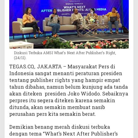
s
i
d
e
n
Diskusi Terbuka AMSI What’s Next After Publisher’s Right,
(24/11).
TEGAS.CO,. JAKARTA – Masyarakat Pers di
Indonesia sangat menanti peraturan presiden
tentang publisher rights yang hampir empat
tahun dibahas, namun belum kunjung ada tanda
akan diteken presiden Joko Widodo. Sebaiknya
perpres itu segera diteken karena semakin
ditunda, akan semakin membuat nasib
perusahan pers kita semakin berat.
Demikian benang merah diskusi terbuka
dengan tema “What’s Next After Publisher’s