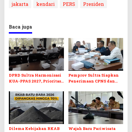
jakarta
kendari
PERS
Presiden
Baca juga
DPRD Sultra Harmonisasi
Pemprov Sultra Siapkan
KUA-PPAS 2027, Prioritas
Penerimaan CPNS dan
Pendidikan, Kebudayaan,
PPPK 2027, DPRD Sultra
dan Pelunasan Utang
Desak Formasi Disabilitas
Infrastruktur
Dilema Kebijakan RKAB
Wajah Baru Pariwisata