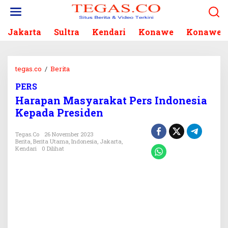
L
e
w
Jakarta
Sultra
Kendari
Konawe
Konawe S
a
t
i
k
tegas.co
/
Berita
H
e
a
k
PERS
r
o
Harapan Masyarakat Pers Indonesia
a
n
p
Kepada Presiden
t
a
e
n
Tegas.co
26 November 2023
n
M
Berita
,
Berita Utama
,
Indonesia
,
Jakarta
,
Kendari
0 Dilihat
a
s
y
a
r
a
k
a