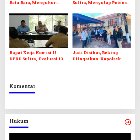
Batu Bara, Mengukur
Sultra, Menyulap Potensi
Keseimbangan
Lokal Lewat Sentuhan
Penerimaan Negara dan
Digital dan Penguatan
Kepastian Investasi
Ekraf
Rapat Kerja Komisi II
Judi Disikat, Beking
DPRD Sultra, Evaluasi 13
Diingatkan: Kapolsek
OPD
Murhum Tegaskan Tak
Ada yang Kebal Hukum
Komentar
Hukum