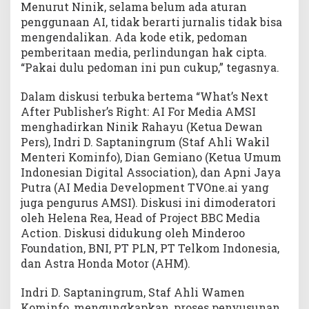
Menurut Ninik, selama belum ada aturan
penggunaan AI, tidak berarti jurnalis tidak bisa
mengendalikan. Ada kode etik, pedoman
pemberitaan media, perlindungan hak cipta.
“Pakai dulu pedoman ini pun cukup,” tegasnya.
Dalam diskusi terbuka bertema “What’s Next
After Publisher’s Right: AI For Media AMSI
menghadirkan Ninik Rahayu (Ketua Dewan
Pers), Indri D. Saptaningrum (Staf Ahli Wakil
Menteri Kominfo), Dian Gemiano (Ketua Umum
Indonesian Digital Association), dan Apni Jaya
Putra (AI Media Development TVOne.ai yang
juga pengurus AMSI). Diskusi ini dimoderatori
oleh Helena Rea, Head of Project BBC Media
Action. Diskusi didukung oleh Minderoo
Foundation, BNI, PT PLN, PT Telkom Indonesia,
dan Astra Honda Motor (AHM).
Indri D. Saptaningrum, Staf Ahli Wamen
Kominfo, mengungkapkan, proses penyusunan