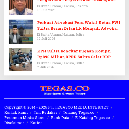
Febrie Adriansyah
Di Berita Utama, Hukum, Jakarta
13 Juli 2026
Perkuat Advokasi Pers, Wakil Ketua PWI
Sultra Resmi Dilantik Menjadi Advokat
PERADI
Di Berita Utama, Hukum, Sultra
12 Juli 2026
KPH Sultra Bongkar Dugaan Korupsi
Rp890 Miliar, DPRD Sultra Gelar RDP
Di Berita Utama, Hukum, Sultra
7 Juli 2026
Copyright © 2014 - 2026 PT. TEGASCO MEDIA INTERNET
Kontak kami
Tim Redaksi
Tentang Tegas.co
Pedoman Media Siber
Bank Data
E-Katalog Tegas.co
Disclaimer
Karier