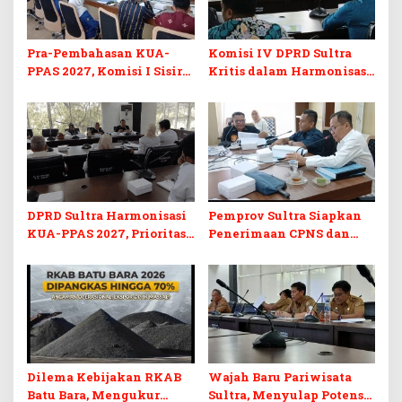
Pra-Pembahasan KUA-
Komisi IV DPRD Sultra
PPAS 2027, Komisi I Sisir
Kritis dalam Harmonisasi
Program Prioritas
KUA-PPAS 2027 dan
Berkelanjutan
Perubahan APBD 2026
DPRD Sultra Harmonisasi
Pemprov Sultra Siapkan
KUA-PPAS 2027, Prioritas
Penerimaan CPNS dan
Pendidikan, Kebudayaan,
PPPK 2027, DPRD Sultra
dan Pelunasan Utang
Desak Formasi Disabilitas
Infrastruktur
Dilema Kebijakan RKAB
Wajah Baru Pariwisata
Batu Bara, Mengukur
Sultra, Menyulap Potensi