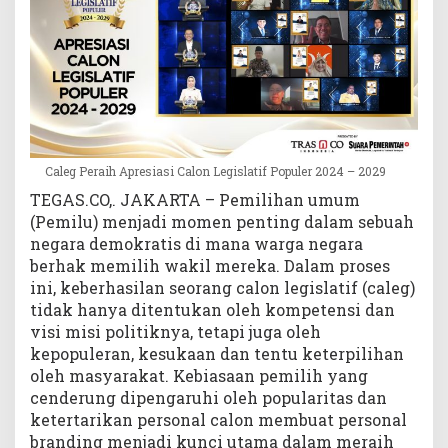
t
i
f
P
o
p
u
l
Caleg Peraih Apresiasi Calon Legislatif Populer 2024 – 2029
e
TEGAS.CO,. JAKARTA – Pemilihan umum
r
2
(Pemilu) menjadi momen penting dalam sebuah
0
negara demokratis di mana warga negara
2
berhak memilih wakil mereka. Dalam proses
4
ini, keberhasilan seorang calon legislatif (caleg)
-
tidak hanya ditentukan oleh kompetensi dan
2
visi misi politiknya, tetapi juga oleh
0
kepopuleran, kesukaan dan tentu keterpilihan
2
oleh masyarakat. Kebiasaan pemilih yang
9
cenderung dipengaruhi oleh popularitas dan
ketertarikan personal calon membuat personal
branding menjadi kunci utama dalam meraih