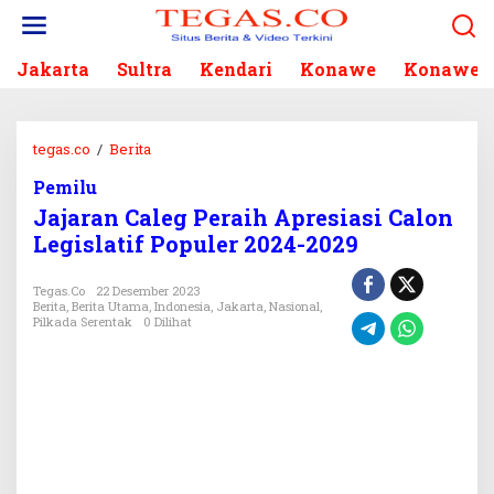
L
e
w
Jakarta
Sultra
Kendari
Konawe
Konawe S
a
t
i
k
tegas.co
/
Berita
J
e
a
k
Pemilu
j
o
Jajaran Caleg Peraih Apresiasi Calon
a
n
r
Legislatif Populer 2024-2029
t
a
e
n
Tegas.co
22 Desember 2023
n
C
Berita
,
Berita Utama
,
Indonesia
,
Jakarta
,
Nasional
,
Pilkada Serentak
0 Dilihat
a
l
e
g
P
e
r
a