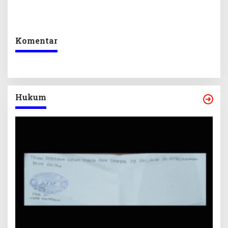
Keseimbangan
Lokal Lewat Sentuhan
Penerimaan Negara dan
Digital dan Penguatan
Kepastian Investasi
Ekraf
Komentar
Hukum