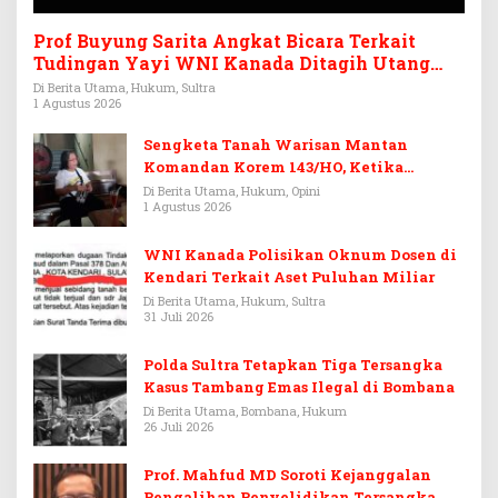
Prof Buyung Sarita Angkat Bicara Terkait
Tudingan Yayi WNI Kanada Ditagih Utang
Rp3,6 Miliar
Di Berita Utama, Hukum, Sultra
1 Agustus 2026
Sengketa Tanah Warisan Mantan
Komandan Korem 143/HO, Ketika
Warisan Menjadi Arena Pemerasan
Di Berita Utama, Hukum, Opini
1 Agustus 2026
WNI Kanada Polisikan Oknum Dosen di
Kendari Terkait Aset Puluhan Miliar
Di Berita Utama, Hukum, Sultra
31 Juli 2026
Polda Sultra Tetapkan Tiga Tersangka
Kasus Tambang Emas Ilegal di Bombana
Di Berita Utama, Bombana, Hukum
26 Juli 2026
Prof. Mahfud MD Soroti Kejanggalan
Pengalihan Penyelidikan Tersangka