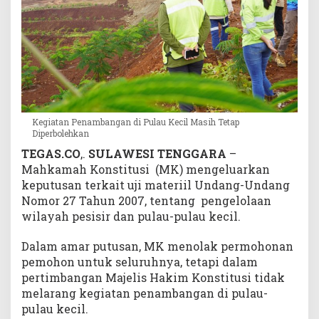
a
p
D
i
p
e
r
b
Kegiatan Penambangan di Pulau Kecil Masih Tetap
o
Diperbolehkan
l
TEGAS.CO
,.
SULAWESI TENGGARA
–
e
Mahkamah Konstitusi (MK) mengeluarkan
h
keputusan terkait uji materiil Undang-Undang
k
a
Nomor 27 Tahun 2007, tentang pengelolaan
n
wilayah pesisir dan pulau-pulau kecil.
Dalam amar putusan, MK menolak permohonan
pemohon untuk seluruhnya, tetapi dalam
pertimbangan Majelis Hakim Konstitusi tidak
melarang kegiatan penambangan di pulau-
pulau kecil.