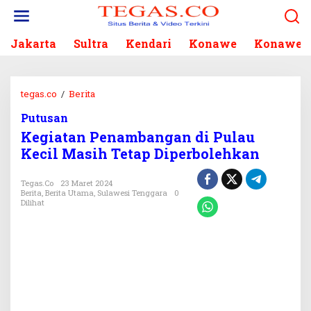
L
e
w
Jakarta
Sultra
Kendari
Konawe
Konawe S
a
t
i
k
tegas.co
/
Berita
K
e
e
k
Putusan
g
o
Kegiatan Penambangan di Pulau
i
n
a
Kecil Masih Tetap Diperbolehkan
t
t
e
a
Tegas.co
23 Maret 2024
n
n
Berita
,
Berita Utama
,
Sulawesi Tenggara
0
Dilihat
P
e
n
a
m
b
a
n