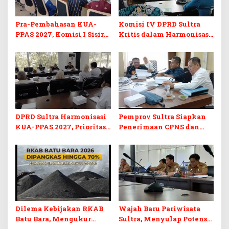
Pra-Pembahasan KUA-
Komisi IV DPRD Sultra
PPAS 2027, Komisi I Sisir
Kritis dalam Harmonisasi
Program Prioritas
KUA-PPAS 2027 dan
Berkelanjutan
Perubahan APBD 2026
DPRD Sultra Harmonisasi
Pemprov Sultra Siapkan
KUA-PPAS 2027, Prioritas
Penerimaan CPNS dan
Pendidikan, Kebudayaan,
PPPK 2027, DPRD Sultra
dan Pelunasan Utang
Desak Formasi Disabilitas
Infrastruktur
Dilema Kebijakan RKAB
Wajah Baru Pariwisata
Batu Bara, Mengukur
Sultra, Menyulap Potensi