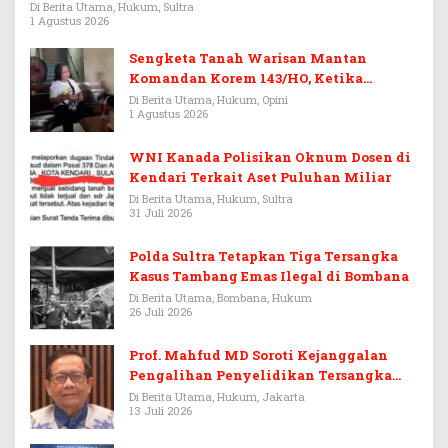
Rp3,6 Miliar
Di Berita Utama, Hukum, Sultra
1 Agustus 2026
Sengketa Tanah Warisan Mantan
Komandan Korem 143/HO, Ketika
Warisan Menjadi Arena Pemerasan
Di Berita Utama, Hukum, Opini
1 Agustus 2026
WNI Kanada Polisikan Oknum Dosen di
Kendari Terkait Aset Puluhan Miliar
Di Berita Utama, Hukum, Sultra
31 Juli 2026
Polda Sultra Tetapkan Tiga Tersangka
Kasus Tambang Emas Ilegal di Bombana
Di Berita Utama, Bombana, Hukum
26 Juli 2026
Prof. Mahfud MD Soroti Kejanggalan
Pengalihan Penyelidikan Tersangka
Febrie Adriansyah
Di Berita Utama, Hukum, Jakarta
13 Juli 2026