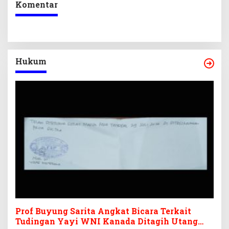
Komentar
Hukum
Prof Buyung Sarita Angkat Bicara Terkait
Tudingan Yayi WNI Kanada Ditagih Utang