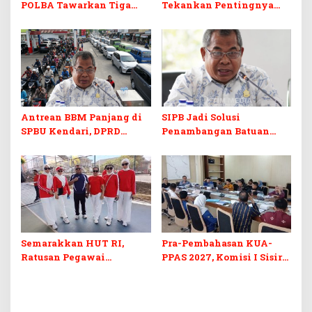
POLBA Tawarkan Tiga
Tekankan Pentingnya
Prodi Baru dan Program
Skill dan Sertifikasi di Era
Kuliah Gratis
Digital
Antrean BBM Panjang di
SIPB Jadi Solusi
SPBU Kendari, DPRD
Penambangan Batuan
Sultra Duga Sistem
Komoditas ex-Golongan C
Barcode Curang
di Sultra
Semarakkan HUT RI,
Pra-Pembahasan KUA-
Ratusan Pegawai
PPAS 2027, Komisi I Sisir
Sekretariat DPRD Sultra
Program Prioritas
Ikuti Lomba Bola Gotong
Berkelanjutan