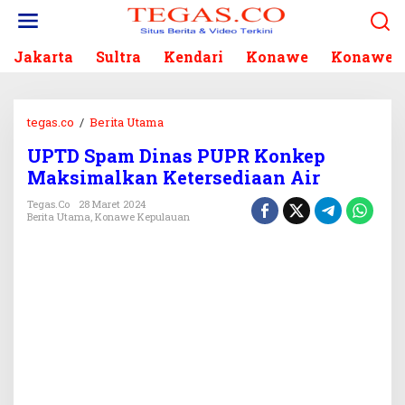
L
e
w
Jakarta
Sultra
Kendari
Konawe
Konawe S
a
t
i
k
tegas.co
/
Berita Utama
U
e
P
k
UPTD Spam Dinas PUPR Konkep
T
o
Maksimalkan Ketersediaan Air
D
n
S
Tegas.co
28 Maret 2024
t
p
Berita Utama
,
Konawe Kepulauan
e
a
n
m
D
i
n
a
s
P
U
P