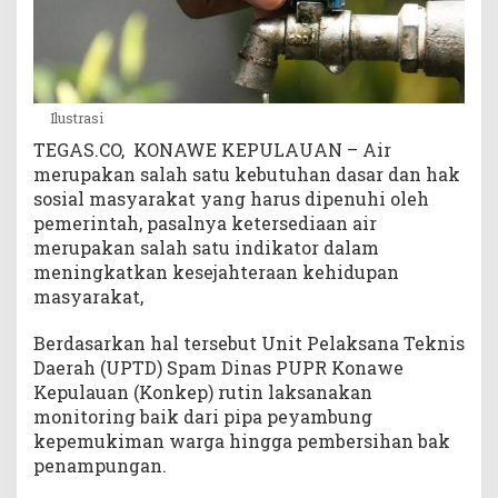
s
e
d
i
a
Ilustrasi
a
TEGAS.CO, KONAWE KEPULAUAN – Air
n
merupakan salah satu kebutuhan dasar dan hak
A
sosial masyarakat yang harus dipenuhi oleh
i
pemerintah, pasalnya ketersediaan air
r
merupakan salah satu indikator dalam
meningkatkan kesejahteraan kehidupan
masyarakat,
Berdasarkan hal tersebut Unit Pelaksana Teknis
Daerah (UPTD) Spam Dinas PUPR Konawe
Kepulauan (Konkep) rutin laksanakan
monitoring baik dari pipa peyambung
kepemukiman warga hingga pembersihan bak
penampungan.