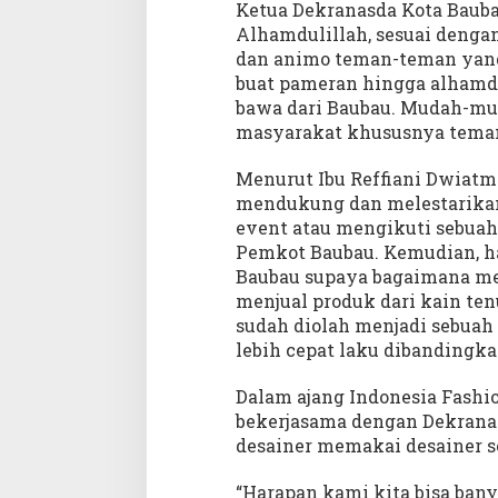
u
Ketua Dekranasda Kota Bauba
t
Alhamdulillah, sesuai dengan
o
dan animo teman-teman yang h
n
buat pameran hingga alhamdul
bawa dari Baubau. Mudah-muda
masyarakat khususnya teman
Menurut Ibu Reffiani Dwiat
mendukung dan melestarika
event atau mengikuti sebuah 
Pemkot Baubau. Kemudian, ha
Baubau supaya bagaimana me
menjual produk dari kain tenu
sudah diolah menjadi sebuah t
lebih cepat laku dibandingka
Dalam ajang Indonesia Fashi
bekerjasama dengan Dekranasd
desainer memakai desainer s
“Harapan kami kita bisa ban