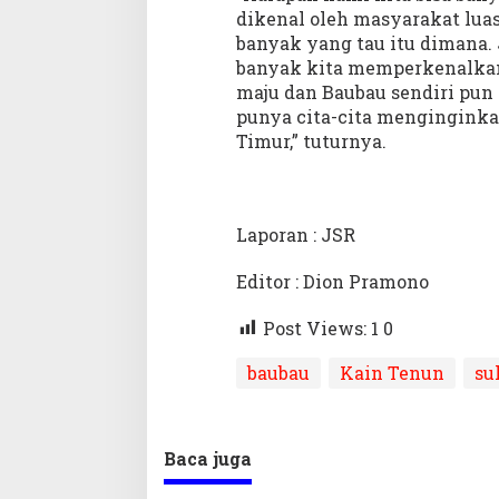
dikenal oleh masyarakat lua
banyak yang tau itu dimana.
banyak kita memperkenalkan
maju dan Baubau sendiri pun 
punya cita-cita menginginka
Timur,” tuturnya.
Laporan : JSR
Editor : Dion Pramono
Post Views: 1
0
baubau
Kain Tenun
su
Baca juga