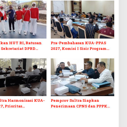
kan HUT RI, Ratusan
Pra-Pembahasan KUA-PPAS
 Sekretariat DPRD
2027, Komisi I Sisir Program
kuti Lomba Bola Gotong
Prioritas Berkelanjutan
ltra Harmonisasi KUA-
Pemprov Sultra Siapkan
7, Prioritas
Penerimaan CPNS dan PPPK
kan, Kebudayaan, dan
2027, DPRD Sultra Desak
n Utang Infrastruktur
Formasi Disabilitas