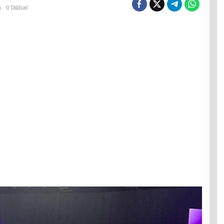
a
0 Dilihat