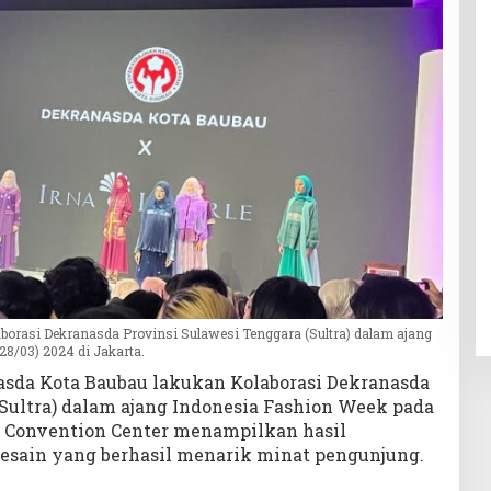
borasi Dekranasda Provinsi Sulawesi Tenggara (Sultra) dalam ajang
8/03) 2024 di Jakarta.
sda Kota Baubau lakukan Kolaborasi Dekranasda
Sultra) dalam ajang Indonesia Fashion Week pada
a, Convention Center menampilkan hasil
esain yang berhasil menarik minat pengunjung.