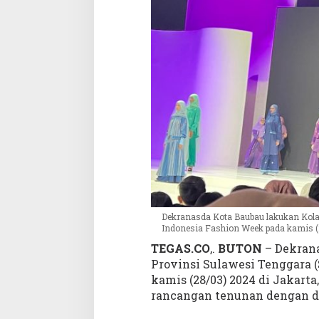
t
B
a
u
b
a
u
T
a
m
p
i
l
k
a
Dekranasda Kota Baubau lakukan Kola
n
Indonesia Fashion Week pada kamis (2
T
TEGAS.CO
,.
BUTON
– Dekrana
e
Provinsi Sulawesi Tenggara (
n
kamis (28/03) 2024 di Jakart
u
rancangan tenunan dengan d
n
B