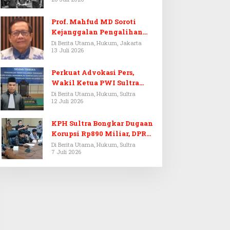
Prof. Mahfud MD Soroti
Kejanggalan Pengalihan
Penyelidikan Tersangka
Di Berita Utama, Hukum, Jakarta
13 Juli 2026
Febrie Adriansyah
Perkuat Advokasi Pers,
Wakil Ketua PWI Sultra
Resmi Dilantik Menjadi
Di Berita Utama, Hukum, Sultra
12 Juli 2026
Advokat PERADI
KPH Sultra Bongkar Dugaan
Korupsi Rp890 Miliar, DPRD
Sultra Gelar RDP
Di Berita Utama, Hukum, Sultra
7 Juli 2026