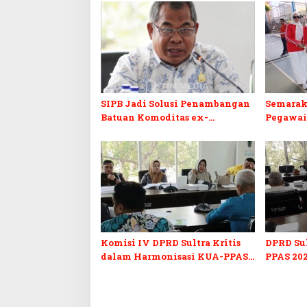
SIPB Jadi Solusi Penambangan
Semarak
Batuan Komoditas ex-
Pegawai
Golongan C di Sultra
Sultra I
Komisi IV DPRD Sultra Kritis
DPRD Su
dalam Harmonisasi KUA-PPAS
PPAS 202
2027 dan Perubahan APBD 2026
Pendidi
Pelunasa