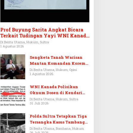
Prof Buyung Sarita Angkat Bicara
Terkait Tudingan Yayi WNI Kanada
Ditagih Utang Rp3,6 Miliar
Di Berita Utama, Hukum, Sultra
1 Agustus 2026
Sengketa Tanah Warisan
Mantan Komandan Korem
143/HO, Ketika Warisan
Di Berita Utama, Hukum, Opini
1 Agustus 2026
Menjadi Arena Pemerasan
WNI Kanada Polisikan
Oknum Dosen di Kendari
Terkait Aset Puluhan Miliar
Di Berita Utama, Hukum, Sultra
31 Juli 2026
Polda Sultra Tetapkan Tiga
Tersangka Kasus Tambang
Emas Ilegal di Bombana
Di Berita Utama, Bombana, Hukum
26 Juli 2026