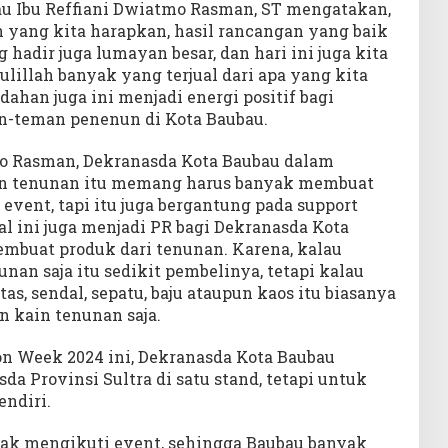
u Ibu Reffiani Dwiatmo Rasman, ST mengatakan,
 yang kita harapkan, hasil rancangan yang baik
adir juga lumayan besar, dan hari ini juga kita
illah banyak yang terjual dari apa yang kita
han juga ini menjadi energi positif bagi
-teman penenun di Kota Baubau.
mo Rasman, Dekranasda Kota Baubau dalam
n tenunan itu memang harus banyak membuat
event, tapi itu juga bergantung pada support
l ini juga menjadi PR bagi Dekranasda Kota
mbuat produk dari tenunan. Karena, kalau
nan saja itu sedikit pembelinya, tetapi kalau
as, sendal, sepatu, baju ataupun kaos itu biasanya
n kain tenunan saja.
on Week 2024 ini, Dekranasda Kota Baubau
a Provinsi Sultra di satu stand, tetapi untuk
endiri.
yak mengikuti event, sehingga Baubau banyak