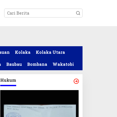
tutup
auan
Kolaka
Kolaka Utara
a
Baubau
Bombana
Wakatobi
Hukum