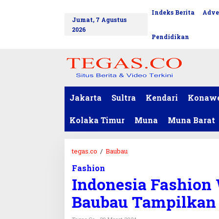
L
Indeks Berita
Adve
tutup
e
Jumat, 7 Agustus
w
2026
a
Pendidikan
t
i
k
e
k
o
Jakarta
Sultra
Kendari
Konaw
n
t
Kolaka Timur
Muna
Muna Barat
e
n
tegas.co
/
Baubau
I
n
Fashion
d
Indonesia Fashion
o
n
Baubau Tampilkan
e
s