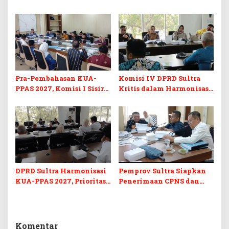
Komoditas ex-Golongan C
Sekretariat DPRD Sultra
di Sultra
Ikuti Lomba Bola Gotong
Pra-Pembahasan KUA-
Komisi IV DPRD Sultra
PPAS 2027, Komisi I Sisir
Kritis dalam Harmonisasi
Program Prioritas
KUA-PPAS 2027 dan
Berkelanjutan
Perubahan APBD 2026
DPRD Sultra Harmonisasi
Pemprov Sultra Siapkan
KUA-PPAS 2027, Prioritas
Penerimaan CPNS dan
Pendidikan, Kebudayaan,
PPPK 2027, DPRD Sultra
dan Pelunasan Utang
Desak Formasi Disabilitas
Infrastruktur
Komentar