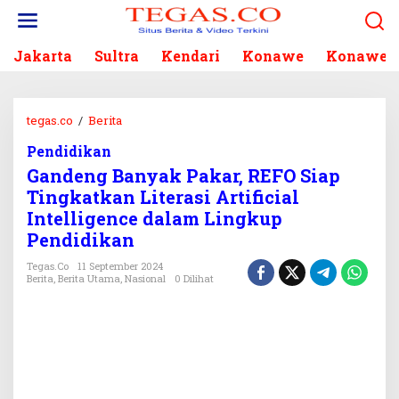
L
e
w
Jakarta
Sultra
Kendari
Konawe
Konawe S
a
t
i
k
tegas.co
/
Berita
G
e
a
k
Pendidikan
n
o
Gandeng Banyak Pakar, REFO Siap
d
n
e
Tingkatkan Literasi Artificial
t
n
Intelligence dalam Lingkup
e
g
Pendidikan
n
B
a
Tegas.co
11 September 2024
Berita
,
Berita Utama
,
Nasional
0 Dilihat
n
y
a
k
P
a
k