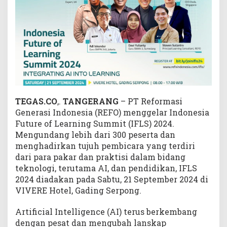
t
e
r
a
s
i
A
r
t
TEGAS.CO
,.
TANGERANG
– PT Reformasi
i
f
Generasi Indonesia (REFO) menggelar Indonesia
i
Future of Learning Summit (IFLS) 2024.
c
Mengundang lebih dari 300 peserta dan
i
menghadirkan tujuh pembicara yang terdiri
a
dari para pakar dan praktisi dalam bidang
l
teknologi, terutama AI, dan pendidikan, IFLS
I
2024 diadakan pada Sabtu, 21 September 2024 di
n
VIVERE Hotel, Gading Serpong.
t
e
Artificial Intelligence (AI) terus berkembang
l
dengan pesat dan mengubah lanskap
l