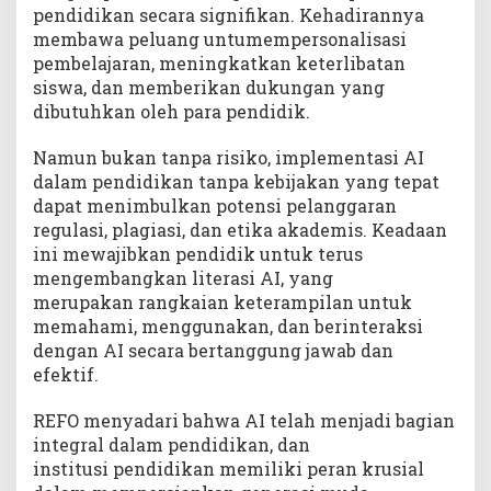
i
pendidikan secara signifikan. Kehadirannya
g
membawa peluang untumempersonalisasi
e
pembelajaran, meningkatkan keterlibatan
n
siswa, dan memberikan dukungan yang
c
dibutuhkan oleh para pendidik.
e
d
Namun bukan tanpa risiko, implementasi AI
a
dalam pendidikan tanpa kebijakan yang tepat
l
dapat menimbulkan potensi pelanggaran
a
regulasi, plagiasi, dan etika akademis. Keadaan
m
ini mewajibkan pendidik untuk terus
L
i
mengembangkan literasi AI, yang
n
merupakan rangkaian keterampilan untuk
g
memahami, menggunakan, dan berinteraksi
k
dengan AI secara bertanggung jawab dan
u
efektif.
p
P
REFO menyadari bahwa AI telah menjadi bagian
e
integral dalam pendidikan, dan
n
institusi pendidikan memiliki peran krusial
d