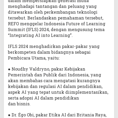
dalam mempersiapkan generasi muda
i
menghadapi tantangan dan peluang yang
d
i
ditawarkan oleh perkembangan teknologi
k
tersebut. Berlandaskan pemahaman tersebut,
a
REFO menggelar Indonesia Future of Learning
n
Summit (IFLS) 2024, dengan mengusung tema
“Integrating AI into Learning”.
IFLS 2024 menghadirkan pakar-pakar yang
berkompeten dalam bidangnya sebagai
Pembicara Utama, yaitu:
● Noudhy Valdryno, pakar Kebijakan
Pemerintah dan Publik dari Indonesia, yang
akan membahas cara mengatasi kurangnya
kebijakan dan regulasi AI dalam pendidikan,
aspek AI yang tepat untuk diimplementasikan,
serta adopsi AI dalam pendidikan
dan bisnis.
● Dr. Égo Obi, pakar Etika AI dari Britania Raya,