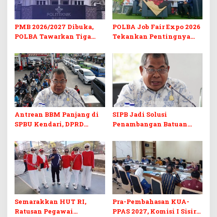
PMB 2026/2027 Dibuka,
POLBA Job Fair Expo 2026
POLBA Tawarkan Tiga
Tekankan Pentingnya
Prodi Baru dan Program
Skill dan Sertifikasi di Era
Kuliah Gratis
Digital
Antrean BBM Panjang di
SIPB Jadi Solusi
SPBU Kendari, DPRD
Penambangan Batuan
Sultra Duga Sistem
Komoditas ex-Golongan C
Barcode Curang
di Sultra
Semarakkan HUT RI,
Pra-Pembahasan KUA-
Ratusan Pegawai
PPAS 2027, Komisi I Sisir