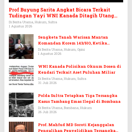
Prof Buyung Sarita Angkat Bicara Terkait
Tudingan Yayi WNI Kanada Ditagih Utang
Rp3,6 Miliar
Di Berita Utama, Hukum, Sultra
1 Agustus 2026
Sengketa Tanah Warisan Mantan
Komandan Korem 143/HO, Ketika
Warisan Menjadi Arena Pemerasan
Di Berita Utama, Hukum, Opini
1 Agustus 2026
WNI Kanada Polisikan Oknum Dosen di
Kendari Terkait Aset Puluhan Miliar
Di Berita Utama, Hukum, Sultra
31 Juli 2026
Polda Sultra Tetapkan Tiga Tersangka
Kasus Tambang Emas Ilegal di Bombana
Di Berita Utama, Bombana, Hukum
26 Juli 2026
Prof. Mahfud MD Soroti Kejanggalan
Pengalihan Penyelidikan Tersangka