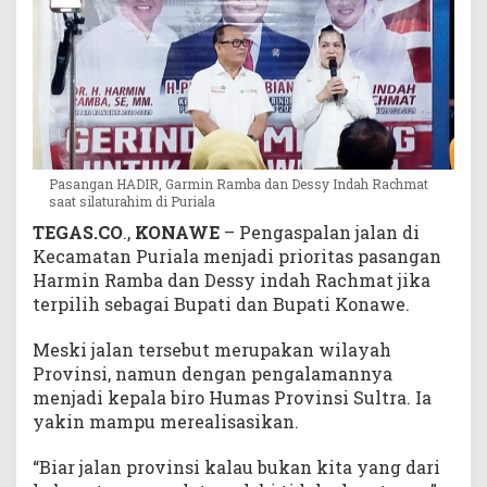
P
e
r
t
a
h
u
n
Pasangan HADIR, Garmin Ramba dan Dessy Indah Rachmat
saat silaturahim di Puriala
TEGAS.CO
.,
KONAWE
– Pengaspalan jalan di
Kecamatan Puriala menjadi prioritas pasangan
Harmin Ramba dan Dessy indah Rachmat jika
terpilih sebagai Bupati dan Bupati Konawe.
Meski jalan tersebut merupakan wilayah
Provinsi, namun dengan pengalamannya
menjadi kepala biro Humas Provinsi Sultra. Ia
yakin mampu merealisasikan.
“Biar jalan provinsi kalau bukan kita yang dari