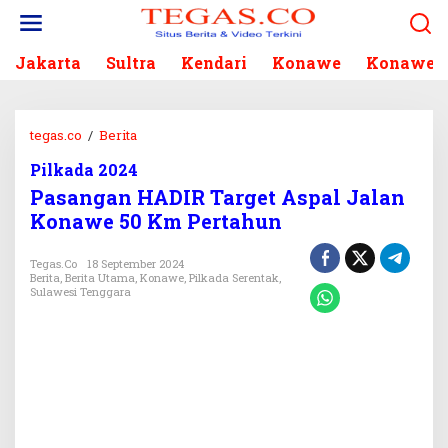
L
e
w
Jakarta
Sultra
Kendari
Konawe
Konawe S
a
t
i
k
tegas.co
/
Berita
P
e
a
k
Pilkada 2024
s
o
Pasangan HADIR Target Aspal Jalan
a
n
n
Konawe 50 Km Pertahun
t
g
e
a
Tegas.co
18 September 2024
n
n
Berita
,
Berita Utama
,
Konawe
,
Pilkada Serentak
,
Sulawesi Tenggara
H
A
D
I
R
T
a
r