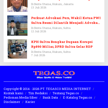
Febrie Adriansyah
Di Berita Utama, Hukum, Jakarta
13 Juli 2026
Perkuat Advokasi Pers, Wakil Ketua PWI
Sultra Resmi Dilantik Menjadi Advokat
PERADI
Di Berita Utama, Hukum, Sultra
12 Juli 2026
KPH Sultra Bongkar Dugaan Korupsi
Rp890 Miliar, DPRD Sultra Gelar RDP
Di Berita Utama, Hukum, Sultra
7 Juli 2026
Copyright © 2014 - 2026 PT. TEGASCO MEDIA INTERNET
Kontak kami
Tim Redaksi
Tentang Tegas.co
Pedoman Media Siber
Bank Data
E-Katalog Tegas.co
Disclaimer
Karier