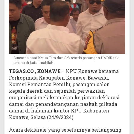
n
d
u
k
u
n
g
T
a
Suasana saat Ketua Tim dan Sekretaris pasangan HADIR tak
k
terima di katai inalillahi
B
TEGAS.CO
.,
KONAWE
– KPU Konawe bersama
e
Forkopimda Kabupaten Konawe, Bawaslu,
r
e
Komisi Pemantau Pemilu, pasangan calon
t
kepala daerah dan sejumlah perwakilan
i
oraganisasi melaksanakan kegiatan deklarasi
k
damai dan penandatanganan naskah pilkada
a
damai di halaman kantor KPU Kabupaten
Konawe, Selasa (24/9/2024).
Acara deklarasi yang sebelumnya berlangsung