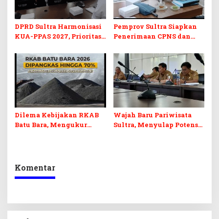
DPRD Sultra Harmonisasi
Pemprov Sultra Siapkan
KUA-PPAS 2027, Prioritas
Penerimaan CPNS dan
Pendidikan, Kebudayaan,
PPPK 2027, DPRD Sultra
dan Pelunasan Utang
Desak Formasi Disabilitas
Infrastruktur
Dilema Kebijakan RKAB
Wajah Baru Pariwisata
Batu Bara, Mengukur
Sultra, Menyulap Potensi
Keseimbangan
Lokal Lewat Sentuhan
Penerimaan Negara dan
Digital dan Penguatan
Kepastian Investasi
Ekraf
Komentar