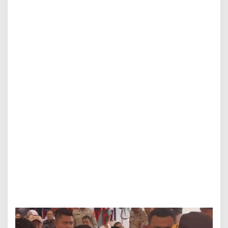
U
K
o
n
a
w
e
D
i
c
e
d
e
r
a
i
O
k
n
u
m
P
e