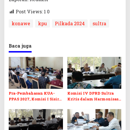
Post Views: 1
0
konawe
kpu
Pilkada 2024
sultra
Baca juga
Pra-Pembahasan KUA-
Komisi IV DPRD Sultra
PPAS 2027, Komisi I Sisir
Kritis dalam Harmonisasi
Program Prioritas
KUA-PPAS 2027 dan
Berkelanjutan
Perubahan APBD 2026