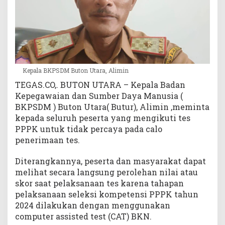
u
k
T
i
d
a
k
Kepala BKPSDM Buton Utara, Alimin
P
TEGAS.CO,. BUTON UTARA – Kepala Badan
e
Kepegawaian dan Sumber Daya Manusia (
r
BKPSDM ) Buton Utara( Butur), Alimin ,meminta
c
kepada seluruh peserta yang mengikuti tes
a
PPPK untuk tidak percaya pada calo
y
penerimaan tes.
a
C
a
Diterangkannya, peserta dan masyarakat dapat
l
melihat secara langsung perolehan nilai atau
o
skor saat pelaksanaan tes karena tahapan
pelaksanaan seleksi kompetensi PPPK tahun
2024 dilakukan dengan menggunakan
computer assisted test (CAT) BKN.