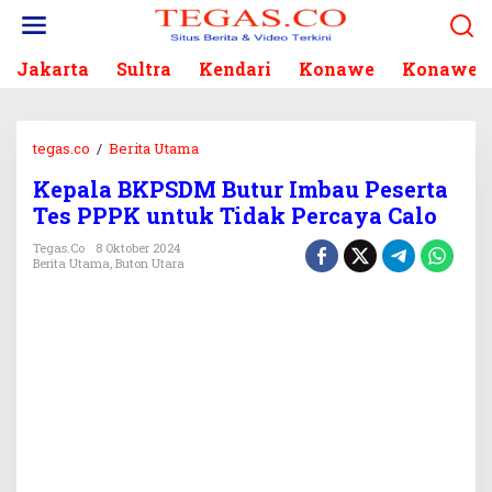
L
e
w
Jakarta
Sultra
Kendari
Konawe
Konawe S
a
t
i
k
tegas.co
/
Berita Utama
K
e
e
k
Kepala BKPSDM Butur Imbau Peserta
p
o
Tes PPPK untuk Tidak Percaya Calo
a
n
l
Tegas.co
8 Oktober 2024
t
a
Berita Utama
,
Buton Utara
e
B
n
K
P
S
D
M
B
u
t
u