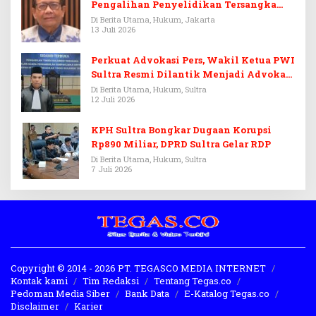
Pengalihan Penyelidikan Tersangka
Febrie Adriansyah
Di Berita Utama, Hukum, Jakarta
13 Juli 2026
Perkuat Advokasi Pers, Wakil Ketua PWI
Sultra Resmi Dilantik Menjadi Advokat
PERADI
Di Berita Utama, Hukum, Sultra
12 Juli 2026
KPH Sultra Bongkar Dugaan Korupsi
Rp890 Miliar, DPRD Sultra Gelar RDP
Di Berita Utama, Hukum, Sultra
7 Juli 2026
Copyright © 2014 - 2026 PT. TEGASCO MEDIA INTERNET
Kontak kami
Tim Redaksi
Tentang Tegas.co
Pedoman Media Siber
Bank Data
E-Katalog Tegas.co
Disclaimer
Karier