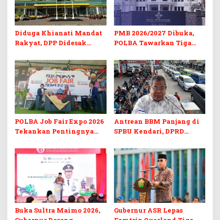
Diduga Khianati Mandat
PMB 2026/2027 Dibuka,
Rakyat, DPP Didesak
POLBA Tawarkan Tiga
Evaluasi Total Golkar
Prodi Baru dan Program
Morowali
Kuliah Gratis
POLBA Job Fair Expo 2026
Antrean BBM Panjang di
Tekankan Pentingnya
SPBU Kendari, DPRD
Skill dan Sertifikasi di Era
Sultra Duga Sistem
Digital
Barcode Curang
Buka Sultra Maimo 2026,
Gubernur ASR Lepas