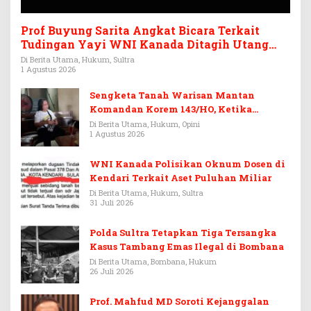
Prof Buyung Sarita Angkat Bicara Terkait
Tudingan Yayi WNI Kanada Ditagih Utang
Rp3,6 Miliar
Di Berita Utama, Hukum, Sultra
1 Agustus 2026
Sengketa Tanah Warisan Mantan
Komandan Korem 143/HO, Ketika
Warisan Menjadi Arena Pemerasan
Di Berita Utama, Hukum, Opini
1 Agustus 2026
WNI Kanada Polisikan Oknum Dosen di
Kendari Terkait Aset Puluhan Miliar
Di Berita Utama, Hukum, Sultra
31 Juli 2026
Polda Sultra Tetapkan Tiga Tersangka
Kasus Tambang Emas Ilegal di Bombana
Di Berita Utama, Bombana, Hukum
26 Juli 2026
Prof. Mahfud MD Soroti Kejanggalan