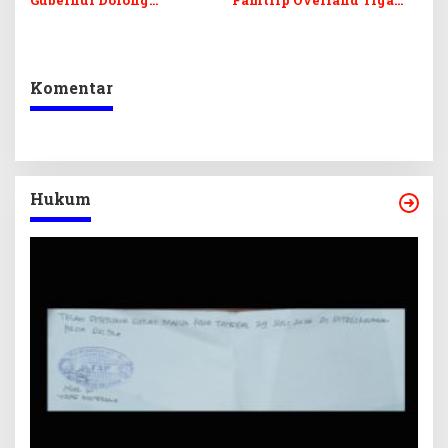
Gubernur Dorong
Famtrip Overland Tiga
Digitalisasi UMKM
Kabupaten, Promosikan
Destinasi Unggulan
Daratan Sultra
Komentar
Hukum