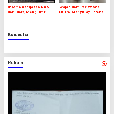
Dilema Kebijakan RKAB
Wajah Baru Pariwisata
Batu Bara, Mengukur
Sultra, Menyulap Potensi
Keseimbangan
Lokal Lewat Sentuhan
Penerimaan Negara dan
Digital dan Penguatan
Kepastian Investasi
Ekraf
Komentar
Hukum