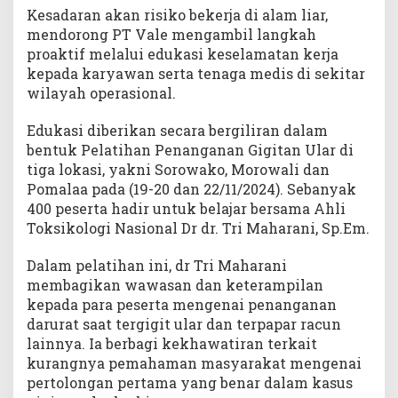
r
Kesadaran akan risiko bekerja di alam liar,
s
mendorong PT Vale mengambil langkah
a
proaktif melalui edukasi keselamatan kerja
m
kepada karyawan serta tenaga medis di sekitar
a
wilayah operasional.
A
h
Edukasi diberikan secara bergiliran dalam
l
bentuk Pelatihan Penanganan Gigitan Ular di
i
tiga lokasi, yakni Sorowako, Morowali dan
T
Pomalaa pada (19-20 dan 22/11/2024). Sebanyak
o
k
400 peserta hadir untuk belajar bersama Ahli
s
Toksikologi Nasional Dr dr. Tri Maharani, Sp.Em.
i
k
Dalam pelatihan ini, dr Tri Maharani
o
membagikan wawasan dan keterampilan
l
kepada para peserta mengenai penanganan
o
darurat saat tergigit ular dan terpapar racun
g
lainnya. Ia berbagi kekhawatiran terkait
i
kurangnya pemahaman masyarakat mengenai
N
pertolongan pertama yang benar dalam kasus
a