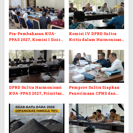
Pra-Pembahasan KUA-
Komisi IV DPRD Sultra
PPAS 2027, Komisi I Sisir
Kritis dalam Harmonisasi
Program Prioritas
KUA-PPAS 2027 dan
Berkelanjutan
Perubahan APBD 2026
DPRD Sultra Harmonisasi
Pemprov Sultra Siapkan
KUA-PPAS 2027, Prioritas
Penerimaan CPNS dan
Pendidikan, Kebudayaan,
PPPK 2027, DPRD Sultra
dan Pelunasan Utang
Desak Formasi Disabilitas
Infrastruktur