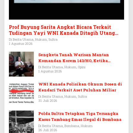
Prof Buyung Sarita Angkat Bicara Terkait
Tudingan Yayi WNI Kanada Ditagih Utang
Rp3,6 Miliar
Di Berita Utama, Hukum, Sultra
1 Agustus 2026
Sengketa Tanah Warisan Mantan
Komandan Korem 143/HO, Ketika
Warisan Menjadi Arena Pemerasan
Di Berita Utama, Hukum, Opini
1 Agustus 2026
WNI Kanada Polisikan Oknum Dosen di
Kendari Terkait Aset Puluhan Miliar
Di Berita Utama, Hukum, Sultra
31 Juli 2026
Polda Sultra Tetapkan Tiga Tersangka
Kasus Tambang Emas Ilegal di Bombana
Di Berita Utama, Bombana, Hukum
26 Juli 2026