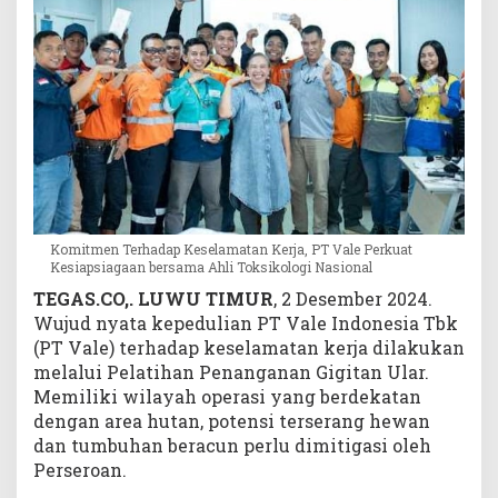
P
e
r
k
u
a
t
K
e
s
i
Komitmen Terhadap Keselamatan Kerja, PT Vale Perkuat
a
Kesiapsiagaan bersama Ahli Toksikologi Nasional
p
TEGAS.CO,. LUWU TIMUR
, 2 Desember 2024.
s
Wujud nyata kepedulian PT Vale Indonesia Tbk
i
(PT Vale) terhadap keselamatan kerja dilakukan
a
melalui Pelatihan Penanganan Gigitan Ular.
g
Memiliki wilayah operasi yang berdekatan
a
dengan area hutan, potensi terserang hewan
a
dan tumbuhan beracun perlu dimitigasi oleh
n
b
Perseroan.
e