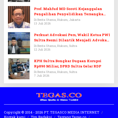
Prof. Mahfud MD Soroti Kejanggalan
Pengalihan Penyelidikan Tersangka
Febrie Adriansyah
Di Berita Utama, Hukum, Jakarta
13 Juli 2026
Perkuat Advokasi Pers, Wakil Ketua PWI
Sultra Resmi Dilantik Menjadi Advokat
PERADI
Di Berita Utama, Hukum, Sultra
12 Juli 2026
KPH Sultra Bongkar Dugaan Korupsi
Rp890 Miliar, DPRD Sultra Gelar RDP
Di Berita Utama, Hukum, Sultra
7 Juli 2026
Copyright © 2014 - 2026 PT. TEGASCO MEDIA INTERNET
Kontak kami
Tim Redaksi
Tentang Tegas.co