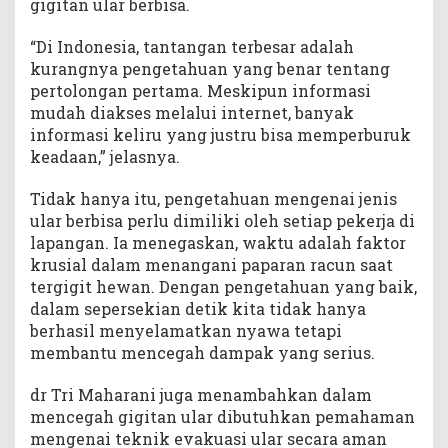
gigitan ular berbisa.
s
i
o
“Di Indonesia, tantangan terbesar adalah
n
kurangnya pengetahuan yang benar tentang
a
pertolongan pertama. Meskipun informasi
l
mudah diakses melalui internet, banyak
informasi keliru yang justru bisa memperburuk
keadaan,” jelasnya.
Tidak hanya itu, pengetahuan mengenai jenis
ular berbisa perlu dimiliki oleh setiap pekerja di
lapangan. Ia menegaskan, waktu adalah faktor
krusial dalam menangani paparan racun saat
tergigit hewan. Dengan pengetahuan yang baik,
dalam sepersekian detik kita tidak hanya
berhasil menyelamatkan nyawa tetapi
membantu mencegah dampak yang serius.
dr Tri Maharani juga menambahkan dalam
mencegah gigitan ular dibutuhkan pemahaman
mengenai teknik evakuasi ular secara aman