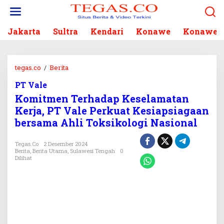
L
e
w
Jakarta
Sultra
Kendari
Konawe
Konawe S
a
t
i
k
tegas.co
/
Berita
K
e
o
k
PT Vale
m
o
Komitmen Terhadap Keselamatan
i
n
t
Kerja, PT Vale Perkuat Kesiapsiagaan
t
m
bersama Ahli Toksikologi Nasional
e
e
n
n
Tegas.co
2 Desember 2024
T
Berita
,
Berita Utama
,
Sulawesi Tengah
0
e
Dilihat
r
h
a
d
a
p