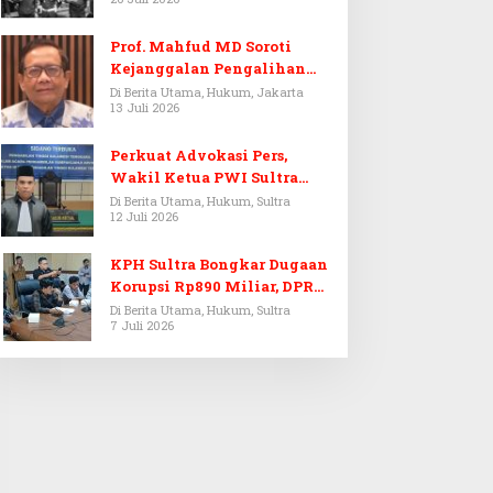
Prof. Mahfud MD Soroti
Kejanggalan Pengalihan
Penyelidikan Tersangka
Di Berita Utama, Hukum, Jakarta
13 Juli 2026
Febrie Adriansyah
Perkuat Advokasi Pers,
Wakil Ketua PWI Sultra
Resmi Dilantik Menjadi
Di Berita Utama, Hukum, Sultra
12 Juli 2026
Advokat PERADI
KPH Sultra Bongkar Dugaan
Korupsi Rp890 Miliar, DPRD
Sultra Gelar RDP
Di Berita Utama, Hukum, Sultra
7 Juli 2026