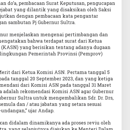
an do’a, pembacaan Surat Keputusan, pengucapan
jabat yang dilantik yang disaksikan oleh Saksi
njutkan dengan pembacaan kata pengantar
gan sambutan Pj Gubernur Sultra.
rnur menjelaskan mengenai pertimbangan dan
mengatakan bahwa terdapat surat dari Ketua
a (KASN) yang berisikan tentang adanya dugaan
 lingkungan Pemerintah Provinsi (Pemprov)
Merit dari Ketua Komisi ASN. Pertama tanggal 5
pada tanggal 20 September 2023, dan yang ketiga
mendasi dari Komisi ASN pada tanggal 31 Maret
nya adalah rekomendasi Komisi ASN agar Gubernur
 Gubernur Sultra untuk mengembalikan Sdr. Dr. Drs,
semula dan / atau jabatan yang setara sesuai
undangan,” ujar Andap.
kan didalam dinamikanya ada proses reviu oleh
tra, yang selanjutnya diajukan ke Menteri Dalam