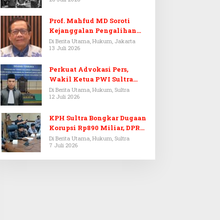
Prof. Mahfud MD Soroti
Kejanggalan Pengalihan
Penyelidikan Tersangka
Di Berita Utama, Hukum, Jakarta
13 Juli 2026
Febrie Adriansyah
Perkuat Advokasi Pers,
Wakil Ketua PWI Sultra
Resmi Dilantik Menjadi
Di Berita Utama, Hukum, Sultra
12 Juli 2026
Advokat PERADI
KPH Sultra Bongkar Dugaan
Korupsi Rp890 Miliar, DPRD
Sultra Gelar RDP
Di Berita Utama, Hukum, Sultra
7 Juli 2026