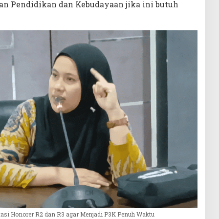
n Pendidikan dan Kebudayaan jika ini butuh
asi Honorer R2 dan R3 agar Menjadi P3K Penuh Waktu