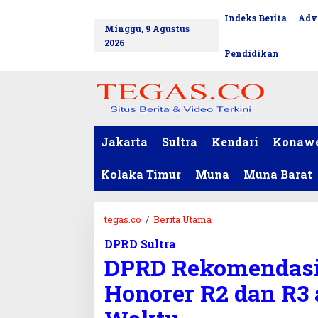
L
Indeks Berita
Adv
tutup
e
Minggu, 9 Agustus
w
2026
a
Pendidikan
t
i
k
e
k
o
Jakarta
Sultra
Kendari
Konaw
n
t
Kolaka Timur
Muna
Muna Barat
e
n
tegas.co
/
Berita Utama
D
P
DPRD Sultra
R
DPRD Rekomendasik
D
R
Honorer R2 dan R3
e
k