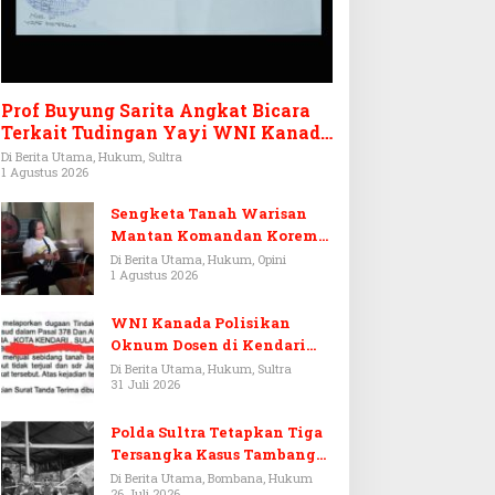
Prof Buyung Sarita Angkat Bicara
Terkait Tudingan Yayi WNI Kanada
Ditagih Utang Rp3,6 Miliar
Di Berita Utama, Hukum, Sultra
1 Agustus 2026
Sengketa Tanah Warisan
Mantan Komandan Korem
143/HO, Ketika Warisan
Di Berita Utama, Hukum, Opini
1 Agustus 2026
Menjadi Arena Pemerasan
WNI Kanada Polisikan
Oknum Dosen di Kendari
Terkait Aset Puluhan Miliar
Di Berita Utama, Hukum, Sultra
31 Juli 2026
Polda Sultra Tetapkan Tiga
Tersangka Kasus Tambang
Emas Ilegal di Bombana
Di Berita Utama, Bombana, Hukum
26 Juli 2026