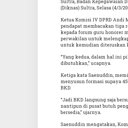
Sultra, Badan Kepegawaian D
e
n
(Diknas) Sultra, Selasa (4/3/20
j
a
Ketua Komisi IV DPRD Andi 
d
pendapat membacakan tiga r
i
kepada forum guru honorer 
P
perwakilan untuk melengkap
3
untuk kemudian diteruskan 
K
P
“Yang kedua, dalam hal ini p
e
dibutuhkan,” ucapnya.
n
u
Ketiga kata Saenuddin, mem
h
menyusun formasi supaya 457
W
a
BKD.
k
t
“Jadi BKD langsung saja bers
u
nantipun di pusat butuh pen
bersedia,” ujarnya.
Saenuddin mengatakan, Komi