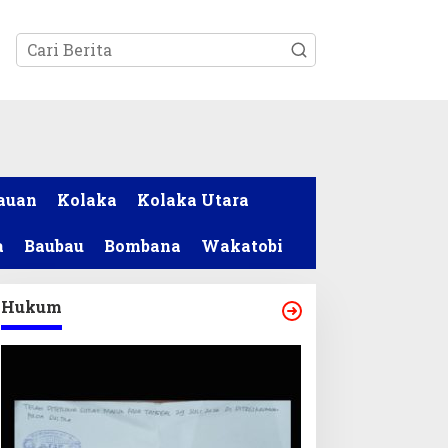
tutup
auan
Kolaka
Kolaka Utara
a
Baubau
Bombana
Wakatobi
Hukum