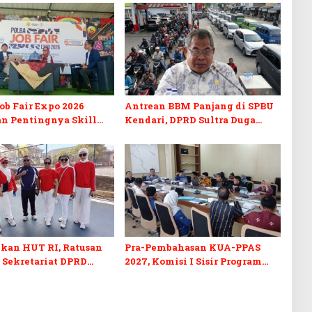
b Fair Expo 2026
Antrean BBM Panjang di SPBU
n Pentingnya Skill
Kendari, DPRD Sultra Duga
fikasi di Era Digital
Sistem Barcode Curang
kan HUT RI, Ratusan
Pra-Pembahasan KUA-PPAS
 Sekretariat DPRD
2027, Komisi I Sisir Program
kuti Lomba Bola Gotong
Prioritas Berkelanjutan