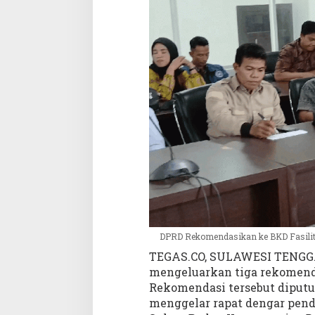
a
s
i
H
o
n
o
r
e
r
R
2
d
a
n
R
3
DPRD Rekomendasikan ke BKD Fasilit
a
TEGAS.CO, SULAWESI TENGGAR
g
mengeluarkan tiga rekomendas
a
Rekomendasi tersebut diputu
r
menggelar rapat dengar pend
M