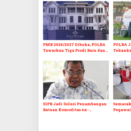
PMB 2026/2027 Dibuka, POLBA
POLBA Jo
Tawarkan Tiga Prodi Baru dan
Tekanka
Program Kuliah Gratis
dan Serti
SIPB Jadi Solusi Penambangan
Semarak
Batuan Komoditas ex-
Pegawai
Golongan C di Sultra
Sultra I