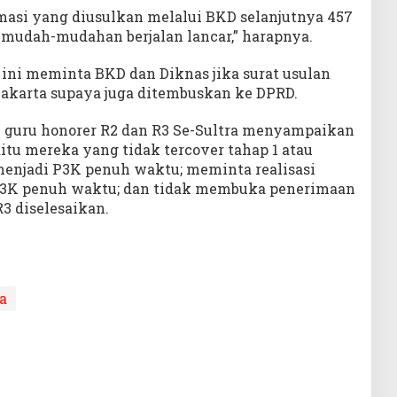
rmasi yang diusulkan melalui BKD selanjutnya 457
 mudah-mudahan berjalan lancar,” harapnya.
 ini meminta BKD dan Diknas jika surat usulan
akarta supaya juga ditembuskan ke DPRD.
um guru honorer R2 dan R3 Se-Sultra menyampaikan
aitu mereka yang tidak tercover tahap 1 atau
menjadi P3K penuh waktu; meminta realisasi
P3K penuh waktu; dan tidak membuka penerimaan
3 diselesaikan.
a