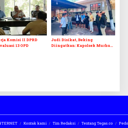
rja Komisi II DPRD
Judi Disikat, Beking
Evaluasi 13 OPD
Diingatkan: Kapolsek Murhum
Tegaskan Tak Ada yang Kebal
Hukum
 INTERNET
Kontak kami
Tim Redaksi
Tentang Tegas.co
Pedo