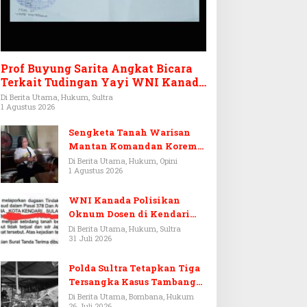
Prof Buyung Sarita Angkat Bicara
Terkait Tudingan Yayi WNI Kanada
Ditagih Utang Rp3,6 Miliar
Di Berita Utama, Hukum, Sultra
1 Agustus 2026
Sengketa Tanah Warisan
Mantan Komandan Korem
143/HO, Ketika Warisan
Di Berita Utama, Hukum, Opini
1 Agustus 2026
Menjadi Arena Pemerasan
WNI Kanada Polisikan
Oknum Dosen di Kendari
Terkait Aset Puluhan Miliar
Di Berita Utama, Hukum, Sultra
31 Juli 2026
Polda Sultra Tetapkan Tiga
Tersangka Kasus Tambang
Emas Ilegal di Bombana
Di Berita Utama, Bombana, Hukum
26 Juli 2026