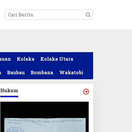
tutup
auan
Kolaka
Kolaka Utara
a
Baubau
Bombana
Wakatobi
Hukum