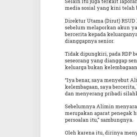
Selain itu juga terkait lapo
m
media sosial yang kini telah 
b
a
g
Direktur Utama (Dirut) RSUD 
a
sebelum melaporkan akun ya
a
bercerita kepada keluargany
n
dianggapnya senior.
S
a
Tidak dipungkiri, pada RDP b
a
seseorang yang dianggap sen
t
keluarga bukan kelembagaan
R
D
“Iya benar, saya menyebut A
P
kelembagaan, saya bercerita,
dan menyerang pribadi silahka
Sebelumnya Alimin menyara
merupakan aparat penegak h
persoalan itu,” sambungnya.
Oleh karena itu, dirinya men