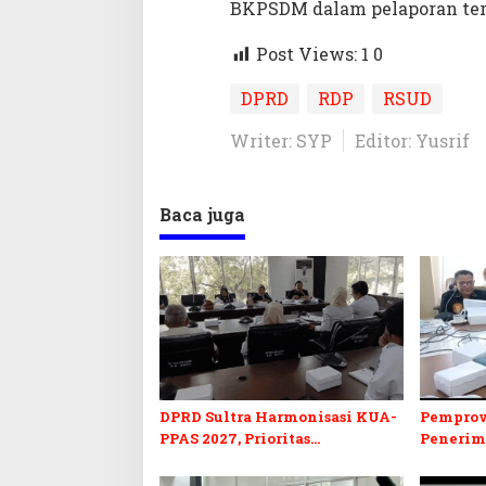
BKPSDM dalam pelaporan ter
Post Views: 1
0
DPRD
RDP
RSUD
Writer: SYP
Editor: Yusrif
Baca juga
DPRD Sultra Harmonisasi KUA-
Pemprov
PPAS 2027, Prioritas
Penerim
Pendidikan, Kebudayaan, dan
2027, DP
Pelunasan Utang Infrastruktur
Formasi 