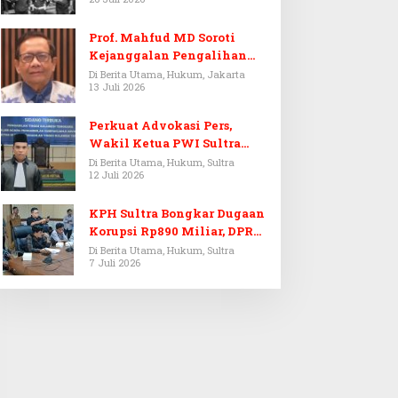
Prof. Mahfud MD Soroti
Kejanggalan Pengalihan
Penyelidikan Tersangka
Di Berita Utama, Hukum, Jakarta
13 Juli 2026
Febrie Adriansyah
Perkuat Advokasi Pers,
Wakil Ketua PWI Sultra
Resmi Dilantik Menjadi
Di Berita Utama, Hukum, Sultra
12 Juli 2026
Advokat PERADI
KPH Sultra Bongkar Dugaan
Korupsi Rp890 Miliar, DPRD
Sultra Gelar RDP
Di Berita Utama, Hukum, Sultra
7 Juli 2026