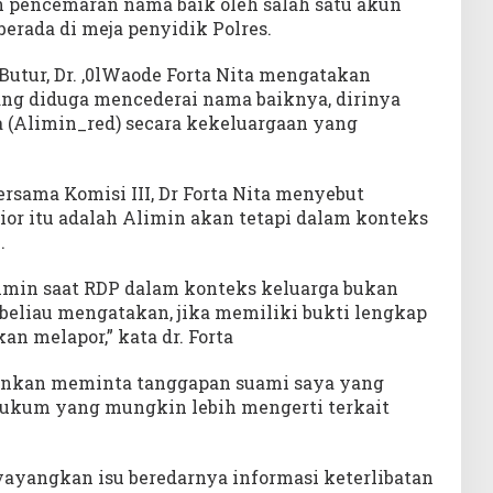
ran pencemaran nama baik oleh salah satu akun
berada di meja penyidik Polres.
Butur, Dr. ,0lWaode Forta Nita mengatakan
ng diduga mencederai nama baiknya, dirinya
a (Alimin_red) secara kekeluargaan yang
ersama Komisi III, Dr Forta Nita menyebut
ior itu adalah Alimin akan tetapi dalam konteks
.
limin saat RDP dalam konteks keluarga bukan
 beliau mengatakan, jika memiliki bukti lengkap
n melapor,” kata dr. Forta
nkan meminta tanggapan suami saya yang
ukum yang mungkin lebih mengerti terkait
yayangkan isu beredarnya informasi keterlibatan