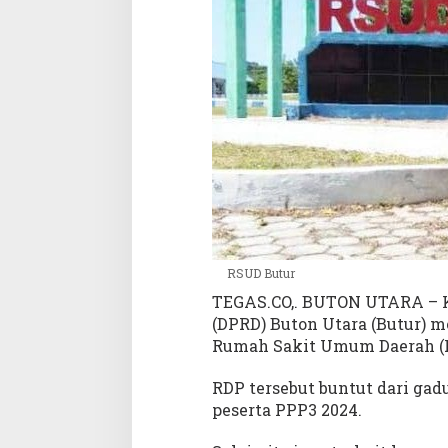
a
K
e
k
e
l
u
a
r
g
a
a
n
b
RSUD Butur
u
TEGAS.CO,. BUTON UTARA – K
k
(DPRD) Buton Utara (Butur) 
a
Rumah Sakit Umum Daerah (
n
K
RDP tersebut buntut dari ga
e
peserta PPP3 2024.
l
e