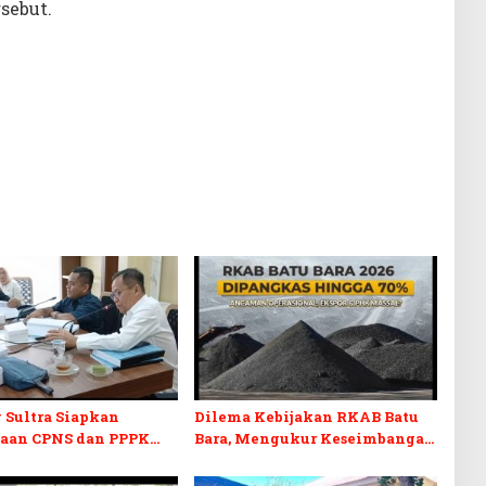
sebut.
 Sultra Siapkan
Dilema Kebijakan RKAB Batu
aan CPNS dan PPPK
Bara, Mengukur Keseimbangan
RD Sultra Desak
Penerimaan Negara dan
Disabilitas
Kepastian Investasi