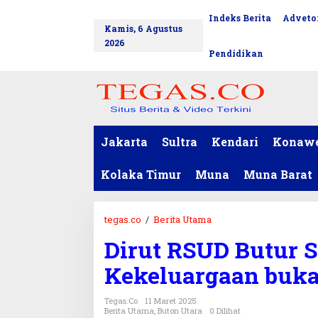
L
Indeks Berita
Advetor
tutup
e
Kamis, 6 Agustus
w
2026
a
Pendidikan
t
i
k
e
k
o
Jakarta
Sultra
Kendari
Konaw
n
t
Kolaka Timur
Muna
Muna Barat
e
n
tegas.co
/
Berita Utama
D
i
Dirut RSUD Butur S
r
u
Kekeluargaan buk
t
R
Tegas.co
11 Maret 2025
S
Berita Utama
,
Buton Utara
0 Dilihat