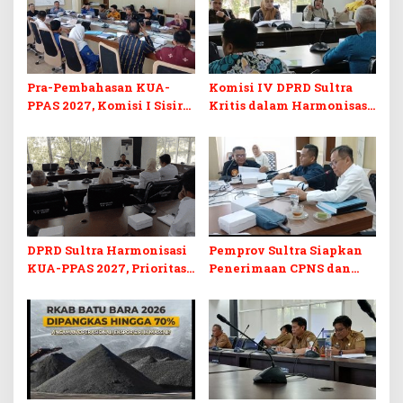
Pra-Pembahasan KUA-
Komisi IV DPRD Sultra
PPAS 2027, Komisi I Sisir
Kritis dalam Harmonisasi
Program Prioritas
KUA-PPAS 2027 dan
Berkelanjutan
Perubahan APBD 2026
DPRD Sultra Harmonisasi
Pemprov Sultra Siapkan
KUA-PPAS 2027, Prioritas
Penerimaan CPNS dan
Pendidikan, Kebudayaan,
PPPK 2027, DPRD Sultra
dan Pelunasan Utang
Desak Formasi Disabilitas
Infrastruktur