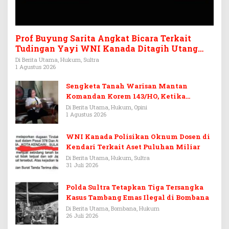
Prof Buyung Sarita Angkat Bicara Terkait
Tudingan Yayi WNI Kanada Ditagih Utang
Rp3,6 Miliar
Di Berita Utama, Hukum, Sultra
1 Agustus 2026
Sengketa Tanah Warisan Mantan
Komandan Korem 143/HO, Ketika
Warisan Menjadi Arena Pemerasan
Di Berita Utama, Hukum, Opini
1 Agustus 2026
WNI Kanada Polisikan Oknum Dosen di
Kendari Terkait Aset Puluhan Miliar
Di Berita Utama, Hukum, Sultra
31 Juli 2026
Polda Sultra Tetapkan Tiga Tersangka
Kasus Tambang Emas Ilegal di Bombana
Di Berita Utama, Bombana, Hukum
26 Juli 2026