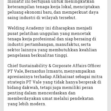
Inisiatif ini bertujuan untuk meningkatkan
n
keterampilan tenaga kerja lokal, menciptakan
g
peluang ekonomi baru, dan memperkuat daya
A
saing industri di wilayah tersebut.
c
a
d
Welding Academy ini diharapkan menjadi
e
pusat pelatihan unggulan yang mencetak
m
tenaga kerja profesional dan siap bersaing di
y
industri pertambangan, manufaktur, serta
sektor lainnya yang membutuhkan keahlian
pengelasan berkualitas tinggi.
Chief Sustainability & Corporate Affairs Officer
PT Vale, Bernardus Irmanto, menyampaikan
apresiasinya terhadap Alkhairaat sebagai mitra
strategis PT Vale yang tidak hanya bergerak di
bidang dakwah, tetapi juga memiliki peran
penting dalam mencerdaskan dan
memberdayakan umat melalui pendekatan
yang lebih modern.