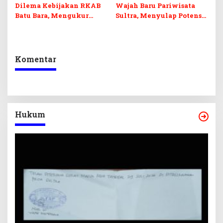
Dilema Kebijakan RKAB
Wajah Baru Pariwisata
Batu Bara, Mengukur
Sultra, Menyulap Potensi
Keseimbangan
Lokal Lewat Sentuhan
Penerimaan Negara dan
Digital dan Penguatan
Kepastian Investasi
Ekraf
Komentar
Hukum