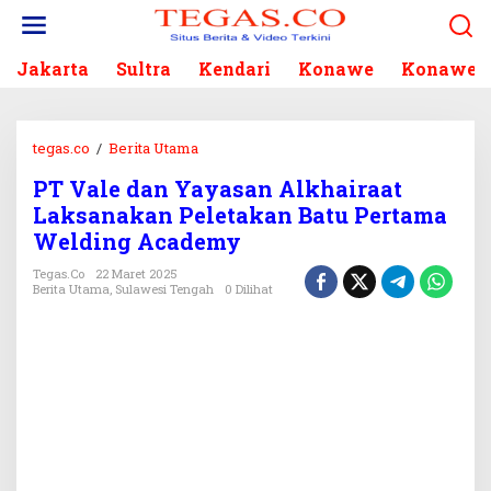
L
e
w
Jakarta
Sultra
Kendari
Konawe
Konawe S
a
t
i
k
tegas.co
/
Berita Utama
P
e
T
k
PT Vale dan Yayasan Alkhairaat
V
o
Laksanakan Peletakan Batu Pertama
a
n
l
Welding Academy
t
e
e
Tegas.co
22 Maret 2025
d
Berita Utama
,
Sulawesi Tengah
0 Dilihat
n
a
n
Y
a
y
a
s
a
n