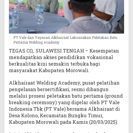
e
t
a
k
a
n
PT Vale dan Yayasan Alkhairaat Laksanakan Peletakan Batu
B
Pertama Welding Academy
a
TEGAS.CO,. SULAWESI TENGAH – Kesempatan
t
mendapatkan akses pendidikan vokasional
u
berkualitas kini semakin terbuka bagi
P
masyarakat Kabupaten Morowali.
e
r
Alkhairaat Welding Academy, pusat pelatihan
t
a
pengelasan bersertifikasi, resmi dibangun
m
melalui prosesi peletakan batu pertama (ground
a
breaking ceremony) yang digelar oleh PT Vale
W
Indonesia Tbk (PT Vale) bersama Alkhairaat di
e
Desa Kolono, Kecamatan Bungku Timur,
l
Kabupaten Morowali pada Kamis (20/03/2025).
d
i