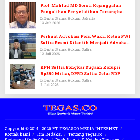
Prof. Mahfud MD Soroti Kejanggalan
Pengalihan Penyelidikan Tersangka
Febrie Adriansyah
Di Berita Utama, Hukum, Jakarta
13 Juli 2026
Perkuat Advokasi Pers, Wakil Ketua PWI
Sultra Resmi Dilantik Menjadi Advokat
PERADI
Di Berita Utama, Hukum, Sultra
12 Juli 2026
KPH Sultra Bongkar Dugaan Korupsi
Rp890 Miliar, DPRD Sultra Gelar RDP
Di Berita Utama, Hukum, Sultra
7 Juli 2026
Copyright © 2014 - 2026 PT. TEGASCO MEDIA INTERNET
Kontak kami
Tim Redaksi
Tentang Tegas.co
Pedoman Media Siber
Bank Data
E-Katalog Tegas.co