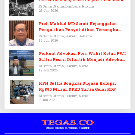
Di Berita Utama, Bombana, Hukum
26 Juli 2026
Prof. Mahfud MD Soroti Kejanggalan
Pengalihan Penyelidikan Tersangka
Febrie Adriansyah
Di Berita Utama, Hukum, Jakarta
13 Juli 2026
Perkuat Advokasi Pers, Wakil Ketua PWI
Sultra Resmi Dilantik Menjadi Advokat
PERADI
Di Berita Utama, Hukum, Sultra
12 Juli 2026
KPH Sultra Bongkar Dugaan Korupsi
Rp890 Miliar, DPRD Sultra Gelar RDP
Di Berita Utama, Hukum, Sultra
7 Juli 2026