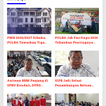
PMB 2026/2027 Dibuka,
POLBA Job Fair Expo 2026
POLBA Tawarkan Tiga
Tekankan Pentingnya
Prodi Baru dan Program
Skill dan Sertifikasi di Era
Kuliah Gratis
Digital
Antrean BBM Panjang di
SIPB Jadi Solusi
SPBU Kendari, DPRD
Penambangan Batuan
Sultra Duga Sistem
Komoditas ex-Golongan C
Barcode Curang
di Sultra