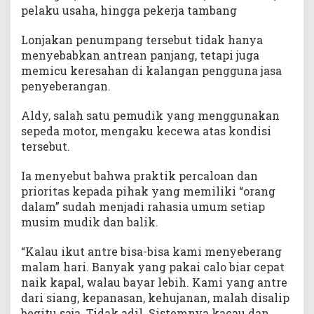
u
pelaku usaha, hingga pekerja tambang
a
n
Lonjakan penumpang tersebut tidak hanya
menyebabkan antrean panjang, tetapi juga
memicu keresahan di kalangan pengguna jasa
penyeberangan.
Aldy, salah satu pemudik yang menggunakan
sepeda motor, mengaku kecewa atas kondisi
tersebut.
Ia menyebut bahwa praktik percaloan dan
prioritas kepada pihak yang memiliki “orang
dalam” sudah menjadi rahasia umum setiap
musim mudik dan balik.
“Kalau ikut antre bisa-bisa kami menyeberang
malam hari. Banyak yang pakai calo biar cepat
naik kapal, walau bayar lebih. Kami yang antre
dari siang, kepanasan, kehujanan, malah disalip
begitu saja. Tidak adil. Sistemnya kacau dan