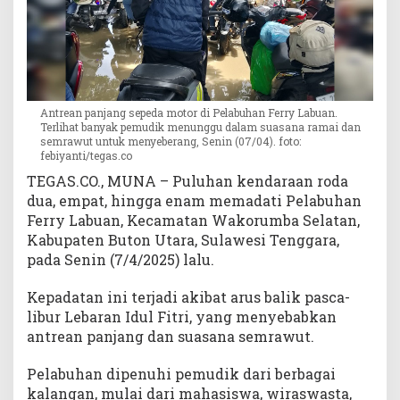
i
A
n
t
r
e
Antrean panjang sepeda motor di Pelabuhan Ferry Labuan.
a
Terlihat banyak pemudik menunggu dalam suasana ramai dan
n
semrawut untuk menyeberang, Senin (07/04). foto:
febiyanti/tegas.co
d
i
TEGAS.CO., MUNA – Puluhan kendaraan roda
P
dua, empat, hingga enam memadati Pelabuhan
e
Ferry Labuan, Kecamatan Wakorumba Selatan,
l
Kabupaten Buton Utara, Sulawesi Tenggara,
a
pada Senin (7/4/2025) lalu.
b
u
Kepadatan ini terjadi akibat arus balik pasca-
h
libur Lebaran Idul Fitri, yang menyebabkan
a
antrean panjang dan suasana semrawut.
n
L
Pelabuhan dipenuhi pemudik dari berbagai
a
b
kalangan, mulai dari mahasiswa, wiraswasta,