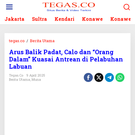
L
e
w
Jakarta
Sultra
Kendari
Konawe
Konawe S
a
t
i
k
tegas.co
/
Berita Utama
A
e
r
k
Arus Balik Padat, Calo dan “Orang
u
o
Dalam” Kuasai Antrean di Pelabuhan
s
n
B
Labuan
t
a
e
Tegas.co
9 April 2025
l
Berita Utama
,
Muna
n
i
k
P
a
d
a
t
,
C