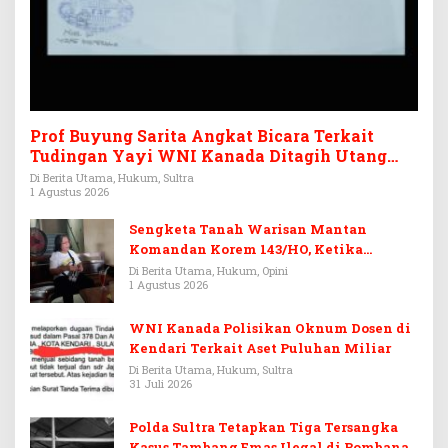
Prof Buyung Sarita Angkat Bicara Terkait
Tudingan Yayi WNI Kanada Ditagih Utang
Rp3,6 Miliar
Di Berita Utama, Hukum, Sultra
1 Agustus 2026
Sengketa Tanah Warisan Mantan
Komandan Korem 143/HO, Ketika
Warisan Menjadi Arena Pemerasan
Di Berita Utama, Hukum, Opini
1 Agustus 2026
WNI Kanada Polisikan Oknum Dosen di
Kendari Terkait Aset Puluhan Miliar
Di Berita Utama, Hukum, Sultra
31 Juli 2026
Polda Sultra Tetapkan Tiga Tersangka
Kasus Tambang Emas Ilegal di Bombana