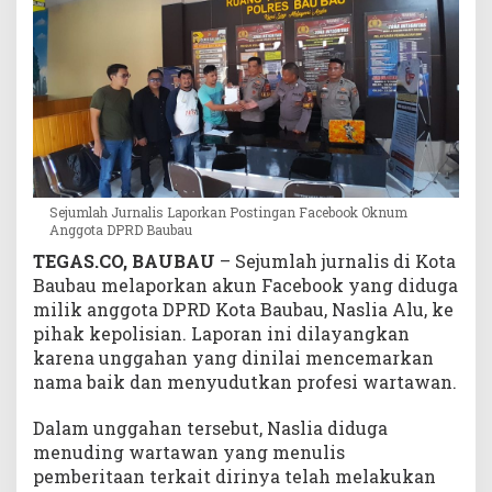
o
k
O
k
n
u
m
A
n
Sejumlah Jurnalis Laporkan Postingan Facebook Oknum
g
Anggota DPRD Baubau
g
TEGAS.CO, BAUBAU
– Sejumlah jurnalis di Kota
o
Baubau melaporkan akun Facebook yang diduga
t
a
milik anggota DPRD Kota Baubau, Naslia Alu, ke
D
pihak kepolisian. Laporan ini dilayangkan
P
karena unggahan yang dinilai mencemarkan
R
nama baik dan menyudutkan profesi wartawan.
D
B
Dalam unggahan tersebut, Naslia diduga
a
menuding wartawan yang menulis
u
pemberitaan terkait dirinya telah melakukan
b