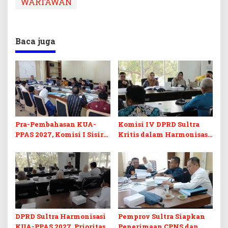
WARTAWAN
Baca juga
Pra-Pembahasan KUA-
Komisi IV DPRD Sultra
PPAS 2027, Komisi I Sisir
Kritis dalam Harmonisasi
Program Prioritas
KUA-PPAS 2027 dan
Berkelanjutan
Perubahan APBD 2026
DPRD Sultra Harmonisasi
Pemprov Sultra Siapkan
KUA-PPAS 2027, Prioritas
Penerimaan CPNS dan