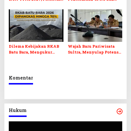
Pendidikan, Kebudayaan,
PPPK 2027, DPRD Sultra
dan Pelunasan Utang
Desak Formasi Disabilitas
Infrastruktur
Dilema Kebijakan RKAB
Wajah Baru Pariwisata
Batu Bara, Mengukur
Sultra, Menyulap Potensi
Keseimbangan
Lokal Lewat Sentuhan
Penerimaan Negara dan
Digital dan Penguatan
Kepastian Investasi
Ekraf
Komentar
Hukum