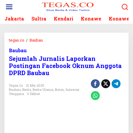
L
e
w
Jakarta
Sultra
Kendari
Konawe
Konawe S
a
t
i
k
tegas.co
/
Baubau
S
e
e
k
Baubau
j
o
Sejumlah Jurnalis Laporkan
u
n
m
Postingan Facebook Oknum Anggota
t
l
DPRD Baubau
e
a
n
h
Tegas.co
21 Mei 2025
J
Baubau
,
Berita
,
Berita Utama
,
Buton
,
Sulawesi
u
Tenggara
0 Dilihat
r
n
a
l
i
s