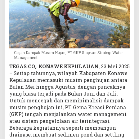
e
g
i
W
a
t
e
r
Cegah Dampak Musim Hujan, PT GKP Siapkan Strategi Water
M
Management
a
TEGAS.CO,. KONAWE KEPULAUAN
, 23 Mei 2025
n
– Setiap tahunnya, wilayah Kabupaten Konawe
a
Kepulauan memasuki musim penghujan antara
g
Bulan Mei hingga Agustus, dengan puncaknya
e
m
yang biasa terjadi pada Bulan Juni dan Juli.
e
Untuk mencegah dan meminimalisir dampak
n
musim penghujan ini, PT Gema Kreasi Perdana
t
(GKP) tengah menjalankan water management
atau sistem pengelolaan air terintegrasi.
Beberapa kegiatannya seperti membangun
drainase, membuat sedimen pond dan settling