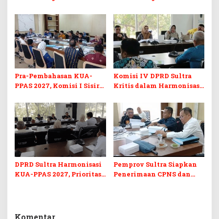
Komoditas ex-Golongan C
Sekretariat DPRD Sultra
di Sultra
Ikuti Lomba Bola Gotong
Pra-Pembahasan KUA-
Komisi IV DPRD Sultra
PPAS 2027, Komisi I Sisir
Kritis dalam Harmonisasi
Program Prioritas
KUA-PPAS 2027 dan
Berkelanjutan
Perubahan APBD 2026
DPRD Sultra Harmonisasi
Pemprov Sultra Siapkan
KUA-PPAS 2027, Prioritas
Penerimaan CPNS dan
Pendidikan, Kebudayaan,
PPPK 2027, DPRD Sultra
dan Pelunasan Utang
Desak Formasi Disabilitas
Infrastruktur
Komentar