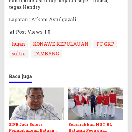
dan reklamasi tetap berjalan seperti biasa,”
tegas Hendry.
Laporan : Arkam Asrulgazali
Post Views: 1
0
hujan
KONAWE KEPULAUAN
PT GKP
sultra
TAMBANG
Baca juga
SIPB Jadi Solusi
Semarakkan HUT RI,
Penambangan Batuan
Ratusan Pegawai