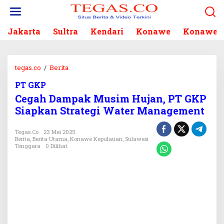
L
e
w
Jakarta
Sultra
Kendari
Konawe
Konawe S
a
t
i
k
tegas.co
/
Berita
C
e
e
k
PT GKP
g
o
Cegah Dampak Musim Hujan, PT GKP
a
n
h
Siapkan Strategi Water Management
t
D
e
a
Tegas.co
23 Mei 2025
n
m
Berita
,
Berita Utama
,
Konawe Kepulauan
,
Sulawesi
Tenggara
0 Dilihat
p
a
k
M
u
s
i
m