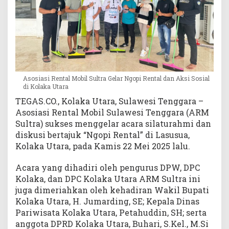
a
l
d
a
n
A
k
Asosiasi Rental Mobil Sultra Gelar Ngopi Rental dan Aksi Sosial
s
di Kolaka Utara
i
TEGAS.CO., Kolaka Utara, Sulawesi Tenggara –
S
Asosiasi Rental Mobil Sulawesi Tenggara (ARM
o
s
Sultra) sukses menggelar acara silaturahmi dan
i
diskusi bertajuk “Ngopi Rental” di Lasusua,
a
Kolaka Utara, pada Kamis 22 Mei 2025 lalu.
l
d
Acara yang dihadiri oleh pengurus DPW, DPC
i
Kolaka, dan DPC Kolaka Utara ARM Sultra ini
K
juga dimeriahkan oleh kehadiran Wakil Bupati
o
Kolaka Utara, H. Jumarding, SE; Kepala Dinas
l
Pariwisata Kolaka Utara, Petahuddin, SH; serta
a
anggota DPRD Kolaka Utara, Buhari, S.Kel., M.Si
k