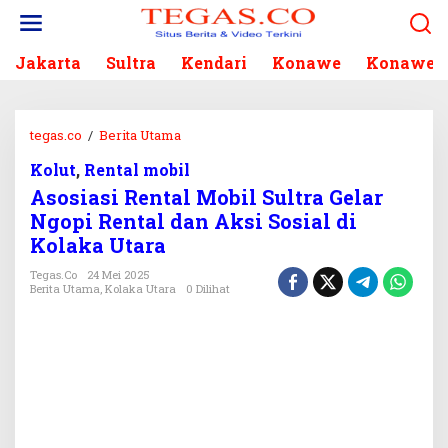
L
e
w
Jakarta
Sultra
Kendari
Konawe
Konawe S
a
t
i
k
tegas.co
/
Berita Utama
A
e
s
k
Kolut
,
Rental mobil
o
o
Asosiasi Rental Mobil Sultra Gelar
s
n
i
Ngopi Rental dan Aksi Sosial di
t
a
Kolaka Utara
e
s
n
i
Tegas.co
24 Mei 2025
Berita Utama
,
Kolaka Utara
0 Dilihat
R
e
n
t
a
l
M
o