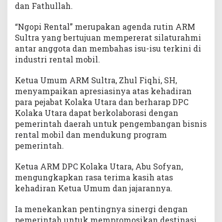
dan Fathullah.
a
U
t
“Ngopi Rental” merupakan agenda rutin ARM
a
Sultra yang bertujuan mempererat silaturahmi
r
antar anggota dan membahas isu-isu terkini di
a
industri rental mobil.
Ketua Umum ARM Sultra, Zhul Fiqhi, SH,
menyampaikan apresiasinya atas kehadiran
para pejabat Kolaka Utara dan berharap DPC
Kolaka Utara dapat berkolaborasi dengan
pemerintah daerah untuk pengembangan bisnis
rental mobil dan mendukung program
pemerintah.
Ketua ARM DPC Kolaka Utara, Abu Sofyan,
mengungkapkan rasa terima kasih atas
kehadiran Ketua Umum dan jajarannya.
Ia menekankan pentingnya sinergi dengan
pemerintah untuk mempromosikan destinasi