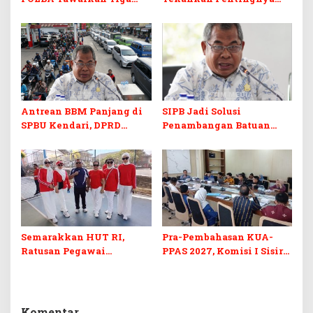
Prodi Baru dan Program
Skill dan Sertifikasi di Era
Kuliah Gratis
Digital
Antrean BBM Panjang di
SIPB Jadi Solusi
SPBU Kendari, DPRD
Penambangan Batuan
Sultra Duga Sistem
Komoditas ex-Golongan C
Barcode Curang
di Sultra
Semarakkan HUT RI,
Pra-Pembahasan KUA-
Ratusan Pegawai
PPAS 2027, Komisi I Sisir
Sekretariat DPRD Sultra
Program Prioritas
Ikuti Lomba Bola Gotong
Berkelanjutan
Komentar